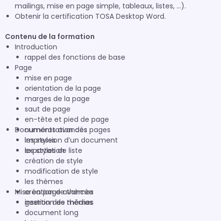
mailings, mise en page simple, tableaux, listes, …).
Obtenir la certification TOSA Desktop Word.
Contenu de la formation
Introduction
rappel des fonctions de base
Page
mise en page
orientation de la page
marges de la page
saut de page
en-tête et pied de page
Documents avancés
numérotation des pages
impression d’un document
les styles
exportation
les styles de liste
création de style
modification de style
les thèmes
Mise en page avancée
création de thèmes
gestion des thèmes
insertion de médias
document long