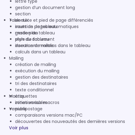
lettre type
gestion d’un document long
section
Tableaux
en-tête et pied de page différenciés
sauts de pages automatiques
insertion de tableau
mode plan
gestion du tableau
plan du document
style de tableau
document maître
insertion de médias dans le tableau
calculs dans un tableau
Mailing
création de mailing
exécution du mailing
gestion des destinataires
tri des destinataires
texte conditionnel
Macros
étiquettes
zones variables
initiation aux macros
Versions
publipostage
comparaisons versions mac/PC
découvertes des nouveautés des dernières versions
Voir plus