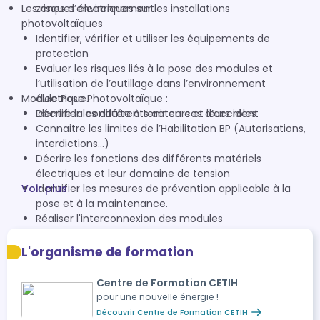
Les risques électriques sur les installations
zones d’environnement
photovoltaïques
Identifier, vérifier et utiliser les équipements de
protection
Evaluer les risques liés à la pose des modules et
l’utilisation de l’outillage dans l’environnement
Module Pose Photovoltaïque :
électrique.
Décrire la conduite à tenir en cas d’accident
Identifier les différents acteurs et leurs rôles
Connaitre les limites de l’Habilitation BP (Autorisations,
interdictions…)
Décrire les fonctions des différents matériels
électriques et leur domaine de tension
Voir plus
Identifier les mesures de prévention applicable à la
pose et à la maintenance.
Réaliser l'interconnexion des modules
L'organisme de formation
Centre de Formation CETIH
pour une nouvelle énergie !
Découvrir Centre de Formation CETIH