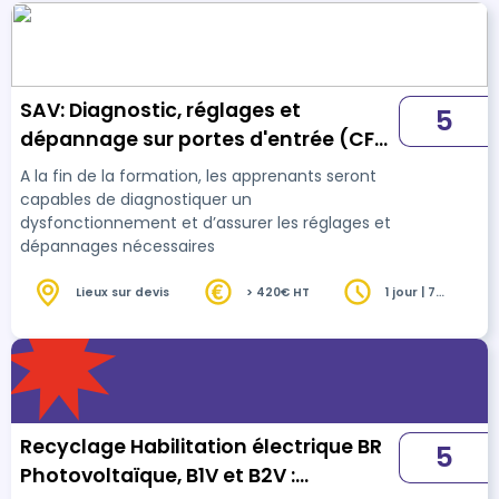
SAV: Diagnostic, réglages et
5
dépannage sur portes d'entrée (CFC
26)
A la fin de la formation, les apprenants seront
capables de diagnostiquer un
dysfonctionnement et d’assurer les réglages et
dépannages nécessaires
Lieux sur devis
> 420€ HT
1 jour | 7
heures
Recyclage Habilitation électrique BR
5
Photovoltaïque, B1V et B2V :