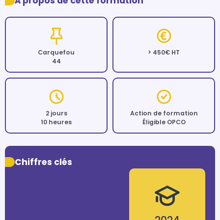
À propos de cette formation
Carquefou
> 450€ HT
44
2 jours
Action de formation
10 heures
Éligible OPCO
Chiffres clés