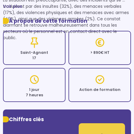
La situation est préoccupante, avec des incidents qui se 
traduisent par des insultes (32%), des menaces verbales 
Voir plus
(17%), des violences physiques et des menaces avec armes 
(49%), ainsi que des violences armées (2%). Ce constat 
À propos de cette formation
alarmant se retrouve malheureusement dans tous les 
secteurs où le personnel est en contact direct avec le 
public.
Saint-Agnant
> 890€ HT
17
1 jour
Action de formation
7 heures
Chiffres clés