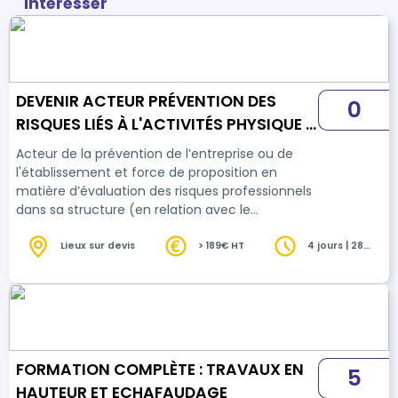
intéresser
DEVENIR ACTEUR PRÉVENTION DES
0
RISQUES LIÉS À L'ACTIVITÉS PHYSIQUE -
SANITAIRE ET MÉDICO-SOCIAL
Acteur de la prévention de l’entreprise ou de
l'établissement et force de proposition en
matière d’évaluation des risques professionnels
dans sa structure (en relation avec le
Document Unique), il connaît les risques de son
métier, observe, décrit, analyse sa situation de
Lieux sur devis
> 189€ HT
4 jours | 28
heures
travail et propose des améliorations.
FORMATION COMPLÈTE : TRAVAUX EN
5
HAUTEUR ET ECHAFAUDAGE