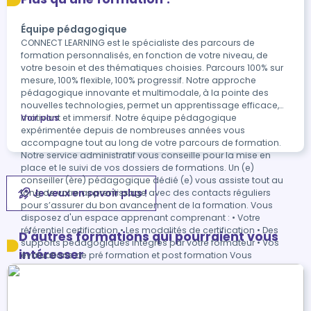
Équipe pédagogique
CONNECT LEARNING est le spécialiste des parcours de
formation personnalisés, en fonction de votre niveau, de
votre besoin et des thématiques choisies. Parcours 100% sur
mesure, 100% flexible, 100% progressif. Notre approche
pédagogique innovante et multimodale, à la pointe des
nouvelles technologies, permet un apprentissage efficace,
motivant et immersif. Notre équipe pédagogique
Voir plus
expérimentée depuis de nombreuses années vous
accompagne tout au long de votre parcours de formation.
Notre service administratif vous conseille pour la mise en
place et le suivi de vos dossiers de formations. Un (e)
conseiller (ère) pédagogique dédié (e) vous assiste tout au
Je veux en savoir plus !
long de votre apprentissage avec des contacts réguliers
pour s’assurer du bon avancement de la formation. Vous
disposez d'un espace apprenant comprenant : • Votre
référentiel certification • Les modalités de certification • Des
D'autres formations qui pourraient vous
supports pédagogiques intégrés par votre formateur • Vos
intéresser
évaluations de pré formation et post formation Vous
trouverez dans cet espace, l’ensemble des documents
nécessaires attestant du bon déroulement de la formation et
des enquêtes de satisfaction. Votre conseiller (ère) vous
guidera pour la prise en main de tous les outils que nous