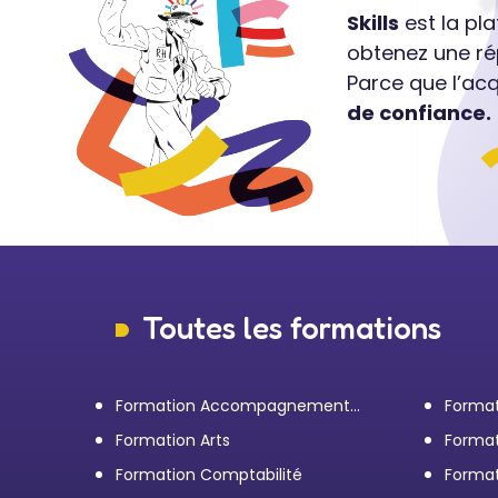
Skills
est la pl
obtenez une ré
Parce que l’ac
de confiance.
Toutes les formations
Formation Accompagnement
Format
personnel et Bilan de
transp
Formation Arts
Format
compétences
Formation Comptabilité
Format