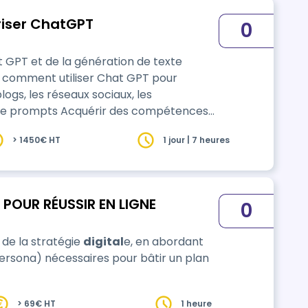
riser ChatGPT
0
GPT et de la génération de texte
ogs, les réseaux sociaux, les
ce des textes générés par Chat GPT.
> 1450€ HT
1 jour | 7 heures
 les processus de création de contenu
ion de tâches…
L POUR RÉUSSIR EN LIGNE
0
de la stratégie
digital
e, en abordant
persona) nécessaires pour bâtir un plan
> 69€ HT
1 heure