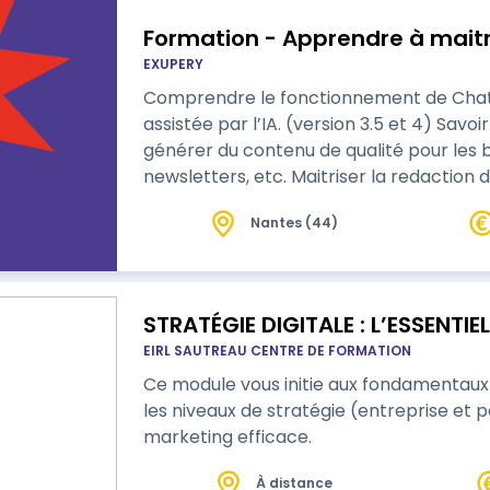
Formation - Apprendre à mait
EXUPERY
Comprendre le fonctionnement de Chat 
assistée par l’IA. (version 3.5 et 4) Savoir comment utiliser Chat GPT pour
générer du contenu de qualité pour les bl
newsletters, etc. Maitriser la redaction de prompts Acquérir des compétences
pour améliorer la qualité et la pertinen
Nantes (44)
Savoir comment intégrer Chat GPT dans
existants (connexion API et automatisat
STRATÉGIE DIGITALE : L’ESSENTIE
EIRL SAUTREAU CENTRE DE FORMATION
Ce module vous initie aux fondamentaux 
les niveaux de stratégie (entreprise et 
marketing efficace.
À distance