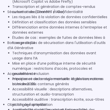
(Microsoft Copilot vs Adobe Firefly)
Transcription et génération de comptes-rendus
Sécurisation des Données et Confidentialité
automatisés (ChatGPT / Aiko)
Les risques liés à la violation de données confidentielles
Définition et classification des données sensibles
Différenciation entre données internes à l’entreprise et
données externes
Études de cas : exemples de fuites de données liées à
Bonnes pratiques de sécurisation dans l'utilisation d'outils
l’usage de l’IA
d’IA Générative
Techniques d’anonymisation des données avant
usage dans l’IA
Mise en place d’une politique interne de sécurité
numérique : restrictions d’accès, protocoles et
Accessibilité et Inclusion
gouvernance
Importance de la revue manuelle et des corrections
Principes et cadre réglementaire : législation, normes
humaines des contenus générés
et loi de 2005
Accessibilité visuelle : descriptions alternatives,
structuration et audio-transcription
Accessibilité auditive : transcription écrite, sous-titres
Objectifs de l'optimisation
et langage simplifié
Accessibilité cognitive : structuration claire,
Améliorer la clarté, l'impact et l'accessibilité des