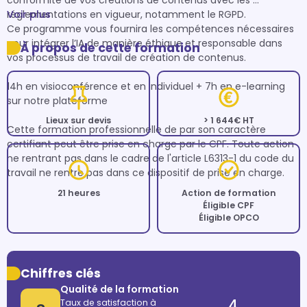
conformité de vos créations de contenus avec les 
réglementations en vigueur, notamment le RGPD. 

Voir plus
Ce programme vous fournira les compétences nécessaires 
pour intégrer l’IA de manière éthique et responsable dans 
À propos de cette formation
vos processus de travail de création de contenus.

14h en visioconférence et en individuel + 7h en e-learning 
sur notre plateforme

Lieux sur devis
> 1 644€ HT
Cette formation professionnelle de par son caractère 
certifiant peut être prise en charge par le CPF. Toute action 
ne rentrant pas dans le cadre de l'article L6313-1 du code du 
travail ne rentre pas dans ce dispositif de prise en charge.
21 heures
Action de formation
Éligible CPF
Éligible OPCO
Chiffres clés
Qualité de la formation
4
Taux de satisfaction à