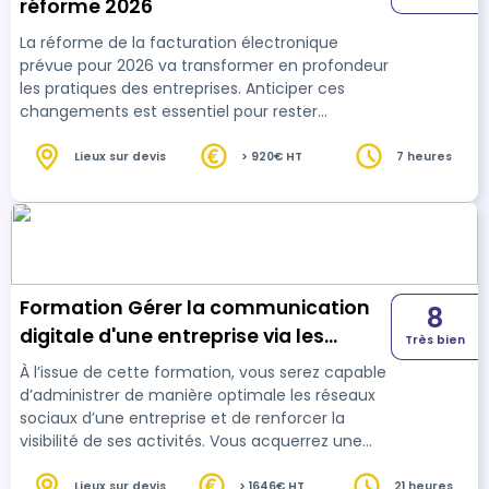
réforme 2026
handicap : Thierry DAHAN • Par téléphone : 01 77 38 18 15 • Par
mail : thierry.dahan@connect-learning.com Excellente
La réforme de la facturation électronique
formation !
prévue pour 2026 va transformer en profondeur
les pratiques des entreprises. Anticiper ces
changements est essentiel pour rester
conforme et éviter les erreurs. Cette formation
vous permet de comprendre les enjeux, les
Lieux sur devis
> 920€ HT
7 heures
obligations et les outils liés à cette réforme, tout
en vous accompagnant dans la mise en place
concrète de votre organisation. Grâce à une
approche pratique et orientée terrain, vous
repartez avec une vision claire et un plan
d’action ada…
Formation Gérer la communication
8
digitale d'une entreprise via les
Très bien
réseaux sociaux
À l’issue de cette formation, vous serez capable
d’administrer de manière optimale les réseaux
sociaux d’une entreprise et de renforcer la
visibilité de ses activités. Vous acquerrez une
maîtrise approfondie des principaux outils
professionnels liés aux différents réseaux, ce qui
Lieux sur devis
> 1646€ HT
21 heures