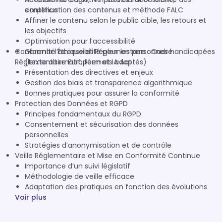
simplification des contenus et méthode FALC
contenus
Affiner le contenu selon le public cible, les retours et
les objectifs
Optimisation pour l’accessibilité
Conformité Éthique et Réglementaire : Cadre
Garantir l’accessibilité pour les personnes handicapées
Réglementaire Européen et IA Act
(texte alternatif, formats adaptés)
Présentation des directives et enjeux
Gestion des biais et transparence algorithmique
Bonnes pratiques pour assurer la conformité
Protection des Données et RGPD
Principes fondamentaux du RGPD
Consentement et sécurisation des données
personnelles
Stratégies d’anonymisation et de contrôle
Veille Réglementaire et Mise en Conformité Continue
Importance d’un suivi législatif
Méthodologie de veille efficace
Adaptation des pratiques en fonction des évolutions
Voir plus