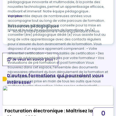
pédagogique innovante et multimodale, à la pointe des
nouvelles technologies, permet un apprentissage efficace,
motivant et immersif. Notre équipe pédagogique
expérimentée depuis de nombreuses années vous
Voir plus
accompagne tout au long de votre parcours de formation.
Notre service administratif vous conseille pour la mise en
Ressources pédagogiques
place et le suivi de vos dossiers de formations. Un (e)
Accès à notre plateforme e-learning pendant 6 mois
conseiller (ère) pédagogique dédié (e) vous assiste tout au
long de votre apprentissage avec des contacts réguliers
pour s’assurer du bon avancement de la formation. Vous
disposez d'un espace apprenant comprenant : • Votre
référentiel certification • Les modalités de certification • Des
supports pédagogiques intégrés par votre formateur • Vos
Je veux en savoir plus !
évaluations de pré formation et post formation Vous
trouverez dans cet espace, l’ensemble des documents
nécessaires attestant du bon déroulement de la formation et
D'autres formations qui pourraient vous
des enquêtes de satisfaction. Votre conseiller (ère) vous
guidera pour la prise en main de tous les outils que nous
intéresser
mettons à votre disposition. Votre service administratif :
Ouvert du lundi au jeudi de 9h00 à 17h00 et le vendredi de
9h00 à 12h30. • Par téléphone : 01 89 47 04 52 • Par mail :
pedagogie@connect-learning.com Votre service
pédagogique : Ouvert du lundi au jeudi de 9h00 à 17h00 et le
vendredi de 9h00 à 12h30. • Par téléphone : 01 89 47 04 52 •
Facturation électronique : Maîtrisez la
0
Par mail : pedagogie@connect-learning.com Votre référent