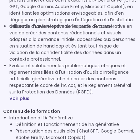
professionnel et des outils existants d'IA Générative (Chat
GPT, Google Gemini, Adobe Firefly, Microsoft Copilot), en
identifiant les optimisations envisageables, afin d'en
dégager un plan stratégique d'intégration et d’installation
des outils d'IA Générative sur le poste de travail.
Utiliser de manière optimale les outils d'IA Générative en
vue de créer des contenus rédactionnels et visuels
adaptés à la demande initiale, accessibles aux personnes
en situation de handicap et évitant tout risque de
violation de la confidentialité des données dans un
contexte professionnel.
Evaluer et solutionner les problématiques éthiques et
règlementaires liées à l'utilisation d'outils d'intelligence
artificielle générative afin de créer des contenus
respectant le cadre de l’IA Act, et le Règlement Général
sur la Protection des Données (RGPD).
Voir plus
Contenu de la formation
Introduction à l’IA Générative
Définition et fonctionnement de l’IA générative
Présentation des outils clés (ChatGPT, Google Gemini,
Adobe Firefly, Microsoft Copilot)