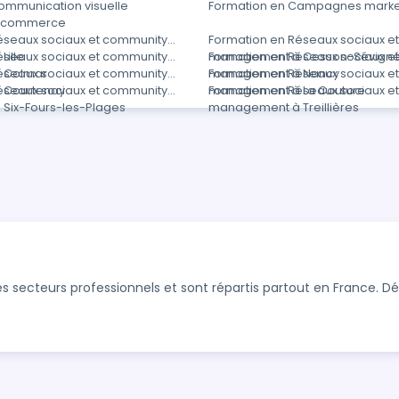
ommunication visuelle
Formation en Campagnes marke
E-commerce
éseaux sociaux et community
Formation en Réseaux sociaux e
ille
éseaux sociaux et community
management à Cesson-Sévign
Formation en Réseaux sociaux e
 Colmar
éseaux sociaux et community
management à Nancy
Formation en Réseaux sociaux e
 Courtenay
éseaux sociaux et community
management à La Couture
Formation en Réseaux sociaux e
Six-Fours-les-Plages
management à Treillières
s secteurs professionnels et sont répartis partout en France. 