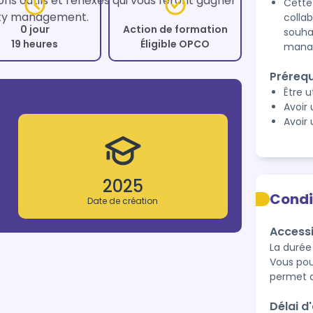
s outils et réflexes qui vous feront gagner 
Cette
ity management.
colla
0 jour
Action de formation
souha
19 heures
Éligible OPCO
manag
Prérequ
Être u
Avoir
Avoir
2025
Condi
Date de création
Accessi
La durée 
Vous pou
permet d
Délai d