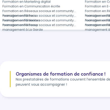
Formation en Marketing digital
Formation en C
Formation en Communication écrite
Formation en 
Formation en Réseaux sociaux et community
Formation en R
management à Paris
Formation en Réseaux sociaux et community
management à L
Formation en R
management à Nantes
Formation en Réseaux sociaux et community
management à
Formation en R
management à Passy
Formation en Réseaux sociaux et community
management à
Formation en R
management à La Garde
management à 
Organismes de formation de confiance !
Nos prestataires de formations couvrent l’ensemble de
peuvent vous accompagner !