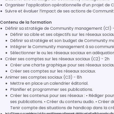
Organiser l’application opérationnelle d’un projet 
Suivre et évaluer l’impact de ses actions de Commu
Contenu de la formation
Définir sa stratégie de Community management (C1) 
Définir sa cible et ses objectifs sur les réseaux socia
Définir sa stratégie et son budget de Community 
Intégrer le Community management à sa communic
Sélectionner le ou les réseaux sociaux en adéquation
Créer ses comptes sur les réseaux sociaux (C2) - 2h
Créer une charte graphique pour ses réseaux sociau
Créer ses comptes sur les réseaux sociaux.
Animer ses comptes sociaux (C3) - 8h
Mettre en place un calendrier éditorial.
Planifier et programmer ses publications.
Créer les contenus pour ses réseaux : • Rédiger pour les réseaux sociaux. • Créer les visuels pour
ses publications. • Créer du contenu audio. • Créer du contenu vidéo. • Créer du contenu texte. •
Tenir compte des situations de handicap dans la cr
Mettre en place des actions d’acquisition d’abonnés à
Comprendre le fonctionnement des algorithmes des