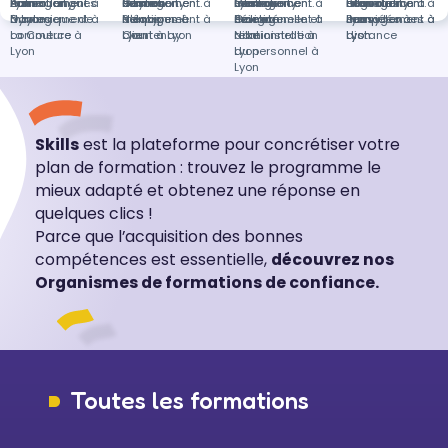
Paris
management à
community
Lyon
Autres langues
Formation en
Rennes
management à
community
à Lyon
Gestion
Formation en
Cesson-
management à
community
Lyon
Intelligence
Formation en
Lille
management à
community
négociation à
Bilan de
Formation en
Nantes
management à
à Lyon
Dynamique de
Nancy
management à
d'équipes à
Relationnel
Sévigné
Colmar
management à
émotionnelle et
Paie et
Passy
management à
Lyon
compétences à
Jeu vidéo à
La Couture
commerce à
Courtenay
Lyon
client à Lyon
Nice
relationnelle à
administration
distance
Lyon
Lyon
Lyon
Lyon
du personnel à
Lyon
Skills
est la plateforme pour concrétiser votre
plan de formation : trouvez le programme le
mieux adapté et obtenez une réponse en
quelques clics !
Parce que l’acquisition des bonnes
compétences est essentielle,
découvrez nos
Organismes de formations de confiance.
Toutes les formations