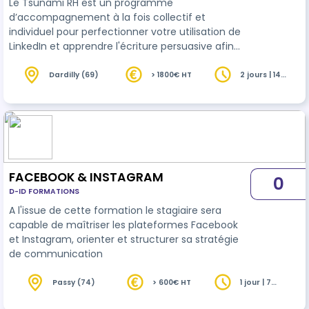
Le Tsunami RH est un programme
d’accompagnement à la fois collectif et
individuel pour perfectionner votre utilisation de
LinkedIn et apprendre l'écriture persuasive afin
d'attirer vers vous les candidats que vous voulez
recruter.
Dardilly (69)
> 1800€ HT
2 jours | 14
heures
FACEBOOK & INSTAGRAM
0
D-ID FORMATIONS
A l'issue de cette formation le stagiaire sera
capable de maîtriser les plateformes Facebook
et Instagram, orienter et structurer sa stratégie
de communication
Passy (74)
> 600€ HT
1 jour | 7
heures