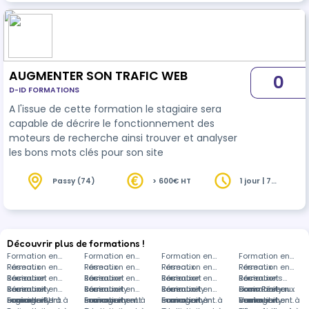
AUGMENTER SON TRAFIC WEB
0
D-ID FORMATIONS
A l'issue de cette formation le stagiaire sera
capable de décrire le fonctionnement des
moteurs de recherche ainsi trouver et analyser
les bons mots clés pour son site
Passy (74)
> 600€ HT
1 jour | 7
heures
Découvrir plus de formations !
Formation en
Formation en
Formation en
Formation en
Réseaux
Formation en
Réseaux
Formation en
Réseaux
Formation en
Réseaux
Formation en
sociaux et
Réseaux
Formation en
sociaux et
Réseaux
Formation en
sociaux et
Réseaux
Formation en
sociaux et
Réseaux
Formations
community
sociaux et
Réseaux
Formation en
community
sociaux et
Réseaux
Formation en
community
sociaux et
Réseaux
Formation en
community
sociaux et
dans Réseaux
Formation en
management à
community
sociaux et
Logiciels RH à
Formation en
management à
community
sociaux et
Environnement
Formation en
management à
community
sociaux et
Formation à
Formation en
management à
community
sociaux et
Vente et
Formation en