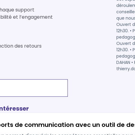
déroulem
chaque support
conseille
ibilité et l’engagement
que nous metton
Ouvert du lundi au jeud
12h30. • 
pedagogie@conn
Ouvert du lundi au jeud
nction des retours
12h30. • 
pedagogie@conne
DAHAN • P
intéresser
orts de communication avec un outil de d