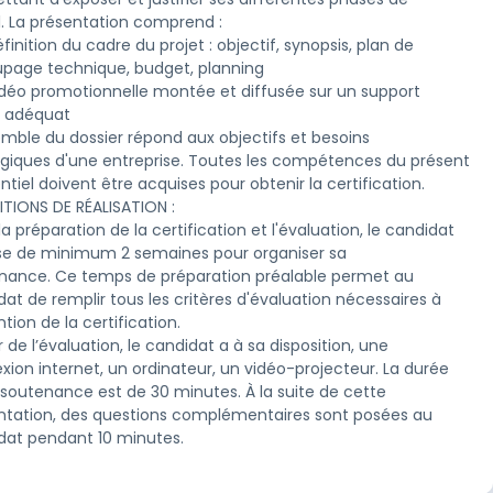
l. La présentation comprend :

éfinition du cadre du projet : objectif, synopsis, plan de 
page technique, budget, planning

vidéo promotionnelle montée et diffusée sur un support 
l adéquat

emble du dossier répond aux objectifs et besoins 
égiques d'une entreprise. Toutes les compétences du présent

ntiel doivent être acquises pour obtenir la certification.
TIONS DE RÉALISATION :

la préparation de la certification et l'évaluation, le candidat 
se de minimum 2 semaines pour organiser sa

nance. Ce temps de préparation préalable permet au 
at de remplir tous les critères d'évaluation nécessaires à

ntion de la certification.

r de lʼévaluation, le candidat a à sa disposition, une 
ion internet, un ordinateur, un vidéo-projecteur. La durée

 soutenance est de 30 minutes. À la suite de cette 
ntation, des questions complémentaires sont posées au

dat pendant 10 minutes.