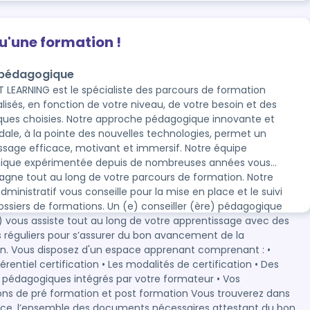
qu'une formation !
 pédagogique
LEARNING est le spécialiste des parcours de formation
lisés, en fonction de votre niveau, de votre besoin et des
otre approche pédagogique innovante et
ale, à la pointe des nouvelles technologies, permet un
age efficace, motivant et immersif. Notre équipe
que expérimentée depuis de nombreuses années vous
ne tout au long de votre parcours de formation. Notre
s
nseille pour la mise en place et le suivi
 de formations. Un (e) conseiller (ère) pédagogique
 avec des
 réguliers pour s’assurer du bon avancement de la
omprenant : •
érentiel certification • Les modalités de certification • Des
 pédagogiques intégrés par votre formateur • Vos
de pré formation et post formation Vous trouverez dans
le des documents nécessaires attestant du bon