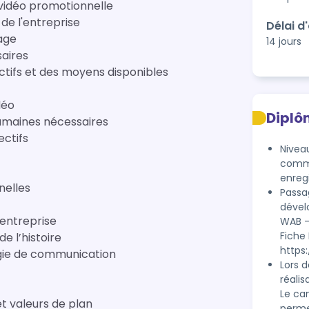
e vidéo promotionnelle
 de l'entreprise
Délai d
age
14 jours
saires
ctifs et des moyens disponibles
déo
Diplô
umaines nécessaires
ectifs
Nivea
commu
enreg
nelles
Passag
dével
'entreprise
WAB - D
Fiche
e l’histoire
https
tégie de communication
Lors d
réalis
Le can
t valeurs de plan
permet