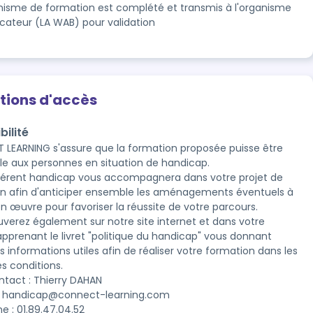
anisme de formation est complété et transmis à l'organisme
ficateur (LA WAB) pour validation
tions d'accès
bilité
LEARNING s'assure que la formation proposée puisse être 
le aux personnes en situation de handicap.

férent handicap vous accompagnera dans votre projet de 
n afin d'anticiper ensemble les aménagements éventuels à 
n œuvre pour favoriser la réussite de votre parcours.

uverez également sur notre site internet et dans votre 
pprenant le livret "politique du handicap" vous donnant 
s informations utiles afin de réaliser votre formation dans les 
s conditions.

ntact : Thierry DAHAN

 : handicap@connect-learning.com

e : 01.89.47.04.52