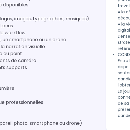
 disponibles
travai
● la d
décou
(logos, images, typographies, musiques)
● la 
ntenus
digita
le workflow
Lʼens
o, un smartphone ou un drone
strat
a narration visuelle
référe
se au point
CONDI
ements de caméra
Entre 
dispo
nts supports
soute
candid
l'obte
lumière
Le jou
connex
ue professionnelles
de sa
prése
candi
ppareil photo, smartphone ou drone)