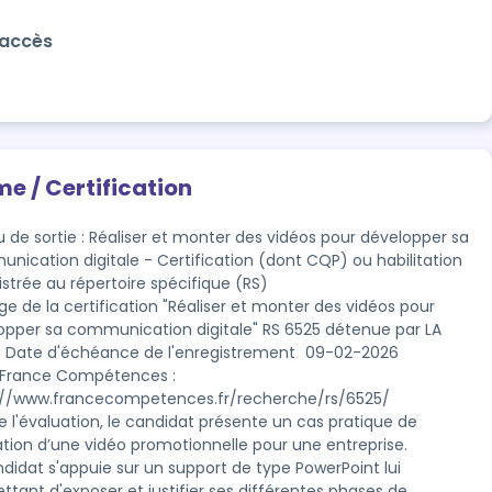
'accès
me / Certification
u de sortie : Réaliser et monter des vidéos pour développer sa
nication digitale - Certification (dont CQP) ou habilitation
istrée au répertoire spécifique (RS)
e de la certification "Réaliser et monter des vidéos pour 
opper sa communication digitale" RS 6525 détenue par LA 
ate d'échéance de l'enregistrement	09-02-2026 

 France Compétences : 
://www.francecompetences.fr/recherche/rs/6525/
e l'évaluation, le candidat présente un cas pratique de 
ation dʼune vidéo promotionnelle pour une entreprise.

didat s'appuie sur un support de type PowerPoint lui 
tant d'exposer et justifier ses différentes phases de
