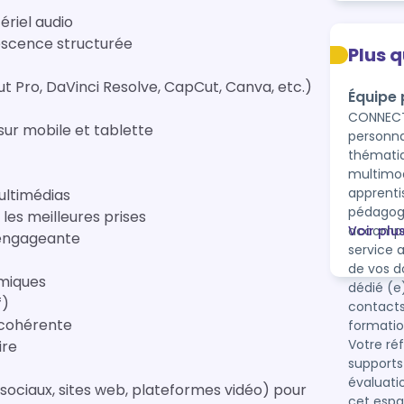
ériel audio
rescence structurée
Plus 
ut Pro, DaVinci Resolve, CapCut, Canva, etc.)
Équipe
CONNECT 
sur mobile et tablette
personna
thématiques choisies. N
multimod
apprentiss
ultimédias
pédagogi
les meilleures prises
accompag
Voir plu
 engageante
service administratif vous co
de vos dossiers
amiques
dédié (e) vous assiste tout au long de votre apprentissage
f)
contacts
e cohérente
formation. Vous disposez d'un espace apprenant c
Votre réf
ire
supports
évaluations 
x sociaux, sites web, plateformes vidéo) pour
cet espace, l’ensemb