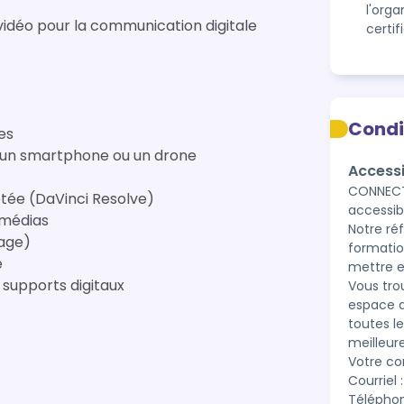
l'org
e vidéo pour la communication digitale
certi
Condi
es
, un smartphone ou un drone
Accessi
CONNECT 
ptée (DaVinci Resolve)
accessib
imédias
Notre ré
hage)
formatio
e
mettre e
s supports digitaux
Vous tro
espace a
toutes le
meilleure
Votre co
Courriel
Téléphon