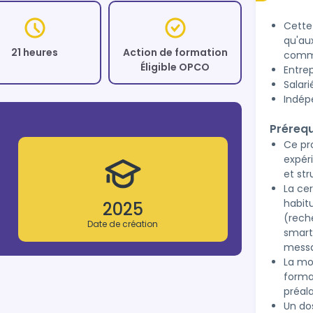
Cette 
qu'au
21 heures
Action de formation
commu
Éligible OPCO
Entrep
Salari
Indép
Prérequ
Ce pr
expér
et st
La cer
habit
2025
(reche
Date de création
smart
messa
La mo
forma
préala
Un dos