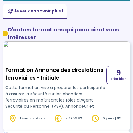
Je veux en savoir plus !
D'autres formations qui pourraient vous
intéresser
Formation Annonce des circulations
9
ferroviaires - Initiale
Très bien
Cette formation vise à préparer les participants
à assurer la sécurité sur les chantiers
ferroviaires en maîtrisant les rôles d'Agent
Sécurité du Personnel (ASP), Annonceur et
Sentinelle, en connaissant les risques liés à la
circulation des trains et à l'électricité, ainsi qu'en
Lieux sur devis
> 975€ HT
5 jours | 35
heures
s'adaptant à des situations complexes.