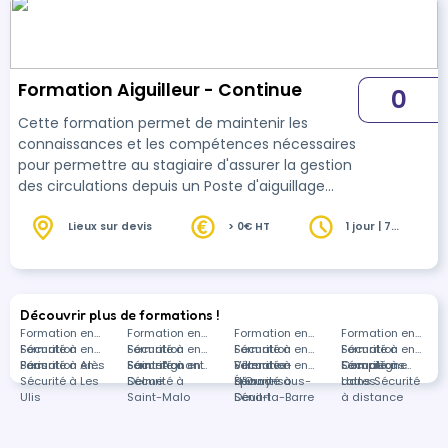
Formation Aiguilleur - Continue
0
Cette formation permet de maintenir les
connaissances et les compétences nécessaires
pour permettre au stagiaire d'assurer la gestion
des circulations depuis un Poste d'aiguillage
(Manœuvre des signaux et d'appareils de voie)
- Une spécification selon la technologie du
Lieux sur devis
> 0€ HT
1 jour | 7
heures
Poste (P.R.S., P.R.C.I., P.I.P.C, E.M.U., …) sera à
prévoir en complément.
Découvrir plus de formations !
Formation en
Formation en
Formation en
Formation en
Sécurité à
Formation en
Sécurité à
Formation en
Sécurité à
Formation en
Sécurité à
Formation en
Paris
Sécurité à Alès
Formation en
Saint-Agnant
Sécurité à
Formation en
Villenave-
Sécurité à
Formation en
Compiègne
Sécurité à
Formations
Sécurité à Les
Delme
Sécurité à
d'Ornon
Épinay-sous-
Sécurité à
Lattes
dans Sécurité
Ulis
Saint-Malo
Sénart
Deuil-la-Barre
à distance