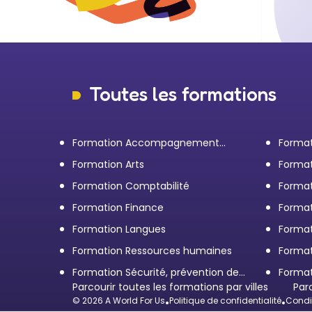
Toutes les formations
Formation Accompagnement
Format
personnel et Bilan de
transp
Formation Arts
Format
compétences
Formation Comptabilité
Format
d'entr
Formation Finance
Format
Formation Langues
Forma
Formation Ressources humaines
Format
Formation Sécurité, prévention des
Format
risques et qualité
Parcourir toutes les formations par villes
restau
Par
© 2026 A World For Us
•
Politique de confidentialité
•
Condit