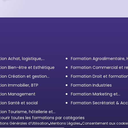
ion Achat, logistique,
Formation Agroalimentaire,
ort
ion Bien-être et Esthétique
Formation Commercial et re
client
ion Création et gestion
Formation Droit et formatio
eprise
Élus
ion Immobilier, BTP
Formation Industries
tion Management
Formation Marketing et
Communication d'entrepris
ion Santé et social
Formation Secrétariat & Acc
ion Tourisme, hôtellerie et
ration
courir toutes les formations par catégories
ions Générales d’Utilisation
•
Mentions Légales
•
Consentement aux cookie