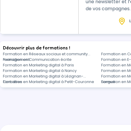
une newsletter et l
de vos campagnes.
L
Découvrir plus de formations !
Formation en Réseaux sociaux et community
Formation en C
management
Formation en Communication écrite
Formation en 
Formation en Marketing digital à Paris
Formation en Ma
Formation en Marketing digital à Nancy
Formation en Ma
Formation en Marketing digital à Lézignan-
Formation en Mar
Corbières
Formation en Marketing digital à Petit-Couronne
Sorgue
Formation en Ma