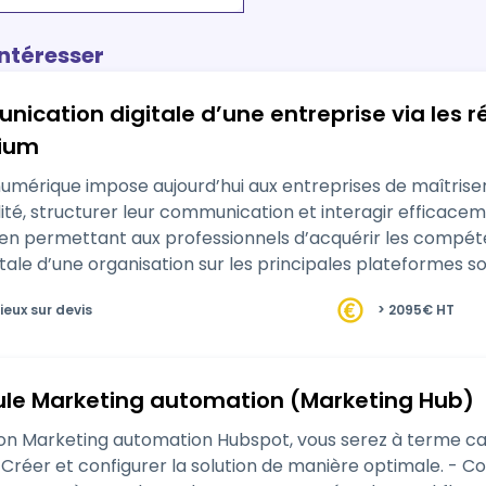
intéresser
ation digitale d’une entreprise via les réseaux soci
ium
umérique impose aujourd’hui aux entreprises de maîtriser
ilité, structurer leur communication et interagir efficace
en permettant aux professionnels d’acquérir les compéte
e organisation sur les principales plateformes social media. Cette formation cer
ieux sur devis
> 2095€ HT
ule Marketing automation (Marketing Hub)
eting automation Hubspot, vous serez à terme capable de : - Comprendre le 
 - Créer et configurer la solution de manière optimale. -