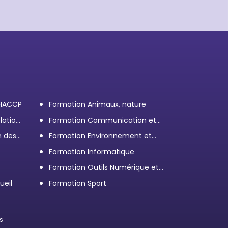
 HACCP
Formation Animaux, nature
lation
Formation Communication et
efficacité personnelle et
n des
Formation Environnement et
professionnelle
démarche RSE
Formation Informatique
Formation Outils Numérique et
e
Bureautique
ueil
Formation Sport
s