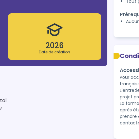
Tous 
Prérequ
Aucu
2026
Date de création
Condi
Accessi
Pour accé
française 
L'entret
projet pr
tal
La forma
e
après ét
prendre 
contact