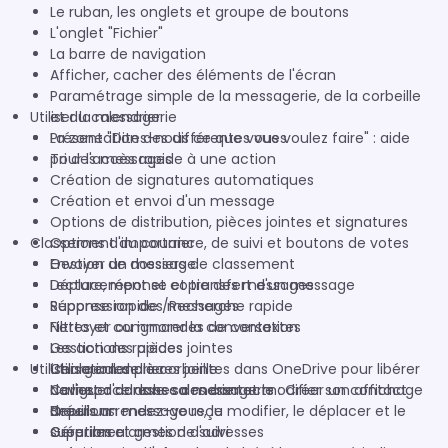
Le ruban, les onglets et groupe de boutons
L'onglet "Fichier"
La barre de navigation
Afficher, cacher des éléments de l'écran
Paramétrage simple de la messagerie, de la corbeille
Utiliser la messagerie
et du calendrier
La zone "Dites-nous ce que vous voulez faire" : aide
Présentation des différentes vues
pour l'accès rapide à une action
Tri des messages
Création de signatures automatiques
Création et envoi d'un message
Options de distribution, pièces jointes et signatures
Classement du courrier
Options d'importance, de suivi et boutons de votes
Envoyer un message
Gestion de dossiers de classement
Lecture, réponse et transfert d'un message
Déplacement et copie des messages
Réponse rapide /Recherche rapide
Suppression des messages
Filtres et commandes de contextes
Nettoyer ou ignorer la conversation
Gestion des pièces jointes
Les actions rapides
Utiliser le calendrier
Charger les pièces jointes dans OneDrive pour libérer
Utilisation de la corbeille
de l'espace dans sa messagerie
Carnet d'adresses des contacts : Créer un contact
Naviguer dans le calendrier et modifier son affichage
Brouillons
depuis un message reçu
Créer un rendez-vous, le modifier, le déplacer et le
Gérer les alarmes de suivi
Création et gestion d'adresses
supprimer