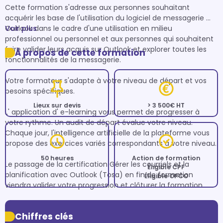
Cette formation s'adresse aux personnes souhaitant 
acquérir les base de l'utilisation du logiciel de messagerie 
Outlook dans le cadre d'une utilisation en milieu 
Voir plus
professionnel ou personnel et aux personnes qui souhaitent 
faire valider leurs acquis sur Outlook et explorer toutes les 
À propos de cette formation
fonctionnalités de la messagerie.

Votre formateur s'adapte à votre niveau de départ et vos 
besoins spécifiques.

Lieux sur devis
> 3 500€ HT
L' application d' e-learning vous permet de progresser à 
votre rythme. Un audit de départ évalue votre niveau. 
Chaque jour, l'intelligence artificielle de la plateforme vous 
propose des exercices variés correspondants à votre niveau.

50 heures
Action de formation
Le passage de la certification Gérer les courriels et la 
Éligible CPF
planification avec Outlook (Tosa) en fin de formation 
Éligible OPCO
viendra valider votre progression et clôturer la formation. 
Chiffres clés