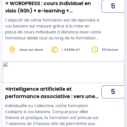
⭐ WORDPRESS : cours individuel en
5
visio (60h) + e-learning +
certification Créer et gérer des sites
L'objectif de cette formation est de répondre à
web avec WordPress (Tosa) ⭐
vos besoins sur mesure grâce à la mise en
place de cours individuels à distance avec votre
formateur dédié tout au long de la formation.
Vous serez en mesure de mettre en place votre
ou vos propre(s) site(s) internet à l 'issue de
Lieux sur devis
> 4450€ HT
60 heures
cette formation. Vous passerez à l'issue de la
formation une certification Créer et gérer des
sites web avec WordPress (Tosa). La plateforme
e-learning vous permet de réviser, mettre en
application ou découvrir de nouvell…
⭐Intelligence artificielle et
5
performance associative : vers une
transition numérique responsable
Individuelle ou collective, cette formation
s'adapte à vos besoins. Conçue pour allier
théorie et pratique, la formation est prévue sur
7 séances de 2 heures afin de permettre aux