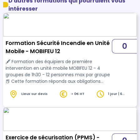
D'autres formations qui pourraient vous
intéresser
Formation Sécurité Incendie en Unité
0
Mobile - MOBIFEU 12
🖋 Formation des équipiers de première
intervention en unité mobile MOBIFEU 12 - 4
groupes de 1h30 - 12 personnes max par groupe
📕 Cette formation réponds aux obligations
réglementaires du code du travail (article
R4227-39), et aux obligations de formation en
Lieux sur devis
> 0€ HT
1 jour | 6
heures
ERP (arrêté du 25 juin 1980 modifié).
Exercice de sécurisation (PPMS) -