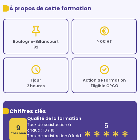
À propos de cette formation
Boulogne-Billancourt
> 0€ HT
92
1 jour
Action de formation
2 heures
Éligible OPCO
Chiffres clés
Qualité de la formation
5
Taux de satisfaction à
9
chaud : 10 / 10
Très bien
Taux de satisfaction à froid