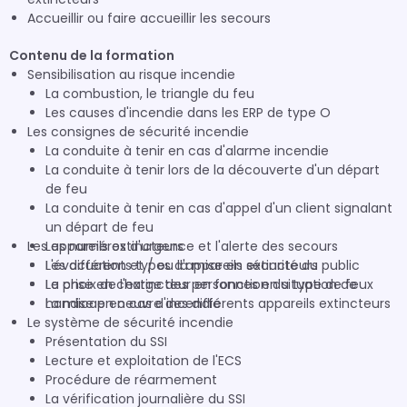
Accueillir ou faire accueillir les secours
Contenu de la formation
Sensibilisation au risque incendie
La combustion, le triangle du feu
Les causes d'incendie dans les ERP de type O
Les consignes de sécurité incendie
La conduite à tenir en cas d'alarme incendie
La conduite à tenir lors de la découverte d'un départ
de feu
La conduite à tenir en cas d'appel d'un client signalant
un départ de feu
Les appareils extincteurs
Les numéros d'urgence et l'alerte des secours
L'évacuation et / ou la mise en sécurité du public
Les différents types d'appareils extincteurs
La prise en charge des personnes en situation de
Le choix de l'extincteur en fonction du type de feux
handicap en cas d'incendie
La mise en oeuvre des différents appareils extincteurs
Le système de sécurité incendie
Présentation du SSI
Lecture et exploitation de l'ECS
Procédure de réarmement
La vérification journalière du SSI