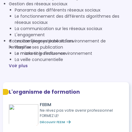
Gestion des réseaux sociaux
Panorama des différents réseaux sociaux
Le fonctionnement des différents algorithmes des
réseaux sociaux
La communication sur les réseaux sociaux
L'engagement
Connaître l'écosystème et l'environnement de
Les campagnes publicitaires
l'entreprise
Planifier ses publication
Le marketing d'influence
Le micro et le macro-environnement
La veille concurrentielle
Voir plus
L'organisme de formation
FEEIM
Ne rêvez pas votre avenir professionnel
FORMEZ LE!
Découvrir FEEIM