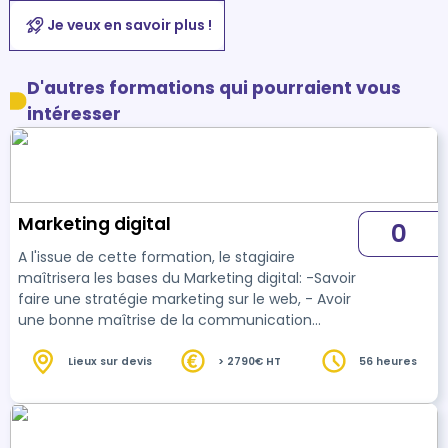
Je veux en savoir plus !
D'autres formations qui pourraient vous
intéresser
Marketing digital
0
A l'issue de cette formation, le stagiaire
maîtrisera les bases du Marketing digital: -Savoir
faire une stratégie marketing sur le web, - Avoir
une bonne maîtrise de la communication
numérique d'une entreprise, - Savoir faire le
référencement d'un site web, - Analyser le
Lieux sur devis
> 2790€ HT
56 heures
trafic du site web, - Organiser en tant que chef
de projet et les partenaires et les acteurs d'un
projet numérique