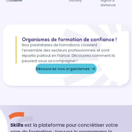
Corbières
Couronne
Dardilly
digital à
distance
Organismes de formation de confiance !
Nos prestataires de formations couvrent
l’ensemble des secteurs professionnels et sont
répartis partout en France. Découvrez comment ils
peuvent vous accompagner !
Découvrez nos organismes
Skills
est la plateforme pour concrétiser votre
plan de formation : trouvez le programme le