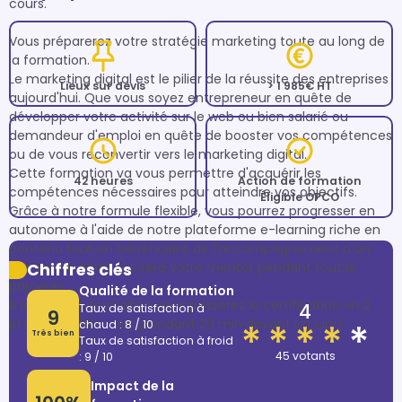
cours.

Vous préparerez votre stratégie marketing toute au long de 
la formation.

Le marketing digital est le pilier de la réussite des entreprises 
Lieux sur devis
> 1 985€ HT
aujourd'hui. Que vous soyez entrepreneur en quête de 
développer votre activité sur le web ou bien salarié ou 
demandeur d'emploi en quête de booster vos compétences 
ou de vous reconvertir vers le marketing digital.

Cette formation va vous permettre d'acquérir les 
42 heures
Action de formation
compétences nécessaires pour atteindre vos objectifs. 
Éligible OPCO
Grâce à notre formule flexible, vous pourrez progresser en 
autonome à l'aide de notre plateforme e-learning riche en 
contenu tout en bénéficiant de l'accompagnement d'un 
formateur dédié qui sera votre mentor pendant tout le 
Chiffres clés
parcours.

Qualité de la formation
A la fin de la formation vous passerez la certification en 2 
4
Taux de satisfaction à
9
étapes:- écrit, -oral (pendant 20 min devant un jury).
chaud : 8 / 10
Très bien
Taux de satisfaction à froid
45 votants
: 9 / 10
Impact de la