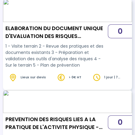
ELABORATION DU DOCUMENT UNIQUE
0
D'EVALUATION DES RISQUES
PROFESSIONNELS - DUERP
1 - Visite terrain 2 - Revue des pratiques et des
documents existants 3 - Préparation et
validation des outils d'analyse des risques 4 -
Sur le terrain 5 - Plan de prévention
Lieux sur devis
> 0€ HT
1 jour | 7
heures
PREVENTION DES RISQUES LIES A LA
0
PRATIQUE DE L'ACTIVITE PHYSIQUE -
PRAP IBC