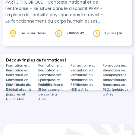
PARTIE THEORIQUE - Contexte national et de
l'entreprise - Se situer dans le dispositif PRAP -
La place de l'activité physique dans le travail -
Le fonctionnement du corps humain et ses
limites - Les différentes atteintes de l'appareil
locomoteur et leurs conséquences sur la santé
Lieux sur devis
> 1600€ HT
2 jours | 14
heures
- Les facteurs de risques et de sollicitation -
L'observation et l'analyse d'une situation de
travail - Amélioration des conditions de travail
et principes de prévention - Les aides
Découvrir plus de formations !
techniques à la manutention - Les prin…
Formation en
Formation en
Formation en
Formation en
Sécurité à
Formation en
Sécurité à
Formation en
Sécurité à
Formation en
Sécurité à
Formation en
Paris
Sécurité à
Formation en
Saint-Agnant
Sécurité à
Formation en
Villenave-
Sécurité à
Formation en
Compiègne
Sécurité à Les
Formations
Delme
Sécurité à
Formation en
Épinay-sous-
Sécurité à
Formation en
d'Ornon
Lattes
Sécurité à
Formation en
Ulis
dans Sécurité
Formation en
Saint-Malo
SSIAP Incendie
Formation en
Sénart
Deuil-la-Barre
Habilitations à
Formation en
Bordeaux
SST à Alès
Formation en
à distance
Risques
Formation en
Défibrillateur à
Gestes et
Alès
Établissement
HSE à Alès
Psychosociaux
PSC1 à Alès
Alès
postures et
de santé à
à Alès
HSE à Alès
Alès