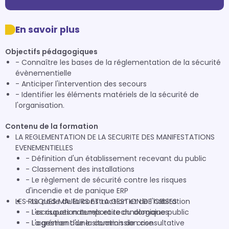
En savoir plus
Objectifs pédagogiques
- Connaître les bases de la réglementation de la sécurité
évènementielle
- Anticiper l'intervention des secours
- Identifier les éléments matériels de la sécurité de
l'organisation.
Contenu de la formation
LA REGLEMENTATION DE LA SECURITE DES MANIFESTATIONS
EVENEMENTIELLES
- Définition d'un établissement recevant du public
- Classement des installations
- Le règlement de sécurité contre les risques
d'incendie et de panique ERP
LES RISQUES MAJEURS ET LA GESTION DE CRISES
- Le code de la construction et de l'habitation
- L'occupation temporaire du domaine public
- Les risques naturels et technologiques
- L'agrément de la commission consultative
- La gestion d'une situation de crise