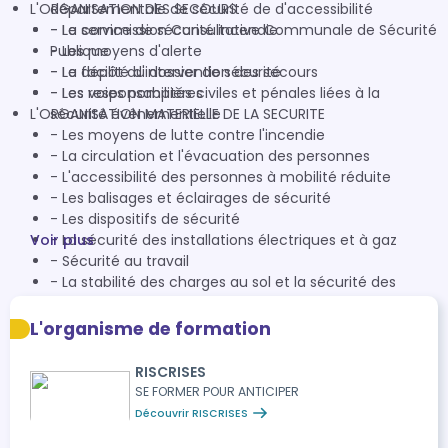
L'ORGANISATION DES SECOURS
départementale de sécurité de d'accessibilité
- La commission Consultative Communale de Sécurité
- Le service de sécurité incendie
Publique
- Les moyens d'alerte
- Le dépôt du dossier de sécurité
- La facilité d'intervention des secours
- Les responsabilités civiles et pénales liées à la
- Les voies pompières
L'ORGANISATION MATERIELLE DE LA SECURITE
sécurité événementielle
- Les moyens de lutte contre l'incendie
- La circulation et l'évacuation des personnes
- L'accessibilité des personnes à mobilité réduite
- Les balisages et éclairages de sécurité
- Les dispositifs de sécurité
Voir plus
- La sécurité des installations électriques et à gaz
- Sécurité au travail
- La stabilité des charges au sol et la sécurité des
éléments suspendus
- Les notions de charge et d'accroche
L'organisme de formation
- Le cas des manifestations gratuites (comptage et
marquage)
RISCRISES
- Le calcul des effectifs maximum
SE FORMER POUR ANTICIPER
Découvrir RISCRISES