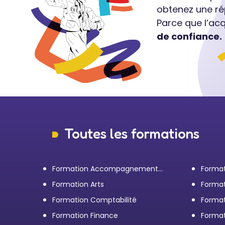
obtenez une ré
Parce que l’ac
de confiance.
Toutes les formations
Formation Accompagnement
Format
personnel et Bilan de
transp
Formation Arts
Format
compétences
Formation Comptabilité
Format
d'entr
Formation Finance
Format