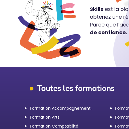
Skills
est la pl
obtenez une ré
Parce que l’ac
de confiance.
Toutes les formations
Formation Accompagnement
Format
personnel et Bilan de
transp
Formation Arts
Format
compétences
Formation Comptabilité
Format