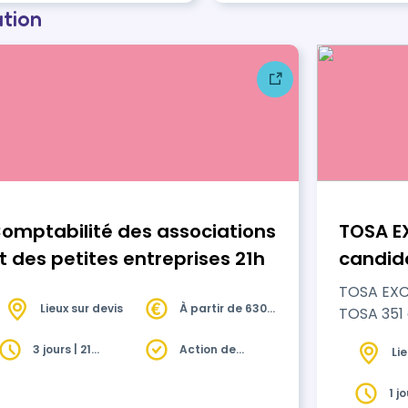
ation
omptabilité des associations
TOSA EX
t des petites entreprises 21h
candida
TOSA EXCE
Lieux sur devis
À partir de 630€
TOSA 351
HT
3 jours | 21
Action de
Li
heures
formation
1 j