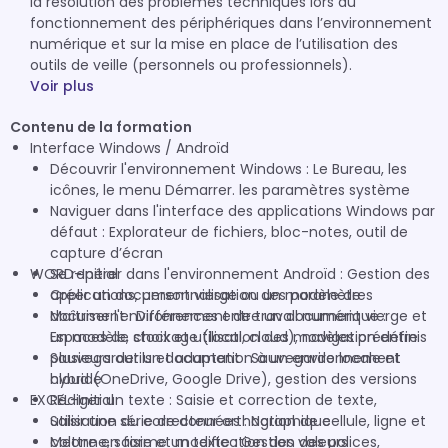
la résolution des problèmes techniques lors du
fonctionnement des périphériques dans l’environnement
numérique et sur la mise en place de l’utilisation des
outils de veille (personnels ou professionnels).
Voir plus
Contenu de la formation
Interface Windows / Androïd
Découvrir l'environnement Windows : Le Bureau, les
icônes, le menu Démarrer. les paramètres système
Naviguer dans l'interface des applications Windows par
défaut : Explorateur de fichiers, bloc-notes, outil de
capture d’écran
WORD-Initial
Se repérer dans l'environnement Androïd : Gestion des
applications, personnalisation des paramètres
Créer un document vierge ou un modèle de
Maîtriser l'environnement de travail numérique :
document : Différences entre un document vierge et
Espaces de stockage (local, cloud), navigation entre
un modèle, choix et utilisation des modèles prédéfinis
plusieurs outils et adaptation à un environnement
Sauvegarder un document : Sauvegarde locale et
hybride
cloud (OneDrive, Google Drive), gestion des versions
EXCEL-Initial
Rédiger un texte : Saisie et correction de texte,
utilisation du correcteur orthographique
Saisir une série de données : Notion de cellule, ligne et
Mettre en forme un texte : Gestion des polices,
colonne, saisie et modification des valeurs