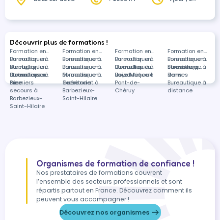
heures
Découvrir plus de formations !
Formation en
Formation en
Formation en
Formation en
Bureautique à
Formation en
Bureautique à
Formation en
Bureautique à
Formation en
Bureautique à
Formation en
Montigny-le-
Bureautique à
Formation en
Paris
Bureautique à
Formation en
Cormelles-le-
Bureautique à
Formation en
Strasbourg
Bureautique à
Formations
Bretonneux
Courville-sur-
Bureautique à
Formation en
Miramas
Bureautique à
Formation en
Royal
Baie-Mahault
Bureautique à
Rennes
dans
Eure
Nice
Premiers
Guérande
Secrétariat à
Pont-de-
Bureautique à
secours à
Barbezieux-
Chéruy
distance
Barbezieux-
Saint-Hilaire
Saint-Hilaire
Organismes de formation de confiance !
Nos prestataires de formations couvrent
l’ensemble des secteurs professionnels et sont
répartis partout en France. Découvrez comment ils
peuvent vous accompagner !
Découvrez nos organismes