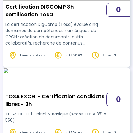
Certification DIGCOMP 3h
0
certification Tosa
La certification DigComp (Tosa) évalue cinq
domaines de compétences numériques du
CRCN : création de documents, outils
collaboratifs, recherche de contenus
numériques, cybersécurité, protection des
données et résolution de problèmes techniques.
Lieux sur devis
> 250€ HT
1 jour | 3
heures
TOSA EXCEL - Certification candidats
0
libres - 3h
TOSA EXCEL 1- Initial & Basique (score TOSA 351 à
550)
Lieux sur devis
> 250€ HT
1 jour | 3