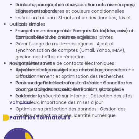
couleurs, paragraphes et styles pour une mise en page
Présenter une série de données : Formats numériques,
lisible et attrayante
alignements, bordures et couleurs conditionnelles
Insérer un tableau : Structuration des données, tris et
Outlook-Initial
filtres simples
Enregistrer un document : Formats Excel (.xlsx, .csv) et
Envoyer un message électronique : Rédaction, mise en
compatibilité avec d’autres logiciels
forme et envoi d’e-mails avec pièces jointes
Gérer l'usage de multi-messageries : Ajout et
synchronisation de comptes (Gmail, Yahoo, IMAP),
gestion des boîtes de réception
Navigateur Internet
Compléter sa liste de contacts électroniques :
Création et organisation des contacts, groupes de
Appréhender les navigateurs et moteurs de recherche
diffusion
: Fonctionnement et optimisation des recherches
Tenir un agenda électronique : Création de rendez-
Reconnaitre l'interface d'un formulaire : Connaître les
vous, gestion des rappels, de réunions, partage de
champs obligatoires, authentification sécurisée
calendrier
Renforcer la sécurité sur Internet : Détection des sites
Voir plus
frauduleux, importance des mises à jour
Optimiser sa protection des données : Gestion des
cookies, navigation privée, identité numérique
Parmi les formateurs