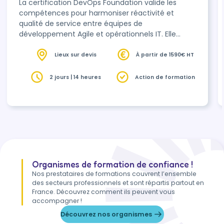
La certification DevOps Foundation valide les
méthodes agiles)
compétences pour harmoniser réactivité et
qualité de service entre équipes de
développement Agile et opérationnels IT. Elle
atteste officiellement de votre expertise,
répondant aux besoins actuels du marché.
Lieux sur devis
À partir de 1590€ HT
2 jours | 14 heures
Action de formation
Organismes de formation de confiance !
Nos prestataires de formations couvrent l’ensemble
des secteurs professionnels et sont répartis partout en
France. Découvrez comment ils peuvent vous
accompagner !
Découvrez nos organismes