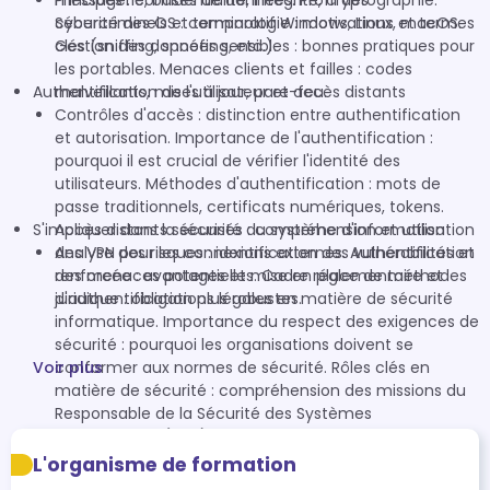
messagerie, bases de données. Profil des
Principes : confidentialité, intégrité, cryptographie.
cybercriminels et terminologie : motivations et termes
Sécurité des OS : comparatif Windows, Linux, macOS.
clés (sniffing, spoofing, etc.).
Gestion des données sensibles : bonnes pratiques pour
les portables. Menaces clients et failles : codes
Authentification de l'utilisateur et accès distants
malveillants, mises à jour, pare-feu.
Contrôles d'accès : distinction entre authentification
et autorisation. Importance de l'authentification :
pourquoi il est crucial de vérifier l'identité des
utilisateurs. Méthodes d'authentification : mots de
passe traditionnels, certificats numériques, tokens.
S'impliquer dans la sécurité du système d'information
Accès distants sécurisés : compréhension et utilisation
des VPN pour les connexions externes. Authentification
Analyse des risques : identification des vulnérabilités et
renforcée : avantages et mise en place de méthodes
des menaces potentielles. Cadre réglementaire et
d'authentification plus robustes.
juridique : obligations légales en matière de sécurité
informatique. Importance du respect des exigences de
sécurité : pourquoi les organisations doivent se
Voir plus
conformer aux normes de sécurité. Rôles clés en
matière de sécurité : compréhension des missions du
Responsable de la Sécurité des Systèmes
d'Information (RSSI) et du Risk Manager. Actions pour
améliorer la sécurité : aspects sociaux, juridiques,
L'organisme de formation
conformité avec la CNIL et la législation.