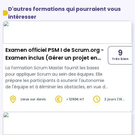
D'autres formations qui pourraient vous
intéresser
Examen officiel PSM I de Scrum.org -
9
Examen inclus (Gérer un projet en
Très bien
mobilisant les méthodes agiles)
La formation Scrum Master fournit les bases
pour appliquer Scrum au sein des équipes. Elle
prépare les participants à soutenir l'autonomie
de l'équipe et à éliminer les obstacles, en vue de
la certification PSM I® de Scrum.org®.
Lieux sur devis
> 1290€ HT
2 jours | 14
heures