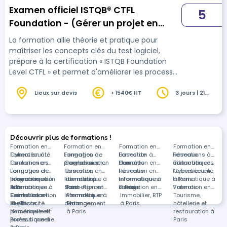
Examen officiel ISTQB® CTFL
5
Foundation - (Gérer un projet en
mobilisant les méthodes agiles)
La formation allie théorie et pratique pour
maîtriser les concepts clés du test logiciel,
prépare à la certification « ISTQB Foundation
Level CTFL » et permet d'améliorer les processus
de test dans vos projets, garantissant qualité et
fiabilité.
Lieux sur devis
> 1540€ HT
3 jours | 21
heures
Découvrir plus de formations !
Formation en
Formation en
Formation en
Formation en
Cybersécurité
Formation à
Langages de
Formation à
Formation à
Bases de
Formations à
Réseaux
Coulommiers
Formation en
programmation
Courbevoie
Formation en
Domont
données
Formation en
distance
informatiques
Formation en
Langages de
Formation en
Formation en
Bases de
Formation en
Réseaux
Formation en
Cybersécurité
programmation
Informatique à
Formation en
Informatique à
Formations
données à
Informatique à
informatiques
Informatique à
à Paris
à Paris
Albi
Informatique à
Formation en
Saint-Agnant
dans
Paris
Formation en
Labège
à Paris
Formation en
Valence
Formation en
Saint-Victor-
Communication
Formation en
Informatique à
Finance à
Formation en
Immobilier, BTP
Tourisme,
la-Coste
et efficacité
Outils
distance
Paris
Management
à Paris
hôtellerie et
personnelle et
Numérique et
à Paris
restauration à
professionnelle
Bureautique à
Paris