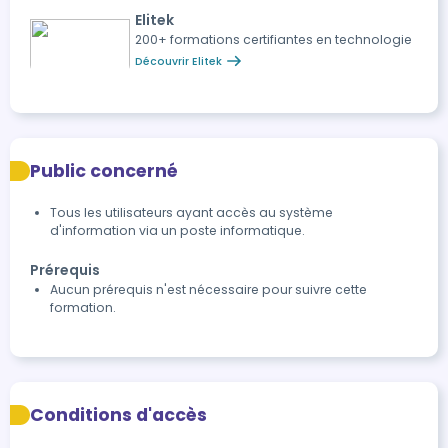
Cybersurveillance et vie privée : équilibre entre sécurité
Elitek
et respect des données personnelles. Charte
200+ formations certifiantes en technologie
d'utilisation des ressources informatiques : importance
Découvrir Elitek
et mise en œuvre. Bonnes pratiques quotidiennes :
adopter les bons réflexes pour une sécurité renforcée.
Public concerné
Tous les utilisateurs ayant accès au système
d'information via un poste informatique.
Prérequis
Aucun prérequis n'est nécessaire pour suivre cette
formation.
Conditions d'accès