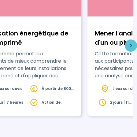
sation énergétique de
Mener l'anal
omprimé
d'un ou plusi
méthode
ramme permet aux
Cette formation d
nts de mieux comprendre le
aux participants
ement de leurs installations
nécessaires pour 
primé et d'appliquer des
une analyse éner
 pratiques pour optimiser leur
dans le secteur d
eux sur devis
À partir de 800€
Lieux sur dev
tion d’énergie.
d’identifier et m
HT
actions concrète
our | 7 heures
Action de
2 jours | 11
consommations et
formation
heures
gestion énergétiq
un parc de bâtiments.
complémentaire : 
commander une s