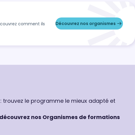
heures sur votre 
pour approfondir
et appliquer les
Découvrez nos organismes
Découvrez comment ils
sur le terrain.
 : trouvez le programme le mieux adapté et
découvrez nos Organismes de formations