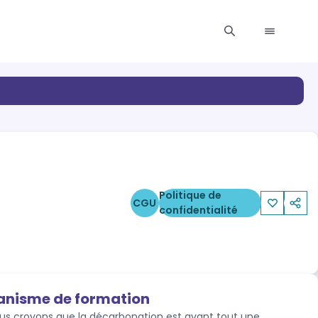
Politique de
CGU
confidentialité
ganisme de formation
us croyons que la décarbonation est avant tout une 