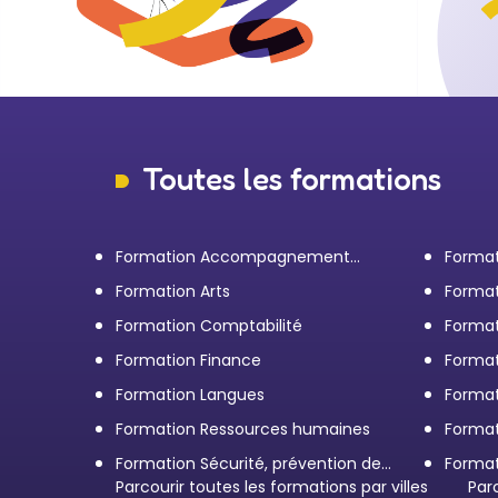
d
Toutes les formations
Formation Accompagnement
Format
personnel et Bilan de
transp
Formation Arts
Format
compétences
Formation Comptabilité
Format
d'entr
Formation Finance
Format
Formation Langues
Forma
Formation Ressources humaines
Format
Formation Sécurité, prévention des
Format
risques et qualité
Parcourir toutes les formations par villes
restau
Par