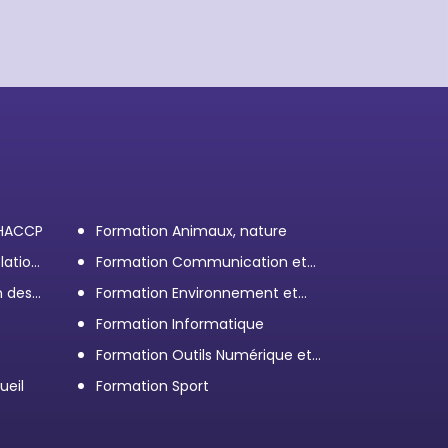
 HACCP
Formation Animaux, nature
lation
Formation Communication et
efficacité personnelle et
n des
Formation Environnement et
professionnelle
démarche RSE
Formation Informatique
Formation Outils Numérique et
e
Bureautique
ueil
Formation Sport