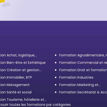
’audit
ion Achat, logistique,
Formation Agroalimentaire,
ort
ion Bien-être et Esthétique
Formation Commercial et re
client
ion Création et gestion
Formation Droit et formatio
eprise
Élus
ion Immobilier, BTP
Formation Industries
tion Management
Formation Marketing et
Communication d'entrepris
ion Santé et social
Formation Secrétariat & Acc
ion Tourisme, hôtellerie et
ration
courir toutes les formations par catégories