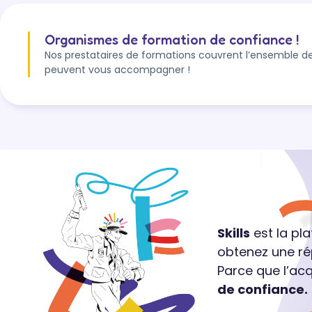
e
p
Organismes de formation de confiance !
l
Nos prestataires de formations couvrent l’ensemble de
l
peuvent vous accompagner !
a
d
ajo
f
f
R
c
à
les 
m
Skills
est la pl
e
obtenez une ré
A
Parce que l’ac
é
de confiance.
a
p