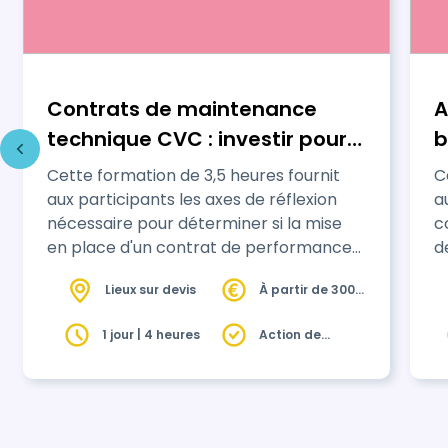
Contrats de maintenance
A
technique CVC : investir pour
b
économiser
1
Cette formation de 3,5 heures fournit
C
aux participants les axes de réflexion
a
nécessaire pour déterminer si la mise
c
en place d'un contrat de performance
d
énergétique est opportune dans leur
d
Lieux sur devis
À partir de 300€
collectivité.
e
HT
r
1 jour | 4 heures
Action de
e
formation
1
r
d
e