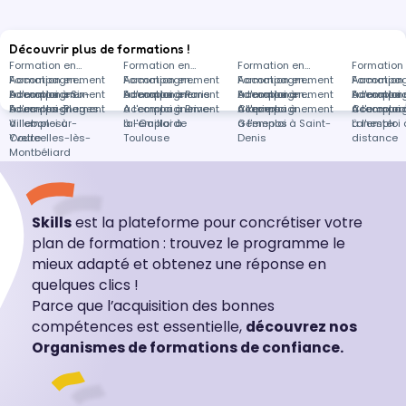
Découvrir plus de formations !
Formation en
Formation en
Formation en
Formation
Accompagnement
Formation en
Accompagnement
Formation en
Accompagnement
Formation en
Accompa
Formation
à l'emploi à Six-
Accompagnement
Formation en
à l'emploi à Paris
Accompagnement
Formation en
à l'emploi à
Accompagnement
Formation en
à l'emploi 
Accompa
Formation
Fours-les-Plages
à l'emploi à
Accompagnement
à l'emploi à Brive-
Accompagnement
Clapiers
à l'emploi à
Accompagnement
Courcour
à l'emploi 
Accompa
Villebon-sur-
à l'emploi à
la-Gaillarde
à l'emploi à
Gémenos
à l'emploi à Saint-
Lanester
à l'emploi 
Yvette
Courcelles-lès-
Toulouse
Denis
distance
Montbéliard
Skills
est la plateforme pour concrétiser votre
plan de formation : trouvez le programme le
mieux adapté et obtenez une réponse en
quelques clics !
Parce que l’acquisition des bonnes
compétences est essentielle,
découvrez nos
Organismes de formations de confiance.