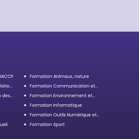
 HACCP
Formation Animaux, nature
lation
Formation Communication et
efficacité personnelle et
n des
Formation Environnement et
professionnelle
démarche RSE
Formation Informatique
Formation Outils Numérique et
e
Bureautique
ueil
Formation Sport