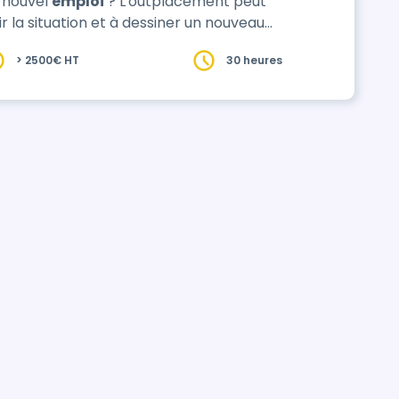
 nouvel
emploi
? L'outplacement peut
ir la situation et à dessiner un nouveau
ction précis prenant en compte les
> 2500€ HT
30 heures