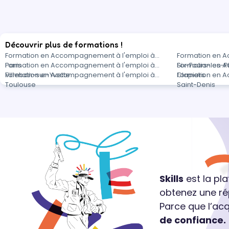
Découvrir plus de formations !
Formation en Accompagnement à l'emploi à
Formation en 
Paris
Formation en Accompagnement à l'emploi à
Six-Fours-les-
Formation en 
Villebon-sur-Yvette
Formation en Accompagnement à l'emploi à
Clapiers
Formation en 
Toulouse
Saint-Denis
Skills
est la pl
obtenez une ré
Parce que l’ac
de confiance.