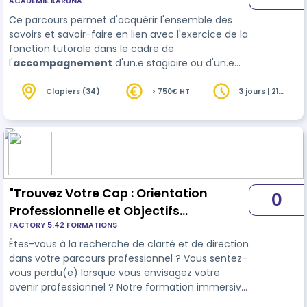
ACADÉMIE KARUNA
Ce parcours permet d'acquérir l'ensemble des
savoirs et savoir-faire en lien avec l'exercice de la
fonction tutorale dans le cadre de
l'
accompagnement
d'un.e stagiaire ou d'un.e
alternant.e. Compétences ciblées: - Maitriser les
techniques pédagogiques - Accompagner un.e
Clapiers (34)
> 750€ HT
3 jours | 21
heures
apprenant.e en situation de travail - Maitriser
l'approche de l'analyse réflexive - Communiquer
de façon pédagogique - T…
"Trouvez Votre Cap : Orientation
0
Professionnelle et Objectifs
FACTORY 5.42 FORMATIONS
Personnels pour un Futur
Êtes-vous à la recherche de clarté et de direction
Épanouissant"
dans votre parcours professionnel ? Vous sentez-
vous perdu(e) lorsque vous envisagez votre
avenir professionnel ? Notre formation immersive
"Trouvez Votre Cap" est spécialement conçue