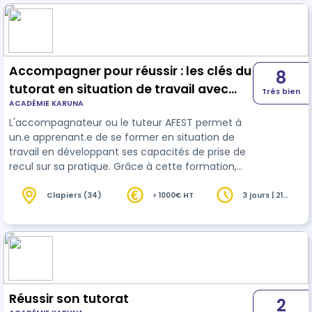
Accompagner pour réussir : les clés du
8
tutorat en situation de travail avec
Très bien
ACADÉMIE KARUNA
l'AFEST
L'accompagnateur ou le tuteur AFEST permet à
un.e apprenant.e de se former en situation de
travail en développant ses capacités de prise de
recul sur sa pratique. Grâce à cette formation,
vous apprendrez à la fois les techniques et
maîtriserez les outils pour accompagner
Clapiers (34)
> 1000€ HT
3 jours | 21
heures
efficacement vos apprenants en situations de
travail.
Réussir son tutorat
2