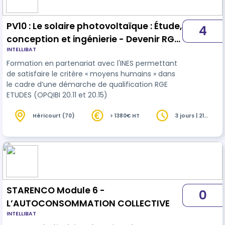
PV10 : Le solaire photovoltaïque : Étude,
4
conception et ingénierie - Devenir RGE
INTELLIBAT
Études
Formation en partenariat avec l'INES permettant
de satisfaire le critère « moyens humains » dans
le cadre d’une démarche de qualification RGE
ETUDES (OPQIBI 20.11 et 20.15)
Héricourt (70)
> 1380€ HT
3 jours | 21
heures
STARENCO Module 6 -
0
L’AUTOCONSOMMATION COLLECTIVE
INTELLIBAT