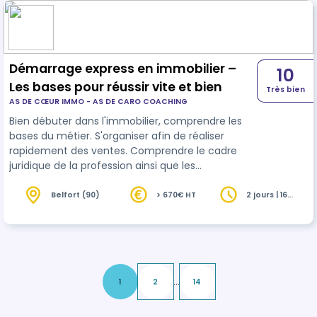
Gagner en efficacité. Formation s'adressant à
toutes personnes travaillant dans l'immobilier
Démarrage express en immobilier –
10
Les bases pour réussir vite et bien
Très bien
AS DE CŒUR IMMO - AS DE CARO COACHING
Bien débuter dans l'immobilier, comprendre les
bases du métier. S'organiser afin de réaliser
rapidement des ventes. Comprendre le cadre
juridique de la profession ainsi que les
responsabilités du négociateur. Formation
s'adressant à toutes personnes travaillant dans
Belfort (90)
> 670€ HT
2 jours | 16
heures
l'immobilier
...
1
2
14