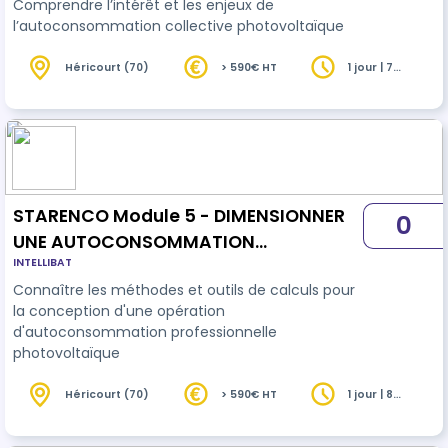
Comprendre l’intérêt et les enjeux de
l’autoconsommation collective photovoltaïque
Héricourt (70)
> 590€ HT
1 jour | 7
heures
STARENCO Module 5 - DIMENSIONNER
0
UNE AUTOCONSOMMATION
INTELLIBAT
PROFESSIONNELLE
Connaître les méthodes et outils de calculs pour
la conception d'une opération
d'autoconsommation professionnelle
photovoltaïque
Héricourt (70)
> 590€ HT
1 jour | 8
heures