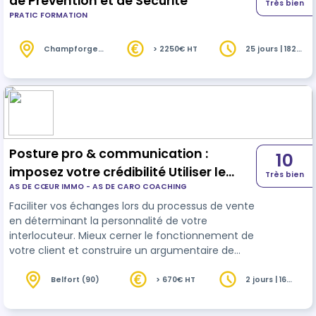
de Prévention et de Sécurité
Très bien
PRATIC FORMATION
Champforgeuil
> 2250€ HT
25 jours | 182
(71)
heures
Posture pro & communication :
10
imposez votre crédibilité Utiliser le
Très bien
AS DE CŒUR IMMO - AS DE CARO COACHING
modèle DISC
Faciliter vos échanges lors du processus de vente
en déterminant la personnalité de votre
interlocuteur. Mieux cerner le fonctionnement de
votre client et construire un argumentaire de
vente individualisé et efficace . Apprendre à
convaincre le client sans agressivité construire
Belfort (90)
> 670€ HT
2 jours | 16
heures
une stratégie pour mieux vendre afin
d'augmenter ses performances commerciales.