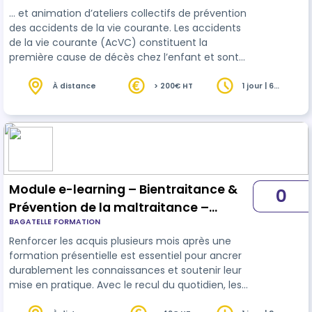
… et animation d’ateliers collectifs de prévention
des accidents de la vie courante. Les accidents
de la vie courante (AcVC) constituent la
première cause de décès chez l’enfant et sont
responsables de millions de recours à des
professionnels de
santé
chaque année. De
À distance
> 200€ HT
1 jour | 6
heures
nombreux accidents peuvent être évités et des
solutions de prévention existent. La nécessité
d’actions en matière de prévention des
accidents de la vie courante est une urgence et
un enjeu majeur de santé publique et de soutien
…
Module e-learning – Bientraitance &
0
Prévention de la maltraitance –
BAGATELLE FORMATION
Ancrage à des connaissances
Renforcer les acquis plusieurs mois après une
formation présentielle est essentiel pour ancrer
durablement les connaissances et soutenir leur
mise en pratique. Avec le recul du quotidien, les
professionnels peuvent revisiter les notions clés,