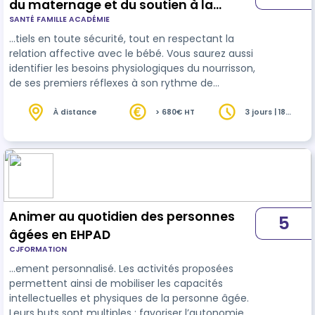
du maternage et du soutien à la
SANTÉ FAMILLE ACADÉMIE
parentalité
…tiels en toute sécurité, tout en respectant la
relation affective avec le bébé. Vous saurez aussi
identifier les besoins physiologiques du nourrisson,
de ses premiers réflexes à son rythme de
sommeil, afin d'apporter des réponses éclairées
et apai
sante
s aux parents. Une place importante
À distance
> 680€ HT
3 jours | 18
heures
est donnée à l’accompagnement de
l’allaitement maternel, tout en abordant avec
respect l’alimentation artificielle. Vous
apprendrez à guider les parents dans ces choix
parfois complexes, en leur offrant des solu…
Animer au quotidien des personnes
5
âgées en EHPAD
CJFORMATION
…ement personnalisé. Les activités proposées
permettent ainsi de mobiliser les capacités
intellectuelles et physiques de la personne âgée.
Leurs buts sont multiples : favoriser l’autonomie,