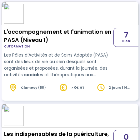
L'accompagnement et l'animation en
7
PASA (Niveau 1)
Bien
CJFORMATION
Les Pôles d’Activités et de Soins Adaptés (PASA)
sont des lieux de vie au sein desquels sont
organisées et proposées, durant la journée, des
activités
social
es et thérapeutiques aux
résidents de l’EHPAD ayant des troubles du
comportement modérés dans le cadre d’une
Clamecy (58)
> 0€ HT
2 jours | 14
heures
thérapie non médicamenteuse. Les activités
proposées ont toujours pour objectif de préserver
l’autonomie et la mémoire de la personne et d…
Les indispensables de la puériculture,
0