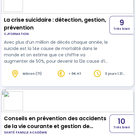
l‘alimentation, à…
La crise suicidaire : détection, gestion,
9
prévention
Très bien
CJFORMATION
Avec plus d’un million de décès chaque année, le
suicide est la 14e cause de mortalité dans le
monde et on estime que ce chiffre va
augmenter de 50%, pour devenir la 12e cause d’ici
2030 (ANFH). Mieux connaître les facteurs
précipitants permet de repérer la crise suicidaire
Mâcon (71)
> 0€ HT
3 jours | 21
heures
et de mieux l’évaluer pour mieux la prévenir. Être
formé au risque suicidaire, c’est être reconnu
comme « sentinelle » au sein de l’établissement.
La formation vise à accompagner le personnel
dans le développement de leurs co…
Conseils en prévention des accidents
10
de la vie courante et gestion de
Très bien
SANTÉ FAMILLE ACADÉMIE
l'urgence