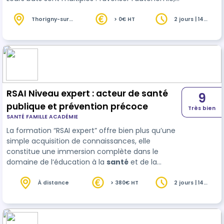
permettre le maintien de l’identité, entretenir le
lien
social
etc. La formation a pour objectif
Thorigny-sur-
> 0€ HT
2 jours | 14
Oreuse (89)
heures
d’acquérir les compétences nécessaires pour
participer au projet d’animation et être capable
d’utiliser les activités d'animation sociale pour
susciter la participation et/ou prévenir l'isolement
de la personne …
RSAI Niveau expert : acteur de santé
9
publique et prévention précoce
Très bien
SANTÉ FAMILLE ACADÉMIE
La formation “RSAI expert” offre bien plus qu’une
simple acquisition de connaissances, elle
constitue une immersion complète dans le
domaine de l‘éducation à la
santé
et de la
promotion du bien-être des tout-petits, en
prenant en compte leurs besoins, leur
À distance
> 380€ HT
2 jours | 14
heures
développement psychomoteur, leurs émotions
et leurs besoins psychosociaux. En fournissant
une compréhension approfondie des enjeux liés à