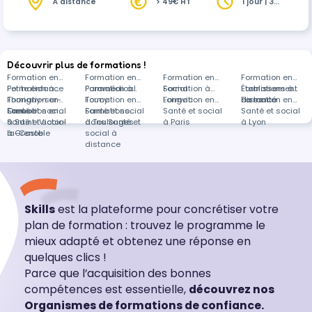
mesurer les évolutions de leurs pratiques et
À distance
> 49€ HT
1 jour | 3
heures
consolider leurs repères. Ce module d’ancrage
permet ainsi de réactiver les apports théoriques,
de réinterroger les situations rencontrées et de
renforcer la posture professionnelle, garantissant
Découvrir plus de formations !
une montée en com…
Formation en
Formation en
Formation en
Formation en
Petite enfance
Formation à
Paramédical
Formation à
Social
Formation à
Établissement
Formations à
Thorigny-sur-
Formation en
Toucy
Formation en
Longvic
Formation en
de santé
distance
Formation en
Oreuse
Santé et social
Formation en
Santé et social
Formations
Santé et social
Santé et social
à Saint-Victor-
Santé et social
à Toulouges
dans Santé et
à Paris
à Lyon
la-Coste
à Grenoble
social à
distance
Skills
est la plateforme pour concrétiser votre
plan de formation : trouvez le programme le
mieux adapté et obtenez une réponse en
quelques clics !
Parce que l’acquisition des bonnes
compétences est essentielle,
découvrez nos
Organismes de formations de confiance.