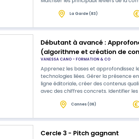
Maîtriser les principaux leviers de la c
La Garde (83)
Débutant à avancé : Approfondissement réseaux sociaux
(algorithme et création de co
VANESSA CANO - FORMATION & CO
Apprenez les bases et approfondissez le
technologies liées. Gérer la présence en 
ligne éditoriale, créer des contenus qual
avec des chiffres concrets. Identifier le
créer du contenu (shooting photo vidéo
Cannes (06)
algorithmes des réseaux sociaux.
Cercle 3 - Pitch gagnant