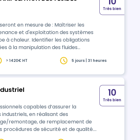
10
Très bien
en mesure de : Maîtriser les
enance et d'exploitation des systèmes
e à chaleur. Identifier les obligations
es à la manipulation des fluides
mportement professionnel dans les règles
> 1420€ HT
5 jours | 31 heures
ctuer des contrôles d'étanchéité,
dustriel
10
Très bien
ssionnels capables d’assurer la
dustriels, en réalisant des
ntage/remontage, de remplacement de
s procédures de sécurité et de qualité.
tégrer un poste de mécanicien de