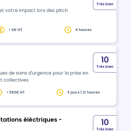
Très bien
t votre impact lors des pitch
> 0€ HT
4 heures
10
Très bien
ques de soins d'urgence pour la prise en
t collectives.
> 360€ HT
3 jours | 21 heures
tations éléctriques -
10
Très bien