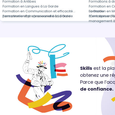
Formation à Antibes
Formations à d
Formation en Langues à La Garde
Formation en Cr
Formation en Communication et efficacité
La Garde
Formation en M
personnelle et professionnelle à La Garde
Formation en Entrepreneuriat à La Garde
d'entreprise à 
Formation en R
management à
Skills
est la pl
obtenez une ré
Parce que l’ac
de confiance.