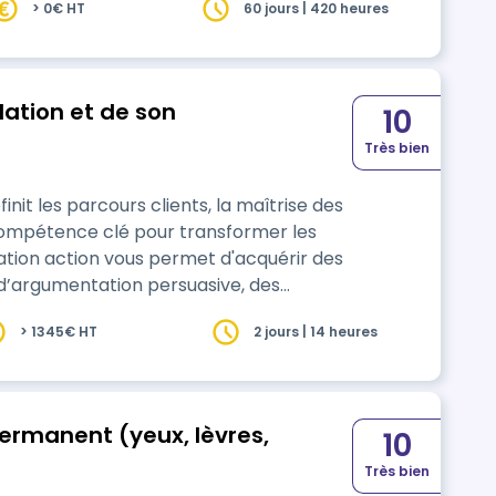
> 0€ HT
60 jours | 420 heures
, les services techniques ou la sous-
ssite des apprenants : 10…
lation et de son
10
Très bien
nit les parcours clients, la maîtrise des
ompétence clé pour transformer les
mation action vous permet d'acquérir des
 d’argumentation persuasive, des
ne relation de confiance dès le premier
> 1345€ HT
2 jours | 14 heures
de prise de contact prospect et de
c…
10
Très bien