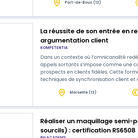
Port-de-Bouc (13)
maintenance, que ce soit dans l’industrie
traitance. 0% d'abandon Taux de réu
La réussite de son entrée en re
argumentation client
KOMPETENTIA
Dans un contexte où l’omnicanalité redéfi
appels sortants s’impose comme une c
prospects en clients fidèles. Cette for
techniques de synchronisation client et
techniques essentielles pour instaurer u
Marseille (13)
échange. En développant vos capacités 
synchronisation client, vous allez renfor
Réaliser un maquillage semi-permanent (yeux, lèvres,
sourcils) : certification RS6508
BH ACADEMY