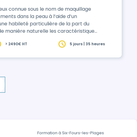
eux connue sous le nom de maquillage
ments dans la peau à l’aide d’un
 habileté particulière de la part du
de manière naturelle les caractéristiques
ls et l’eye-liner, pour une durée allant
> 2490€ HT
5 jours | 35 heures
ution efficace pour corriger des sourcils
Formation à Six-Fours-les-Plages