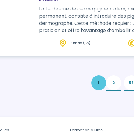
La technique de dermopigmentation, mi
permanent, consiste à introduire des pig
dermographe. Cette méthode requiert une
praticien et offre l’avantage d’embellir 
du visage telles que les lèvres, les sourci
Sénas (13)
généralement de 2 à 3 ans. C’est une sol
inexistants, des lèvres trop …
...
1
2
55
olles
Formation à Nice