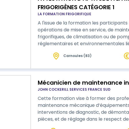
FRIGORIGÈNES CATÉGORIE 1
LA FORMATION FRIGORIFIQUE
A l'issue de la formation les participants seront 
opérations de mise en service, de maint
frigorifiques, de climatisation ou de pomp
réglementaires et environnementales lié
frigorigènes (famille 1). Adopter un co
Carnoules (83)
de bonnes pratiques et de sécurité. Effe
manipuler les fluides frigorigènes, …
Mécanicien de maintenance in
JOHN COCKERILL SERVICES FRANCE SUD
Cette formation vise à former des profe
maintenance mécanique d’équipements in
interventions de diagnostic, de démo
pièces, et de réglage dans le respect de
Elle s’adresse à un public souhaitant in