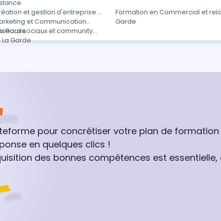
istance
éation et gestion d'entreprise à
Formation en Commercial et relat
arketing et Communication
Garde
La Garde
éseaux sociaux et community
 La Garde
ateforme pour concrétiser votre plan de formation
ponse en quelques clics !
quisition des bonnes compétences est essentielle,