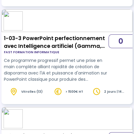
1-03-3 PowerPoint perfectionnement
0
avec Intelligence artificiel (Gamma,
FAST FORMATION INFORMATIQUE
Luvvoice et AudioConvert )– 2 jours-
Ce programme progressif permet une prise en
ICDL -v2
main complète alliant rapidité de création de
diaporama avec l'IA et puissance d'animation sur
PowerPoint classique pour produire des
diaporamas dynamiques et professionnels.
Vitrolles (13)
> 1500€ HT
2 jours | 14
heures