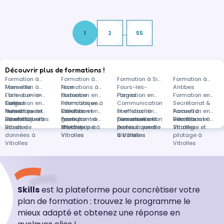
...
1
2
55
Découvrir plus de formations !
Formation à
Formation à
Formation à Six-
Formation à
Marseille
Formation à
Nice
Formations à
Fours-les-
Antibes
L'Isle-sur-la-
Formation en
distance
Formation en
Plages
Formation en
Formation en
Sorgue
Outils
Formation en
Informatique à
Formation en
Communication
Secrétariat &
Numérique et
Industries à
Formation en
Vitrolles
Création et
Formation en
et efficacité
Formation en
Accueil à
Formation en
Bureautique à
Vitrolles
Excel à Vitrolles
Formation en
gestion
Powerpoint à
Formation en
personnelle et
Communication
Formation en
Vitrolles
Secrétariat à
Formation en
Vitrolles
Bases de
d'entreprise à
Vitrolles
Photoshop à
professionnelle
professionnelle
Bureautique à
Vitrolles
Stratégie et
données à
Vitrolles
Vitrolles
à Vitrolles
à Vitrolles
Vitrolles
pilotage à
Vitrolles
Vitrolles
Skills
est la plateforme pour concrétiser votre
plan de formation : trouvez le programme le
mieux adapté et obtenez une réponse en