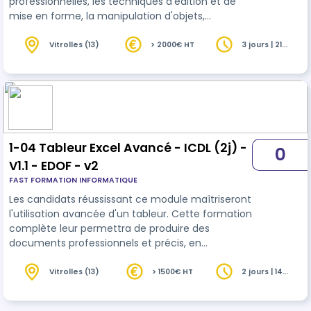
professionnelles, les techniques d'édition et de
mise en forme, la manipulation d'objets,
l'organisation structurée, les fonctionnalités
dynamiques et l'impression adaptée.
Vitrolles (13)
> 2000€ HT
3 jours | 21
heures
1-04 Tableur Excel Avancé - ICDL (2j) -
0
V1.1 - EDOF - v2
FAST FORMATION INFORMATIQUE
Les candidats réussissant ce module maîtriseront
l'utilisation avancée d'un tableur. Cette formation
complète leur permettra de produire des
documents professionnels et précis, en
exploitant pleinement les fonctionnalités du
tableur.
Vitrolles (13)
> 1500€ HT
2 jours | 14
heures