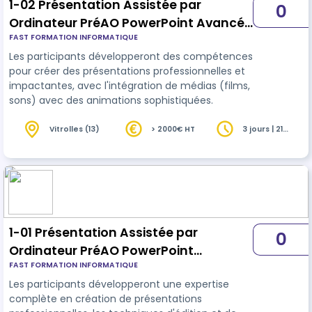
1-02 Présentation Assistée par
0
Ordinateur PréAO PowerPoint Avancé-
FAST FORMATION INFORMATIQUE
ICDL (3j) - v1.1 - EDOF v2
Les participants développeront des compétences
pour créer des présentations professionnelles et
impactantes, avec l'intégration de médias (films,
sons) avec des animations sophistiquées.
Vitrolles (13)
> 2000€ HT
3 jours | 21
heures
1-01 Présentation Assistée par
0
Ordinateur PréAO PowerPoint
FAST FORMATION INFORMATIQUE
Standard - ICDL (3j) - v6.1 - v2
Les participants développeront une expertise
complète en création de présentations