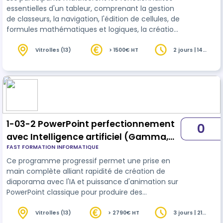
essentielles d'un tableur, comprenant la gestion
de classeurs, la navigation, l'édition de cellules, de
formules mathématiques et logiques, la création
de graphiques, et la préparation à l'impression.
Vitrolles (13)
> 1500€ HT
2 jours | 14
heures
1-03-2 PowerPoint perfectionnement
0
avec Intelligence artificiel (Gamma,
FAST FORMATION INFORMATIQUE
Luvvoice et AudioConvert )– ICDL (3j) -
Ce programme progressif permet une prise en
v2
main complète alliant rapidité de création de
diaporama avec l'IA et puissance d'animation sur
PowerPoint classique pour produire des
diaporamas dynamiques et professionnels.
Vitrolles (13)
> 2790€ HT
3 jours | 21
heures