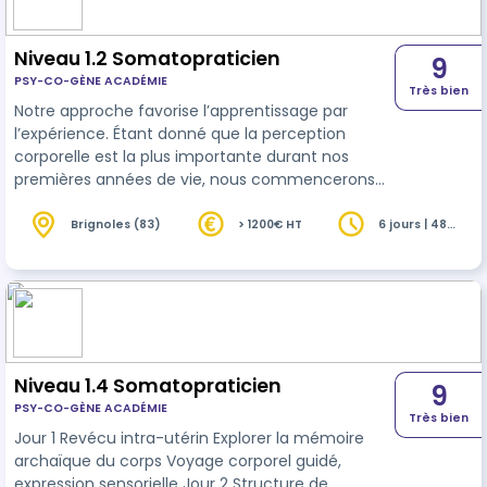
Niveau 1.2 Somatopraticien
9
PSY-CO-GÈNE ACADÉMIE
Très bien
Notre approche favorise l’apprentissage par
l’expérience. Étant donné que la perception
corporelle est la plus importante durant nos
premières années de vie, nous commencerons
nos formations par le toucher afin de
commencer l’harmonisation corps/ cœur
Brignoles (83)
> 1200€ HT
6 jours | 48
heures
(émotions)/ conscience (psyché). Plus nous
progresserons dans l’apprentissage des
techniques et de l’expérience, plus nous
avancerons dans le domaine du psycho
émotionnel. Ainsi, la méthode enseignée est une
synthèse originale qui intègre les élémen…
Niveau 1.4 Somatopraticien
9
PSY-CO-GÈNE ACADÉMIE
Très bien
Jour 1 Revécu intra-utérin Explorer la mémoire
archaïque du corps Voyage corporel guidé,
expression sensorielle Jour 2 Structure de