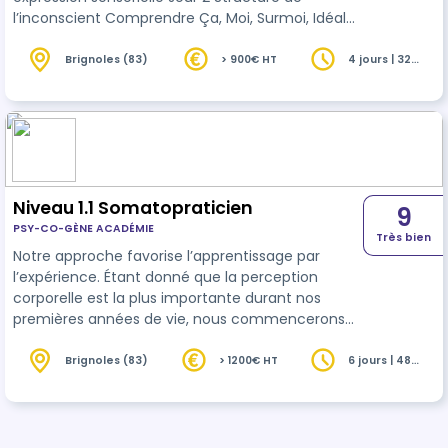
l’inconscient Comprendre Ça, Moi, Surmoi, Idéal
du Moi Théorie et mise en mouvement
psychocorporelle Jour 3 Expression émotionnelle
Brignoles (83)
> 900€ HT
4 jours | 32
heures
Libérer les tensions et émotions figées Bioénergie,
respiration, créativité Jour 4 Intégration et
présence Incarner la posture de thérapeute
vivant Rituel, ancrage, partage
Niveau 1.1 Somatopraticien
9
PSY-CO-GÈNE ACADÉMIE
Très bien
Notre approche favorise l’apprentissage par
l’expérience. Étant donné que la perception
corporelle est la plus importante durant nos
premières années de vie, nous commencerons
nos formations par le toucher afin de
commencer l’harmonisation corps/ cœur
Brignoles (83)
> 1200€ HT
6 jours | 48
heures
(émotions)/ conscience (psyché). Plus nous
progresserons dans l’apprentissage des
techniques et de l’expérience, plus nous
avancerons dans le domaine du psycho