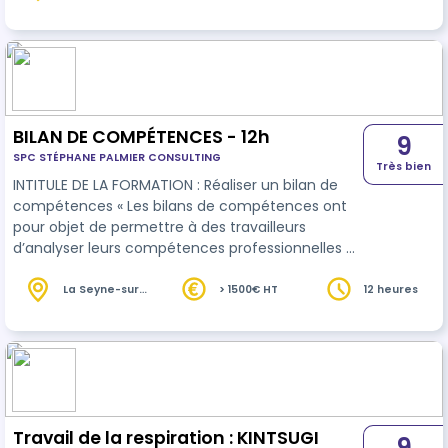
(83)
heures
manipulation des fluides frigorigènes (famille 1).
Adopter un comportement professionnel dans
les règles de bonnes pratiques et de sécurité.
Effectuer des contrôles d'étanchéité, manipuler
les fluides frigorigènes, …
BILAN DE COMPÉTENCES - 12h
9
SPC STÉPHANE PALMIER CONSULTING
Très bien
INTITULE DE LA FORMATION : Réaliser un bilan de
compétences « Les bilans de compétences ont
pour objet de permettre à des travailleurs
d’analyser leurs compétences professionnelles et
personnelles ainsi que leurs aptitudes et leurs
motivations afin de définir un projet professionnel
La Seyne-sur-
> 1500€ HT
12 heures
Mer (83)
et, le cas échéant, un projet de formation. »
Article L6313-4 Code du travail CONTEXTE DE LA
DEMANDE : Le bilan de compétences est une
démarche personnelle et volontaire réalisée dans
le cadre d'un projet à visée pro…
Travail de la respiration : KINTSUGI
9