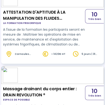
ATTESTATION D'APTITUDE À LA
10
MANIPULATION DES FLUIDES
Très bien
LA FORMATION FRIGORIFIQUE
FRIGORIGÈNES CATÉGORIE 1
A l'issue de la formation les participants seront en
mesure de : Maîtriser les opérations de mise en
service, de maintenance et d'exploitation des
systèmes frigorifiques, de climatisation ou de
pompe à chaleur. Identifier les obligations
réglementaires et environnementales liées à la
Carnoules
> 1420€ HT
5 jours | 31
(83)
heures
manipulation des fluides frigorigènes (famille 1).
Adopter un comportement professionnel dans
les règles de bonnes pratiques et de sécurité.
Effectuer des contrôles d'étanchéité, manipuler
les fluides frigorigènes, …
Massage drainant du corps entier :
10
DRAIN REVOLUTION ®
Très bien
ESPACE DE POSSIBLE