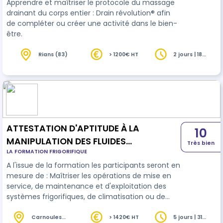
Apprendre et maîtriser le protocole du massage
drainant du corps entier : Drain révolution® afin
de compléter ou créer une activité dans le bien-
être.
Rians (83)
> 1200€ HT
2 jours | 18
heures
ATTESTATION D'APTITUDE À LA
10
MANIPULATION DES FLUIDES
Très bien
LA FORMATION FRIGORIFIQUE
FRIGORIGÈNES - CATÉGORIE I
A l'issue de la formation les participants seront en
mesure de : Maîtriser les opérations de mise en
service, de maintenance et d'exploitation des
systèmes frigorifiques, de climatisation ou de
pompe à chaleur. Identifier les obligations
réglementaires et environnementales liées à la
Carnoules
> 1420€ HT
5 jours | 31