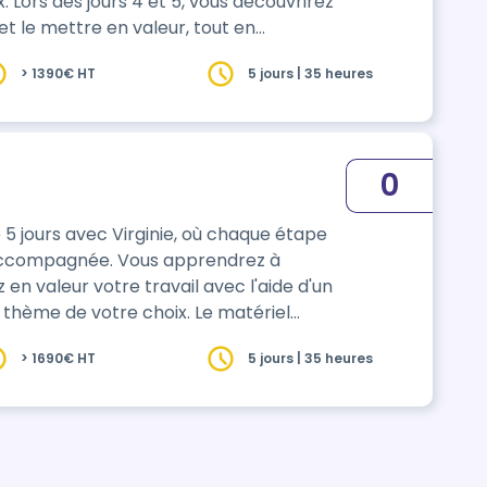
rez
 et le mettre en valeur, tout en
oto pour obtenir des résultats
> 1390€ HT
5 jours | 35 heures
re boutiqu…
0
pe
Vous apprendrez à
en valeur votre travail avec l'aide d'un
de votre choix. Le matériel
inceaux et ustensiles en acier,
> 1690€ HT
5 jours | 35 heures
. Pour obtenir un certificat de réussite,