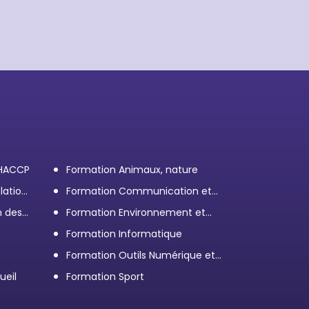
 HACCP
Formation Animaux, nature
lation
Formation Communication et
efficacité personnelle et
n des
Formation Environnement et
professionnelle
démarche RSE
Formation Informatique
Formation Outils Numérique et
e
Bureautique
ueil
Formation Sport