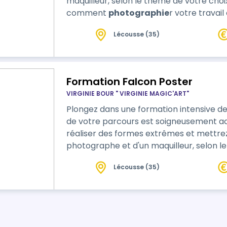
maquilleur, selon le thème de votre choix. Lors des jours 4 et 5, vous découvri
comment
photographie
r votre travail
apprenant à effectuer des retouches ph
Lécousse (35)
optimaux. Le matériel nécessaire est inclus, à l'exception des pinceaux et
ustensiles en acier, disponibles dans not
Formation Falcon Poster
VIRGINIE BOUR " VIRGINIE MAGIC'ART"
Plongez dans une formation intensive de 5 jours avec Virginie, où chaque éta
de votre parcours est soigneusement accompagnée. 
réaliser des formes extrêmes et mettrez 
photographe et d'un maquilleur, selon le thème 
nécessaire est inclus, à l'exception des p
Lécousse (35)
disponibles dans notre boutique sur place
vous devrez valider vos acquis; sinon…