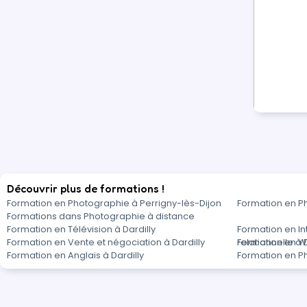
Découvrir plus de formations !
Formation en Photographie à Perrigny-lès-Dijon
Formation en P
Formations dans Photographie à distance
Formation en Télévision à Dardilly
Formation en In
Formation en Vente et négociation à Dardilly
relationnelle à 
Formation en Wo
Formation en Anglais à Dardilly
Formation en Ph