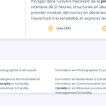
Plongez dans l'univers fascinant de la
ph
intensive de 21 heures, structurée en de
premier module, découvrez en détail les 
l'ouverture à la sensibilité, et explorez l
Lyon (69)
hotographie à Lécousse
Formation en Photographie à Ly
telligence émotionnelle et
Formation en Multimédia à Dardil
Dardilly
rdpress à Dardilly
Formation en Communication pro
otoshop à Dardilly
Dardilly
Formation en Réseaux sociaux e
management à Dardilly