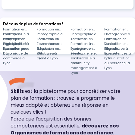
heures
Découvrir plus de formations !
Formation en
Formation en
Formation en
Formation en
Photographie à
Formations
Photographie à
Photographie à
Photographie à
Perrigny-lès-
dans
Formation en
Lécousse
Formation en
Toulouse
Formation en
Dardilly
Formation en
Dijon
Photographie à
Logiciels RH à
Formation en
Environnement
Formation en
Formation à
Formation en
Vente et
Formation en
distance
Lyon
Autres langues
Formation en
à Lyon
Gestion
Formation en
Lyon
Intelligence
Formation en
négociation à
Bilan de
Formation en
à Lyon
Dynamique de
d'équipes à
Relationnel
émotionnelle et
Réseaux
Lyon
compétences à
Paie et
commerce à
Lyon
client à Lyon
relationnelle à
sociaux et
Lyon
administration
Lyon
Lyon
community
du personnel à
management à
Lyon
Lyon
Skills
est la plateforme pour concrétiser votre
plan de formation : trouvez le programme le
mieux adapté et obtenez une réponse en
quelques clics !
Parce que l’acquisition des bonnes
compétences est essentielle,
découvrez nos
Organismes de formations de confiance.