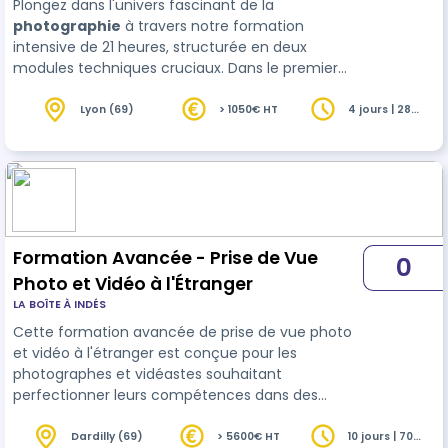
Plongez dans l'univers fascinant de la
photographie
à travers notre formation
intensive de 21 heures, structurée en deux
modules techniques cruciaux. Dans le premier
module, découvrez en détail les paramètres clés
de l'exposition, de l'ouverture à la sensibilité, et
Lyon (69)
> 1050€ HT
4 jours | 28
heures
explorez leur interaction po…
Formation Avancée - Prise de Vue
0
Photo et Vidéo à l'Étranger
LA BOÎTE À INDÉS
Cette formation avancée de prise de vue photo
et vidéo à l'étranger est conçue pour les
photographes et vidéastes souhaitant
perfectionner leurs compétences dans des
environnements internationaux diversifiés.
Dardilly (69)
> 5600€ HT
10 jours | 70