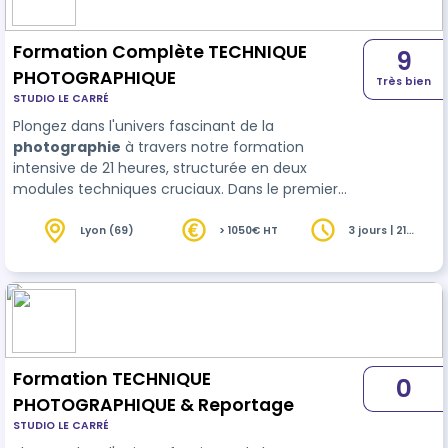
Formation Complète TECHNIQUE
9
PHOTOGRAPHIQUE
Très bien
STUDIO LE CARRÉ
Plongez dans l'univers fascinant de la
photographie
à travers notre formation
intensive de 21 heures, structurée en deux
modules techniques cruciaux. Dans le premier
module, découvrez en détail les paramètres clés
de l'exposition, de l'ouverture à la sensibilité, et
Lyon (69)
> 1050€ HT
3 jours | 21
heures
explorez leur interaction po…
Formation TECHNIQUE
0
PHOTOGRAPHIQUE & Reportage
STUDIO LE CARRÉ