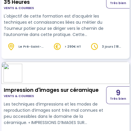
35 Heures
Très bien
VENTS & COURBES
L'objectif de cette formation est d’acquérir les
techniques et connaissances liées au métier du
Tourneur potier pour se diriger vers le chemin de
l’autonomie dans cette pratique. Cette
formation propose une progression évolutive
dans l’apprentissage et l’acquisition des
Le Pré-Saint-
> 290€ HT
3 jours | 18
Gervais (93)
heures
compétences techniques en s’exerçant sur la
répétition du geste.
Impression d'images sur céramique
9
VENTS & COURBES
Très bien
Les techniques d’impressions et les modes de
reproduction d’images sont très mal connues et
peu accessibles dans le domaine de la
céramique. « IMPRESSIONS D’IMAGES SUR
CÉRAMIQUE » Le but est de développer sa