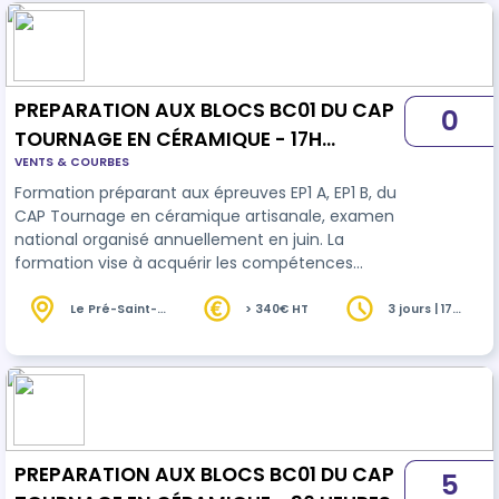
PREPARATION AUX BLOCS BC01 DU CAP
0
TOURNAGE EN CÉRAMIQUE - 17H
VENTS & COURBES
MODELAGE _ EMAILLAGE
Formation préparant aux épreuves EP1 A, EP1 B, du
CAP Tournage en céramique artisanale, examen
national organisé annuellement en juin. La
formation vise à acquérir les compétences
visées des blocs de compétences BC01 -
Communication esthétique et technologie du
Le Pré-Saint-
> 340€ HT
3 jours | 17
Gervais (93)
heures
CAP Tournage en céramique - Faconnage: 1
week-end de 14H pour apprendre les techniques
de façonnage: pincé, colombin, plaque.
Réalisation d'un projet personnel décoratif
utilitaire ou artistique accompagnée par votre
professeure . -…
PREPARATION AUX BLOCS BC01 DU CAP
5