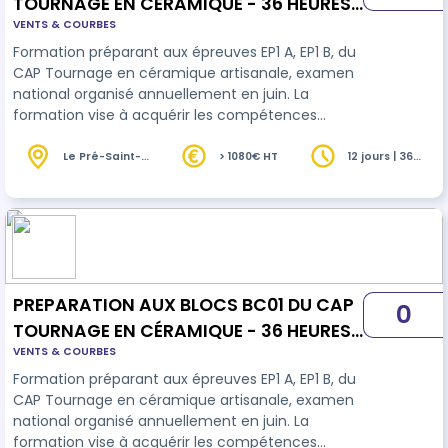
TOURNAGE EN CÉRAMIQUE - 36 HEURES
VENTS & COURBES
DE MODELAGE
Formation préparant aux épreuves EP1 A, EP1 B, du
CAP Tournage en céramique artisanale, examen
national organisé annuellement en juin. La
formation vise à acquérir les compétences
visées des blocs de compétences BC01 -
Communication esthétique et technologie du
Le Pré-Saint-
> 1080€ HT
12 jours | 36
Gervais (93)
heures
CAP Tournage en céramique
PREPARATION AUX BLOCS BC01 DU CAP
0
TOURNAGE EN CÉRAMIQUE - 36 HEURES
VENTS & COURBES
DE TOURNAGE
Formation préparant aux épreuves EP1 A, EP1 B, du
CAP Tournage en céramique artisanale, examen
national organisé annuellement en juin. La
formation vise à acquérir les compétences