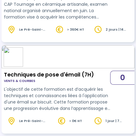
CAP Tournage en céramique artisanale, examen
national organisé annuellement en juin. La
formation vise à acquérir les compétences
visées des blocs de compétences BC01 -
Communication esthétique et technologie du
Le Pré-Saint-
> 360€ HT
2 jours | 14
Gervais (93)
heures
CAP Tournage en céramique Les techniques
d’impressions et les modes de reproduction
d’images sont très mal connues et peu
accessibles dans le domaine de la céramique. «
IMPRESSIONS D’IMAGES SUR CÉRAMIQUE » Le but est
de développer sa…
Techniques de pose d'émail (7H)
0
VENTS & COURBES
L'objectif de cette formation est d’acquérir les
techniques et connaissances liées à l'application
d'une émail sur biscuit. Cette formation propose
une progression évolutive dans l’apprentissage et
l’acquisition des compétences techniques.
Le Pré-Saint-
> 0€ HT
1 jour | 7
Gervais (93)
heures