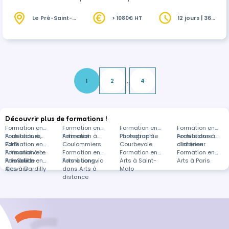
visées des blocs de compétences BC01 du CAP
Tournage en céramique
Le Pré-Saint-
> 1080€ HT
12 jours | 36
Gervais (93)
heures
...
1
2
4
Découvrir plus de formations !
Formation en
Formation en
Formation en
Formation en
Architecture,
Formation à
Artisanat
Formation à
Photographie
Formation à
Architecture
Formations à
CAD
Paris
Formation en
Coulommiers
Courbevoie
d'intérieur
distance
Artisanat à Le
Formation en
Formation en
Formation en
Formation en
Pré-Saint-
Arts à Lille
Formation en
Arts à Longvic
Formations
Arts à Saint-
Arts à Paris
Gervais
Arts à Dardilly
dans Arts à
Malo
distance