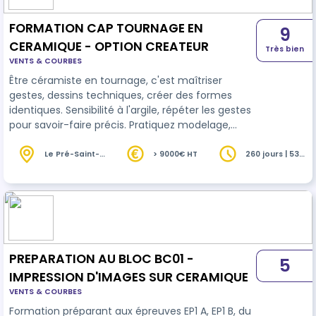
FORMATION CAP TOURNAGE EN
9
CERAMIQUE - OPTION CREATEUR
Très bien
VENTS & COURBES
Être céramiste en tournage, c'est maîtriser
gestes, dessins techniques, créer des formes
identiques. Sensibilité à l'argile, répéter les gestes
pour savoir-faire précis. Pratiquez modelage,
émaillage, décoration, gravure pour enrichir votre
créativité.
Le Pré-Saint-
> 9000€ HT
260 jours | 536
Gervais (93)
heures
PREPARATION AU BLOC BC01 -
5
IMPRESSION D'IMAGES SUR CERAMIQUE
VENTS & COURBES
Formation préparant aux épreuves EP1 A, EP1 B, du