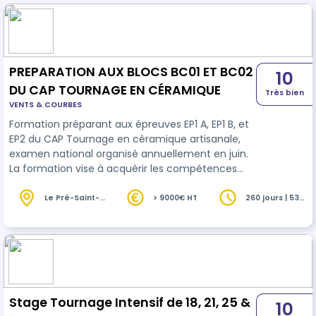
PREPARATION AUX BLOCS BC01 ET BC02
10
DU CAP TOURNAGE EN CÉRAMIQUE
Très bien
VENTS & COURBES
Formation préparant aux épreuves EP1 A, EP1 B, et
EP2 du CAP Tournage en céramique artisanale,
examen national organisé annuellement en juin.
La formation vise à acquérir les compétences
visées des blocs de compétences BC01 -
Communication esthétique et technologie et
Le Pré-Saint-
> 9000€ HT
260 jours | 536
Gervais (93)
heures
BC02 - Mise en œuvre et réalisation du CAP
Tournage en céramique
Stage Tournage Intensif de 18, 21, 25 &
10