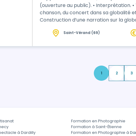
(ouverture au public). • Interprétation. • Travail sur la dynamique (au sein d'une
chanson, du concert dans sa globalité et
Construction d’une narration sur la global
chansons). • La compréhension des chansons (mise en phase de l'émotion avec
Saint-Vérand (69)
ce que dit la chanson), adéquation entre le texte 
construc…
1
2
3
tisanat
Formation en Photographie
necy
Formation à Saint-Étienne
ectacle à Dardilly
Formation en Photographie à Dar