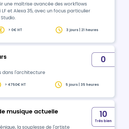
nir une maîtrise avancée des workflows
 LF et Alexa 35, avec un focus particulier
Studio.
> 0€ HT
3 jours | 21 heures
urs
0
dans l'architecture
> 4750€ HT
5 jours | 35 heures
de musique actuelle
10
Très bien
énique, la souplesse de l'artiste