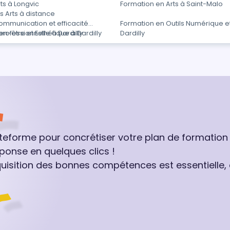
ts à Longvic
Formation en Arts à Saint-Malo
 Arts à distance
ommunication et efficacité
Formation en Outils Numérique e
professionnelle à Dardilly
en-être et Esthétique à Dardilly
Dardilly
ateforme pour concrétiser votre plan de formation
ponse en quelques clics !
quisition des bonnes compétences est essentielle,