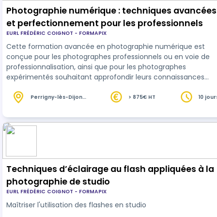
Photographie numérique : techniques avancées
et perfectionnement pour les professionnels
EURL FRÉDÉRIC COIGNOT - FORMAPIX
Cette formation avancée en photographie numérique est
conçue pour les photographes professionnels ou en voie de
professionnalisation, ainsi que pour les photographes
expérimentés souhaitant approfondir leurs connaissances
techniques. Les participants apprendront à maîtriser les
phénomènes physiques et numériques affectant la qualité
Perrigny-lès-Dijon
> 875€ HT
10 jou
(21)
d'image, à optimiser les réglages de prise de vue, à exploiter
efficacement les outils de traitement et de développement,
et à corriger les défauts complexes. La form…
Techniques d’éclairage au flash appliquées à la
photographie de studio
EURL FRÉDÉRIC COIGNOT - FORMAPIX
Maîtriser l'utilisation des flashes en studio