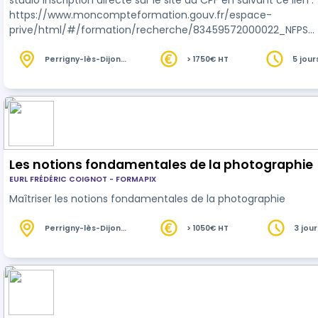
studio Inscription directe sur le site du CPF en suivant ce lien :
https://www.moncompteformation.gouv.fr/espace-
prive/html/#/formation/recherche/83459572000022_NFPST
BP/83459572000022_NFPST-BP
Perrigny-lès-Dijon
> 1750€ HT
5 jour
(21)
Les notions fondamentales de la photographie
EURL FRÉDÉRIC COIGNOT - FORMAPIX
Maîtriser les notions fondamentales de la photographie
Perrigny-lès-Dijon
> 1050€ HT
3 jour
(21)