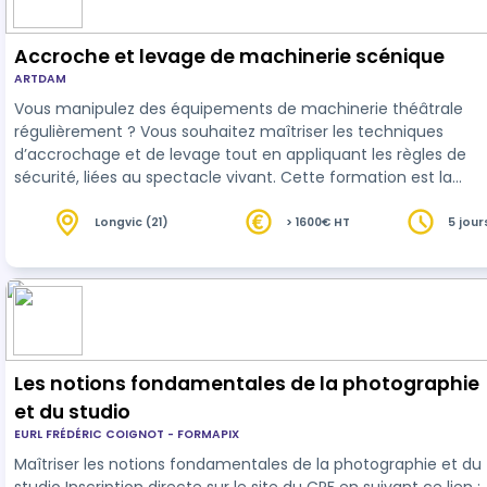
Accroche et levage de machinerie scénique
ARTDAM
Vous manipulez des équipements de machinerie théâtrale
régulièrement ? Vous souhaitez maîtriser les techniques
d’accrochage et de levage tout en appliquant les règles de
sécurité, liées au spectacle vivant. Cette formation est la
préparation à l’autorisation de conduite de ces équipements
(machinerie manuelle, contrebalancée, motorisée).
Longvic (21)
> 1600€ HT
5 jour
Les notions fondamentales de la photographie
et du studio
EURL FRÉDÉRIC COIGNOT - FORMAPIX
Maîtriser les notions fondamentales de la photographie et du