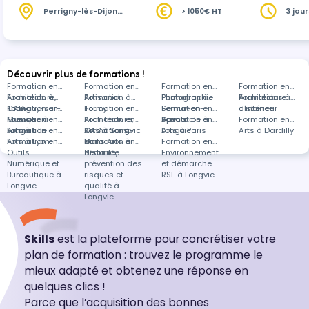
Perrigny-lès-Dijon
> 1050€ HT
3 jour
(21)
Découvrir plus de formations !
Formation en
Formation en
Formation en
Formation en
Architecture,
Formation à
Artisanat
Formation à
Photographie
Formation à
Architecture
Formations à
CAD
Thorigny-sur-
Formation en
Toucy
Formation en
Semur-en-
Formation en
d'intérieur
distance
Oreuse
Musique à
Formation en
Architecture,
Formation en
Auxois
Spectacle à
Formation en
Formation en
Longvic
Arts à Lille
Formation en
CAD à Longvic
Arts à Saint-
Formations
Longvic
Arts à Paris
Arts à Dardilly
Arts à Lyon
Formation en
Malo
dans Arts à
Formation en
Formation en
Outils
distance
Sécurité,
Environnement
Numérique et
prévention des
et démarche
Bureautique à
risques et
RSE à Longvic
Longvic
qualité à
Longvic
Skills
est la plateforme pour concrétiser votre
plan de formation : trouvez le programme le
mieux adapté et obtenez une réponse en
quelques clics !
Parce que l’acquisition des bonnes