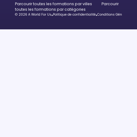
Parcourir toutes les formations par villes
Parcourir
toutes les formations par catégories
© 2026 A World For Us
•
Politique de confidentialité
•
Conditions Générales d’U