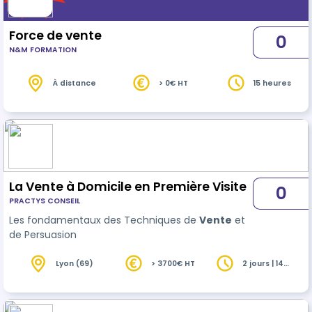
Force de vente
0
N&M FORMATION
À distance
> 0€ HT
15 heures
La Vente à Domicile en Première Visite
0
PRACTYS CONSEIL
Les fondamentaux des Techniques de
Vente
et
de Persuasion
Lyon (69)
> 3700€ HT
2 jours | 14
heures