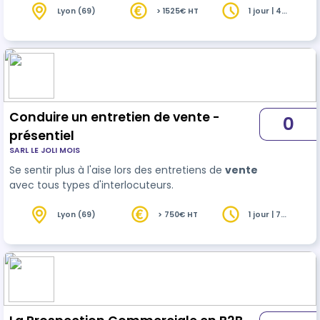
efficace.
Lyon (69)
> 1525€ HT
1 jour | 4
heures
Conduire un entretien de vente -
0
présentiel
SARL LE JOLI MOIS
Se sentir plus à l'aise lors des entretiens de
vente
avec tous types d'interlocuteurs.
Lyon (69)
> 750€ HT
1 jour | 7
heures