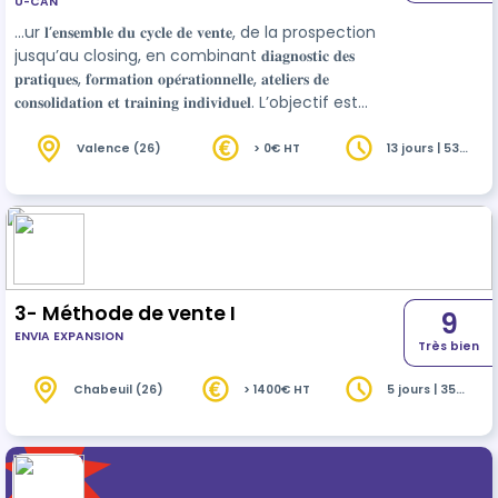
U-CAN
transformer et sécuriser la
…ur 𝐥’𝐞𝐧𝐬𝐞𝐦𝐛𝐥𝐞 𝐝𝐮 𝐜𝐲𝐜𝐥𝐞 𝐝𝐞 𝐯𝐞𝐧𝐭𝐞, de la prospection
performance commerciale
jusqu’au closing, en combinant 𝐝𝐢𝐚𝐠𝐧𝐨𝐬𝐭𝐢𝐜 𝐝𝐞𝐬
𝐩𝐫𝐚𝐭𝐢𝐪𝐮𝐞𝐬, 𝐟𝐨𝐫𝐦𝐚𝐭𝐢𝐨𝐧 𝐨𝐩𝐞́𝐫𝐚𝐭𝐢𝐨𝐧𝐧𝐞𝐥𝐥𝐞, 𝐚𝐭𝐞𝐥𝐢𝐞𝐫𝐬 𝐝𝐞
𝐜𝐨𝐧𝐬𝐨𝐥𝐢𝐝𝐚𝐭𝐢𝐨𝐧 𝐞𝐭 𝐭𝐫𝐚𝐢𝐧𝐢𝐧𝐠 𝐢𝐧𝐝𝐢𝐯𝐢𝐝𝐮𝐞𝐥. L’objectif est
double : - sécuriser chaque étape du cycle de
vente
, - permettre, à effort commercial
Valence (26)
> 0€ HT
13 jours | 53
heures
équivalent, de 𝐭𝐫𝐚𝐧𝐬𝐟𝐨𝐫𝐦𝐞𝐫 𝐝𝐚𝐯𝐚𝐧𝐭𝐚𝐠𝐞 𝐝’𝐨𝐩𝐩𝐨𝐫𝐭𝐮𝐧𝐢𝐭𝐞́𝐬.
Une attention particulière est portée aux
prospects et clients peu sollicités, dont la
réactivation constitue un levier de performance
souvent sous-exploité. …
3- Méthode de vente I
9
ENVIA EXPANSION
Très bien
Chabeuil (26)
> 1400€ HT
5 jours | 35
heures