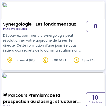
Synergologie - Les fondamentaux
0
PRACTYS CONSEIL
Découvrez comment la synergologie peut
révolutionner votre approche de la
vente
directe. Cette formation d'une journée vous
initiera aux secrets de la communication non
verbale, vous apprenant à décrypter les signes et
les expressions de vos clients. Grâce à des
Limonest (69)
> 2300€ HT
1 jour | 7
heures
exercices pratiques, des jeux de rôle et des
analyses de cas co…
🌟 Parcours Premium: De la
10
prospection au closing : structurer,
Très bien