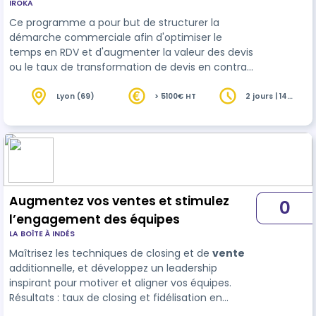
IROKA
Ce programme a pour but de structurer la
démarche commerciale afin d'optimiser le
temps en RDV et d'augmenter la valeur des devis
ou le taux de transformation de devis en contrat.
L'ensemble du programme porte l'accent sur les
réflexes de questionnement afin de pouvoir
Lyon (69)
> 5100€ HT
2 jours | 14
heures
mieux comprendre les besoins de l'interlocuteur
et détecter les leviers pour argumenter en
confiance sur une offre et un positionnement
tarifaire.
Augmentez vos ventes et stimulez
0
l’engagement des équipes
LA BOÎTE À INDÉS
Maîtrisez les techniques de closing et de
vente
additionnelle, et développez un leadership
inspirant pour motiver et aligner vos équipes.
Résultats : taux de closing et fidélisation en
hausse, équipes engagées et management