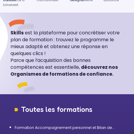
Vannes
commerce à
Cormontreuil
Sévigné
La Madeleine
distance
Limonest
Skills
est la plateforme pour concrétiser votre
plan de formation : trouvez le programme le
mieux adapté et obtenez une réponse en
quelques clics !
Parce que l’acquisition des bonnes
compétences est essentielle,
découvrez nos
Organismes de formations de confiance.
Toutes les formations
Formation Accompagnement personnel et Bilan de
compétences