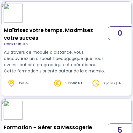
Maîtrisez votre temps, Maximisez
0
votre succès
LESPRATIQUES
Au travers ce module à distance, vous
découvrirez un dispositif pédagogique que nous
avons souhaité pragmatique et opérationnel.
Cette formation s’oriente autour de la dimension
organisationnelle de la
gestion du temps
afin
d'être efficace. Cette formation s’articule autour
Petit-
> 1350€ HT
2 jours | 14
Couronne (76)
heures
de plusieurs axes : - La définition des mangeurs
de temps - La méthode de traitement pour être
efficient - La prise de conscience que l'on peut
évoluer Toutes les techniques liées à…
Formation - Gérer sa Messagerie
5