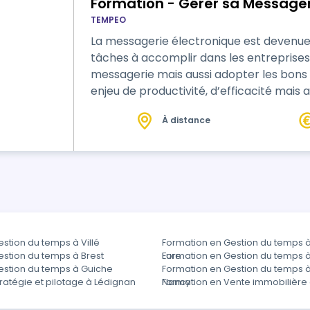
Formation - Gérer sa Messager
TEMPEO
La messagerie électronique est devenue 
tâches à accomplir dans les entreprises. 
messagerie mais aussi adopter les bon
enjeu de productivité, d’efficacité mais aus
programme proposé ici s’intéresse à tous ces aspects. 
À distance
sur des…
stion du temps à Villé
Formation en Gestion du temps à
estion du temps à Brest
Eure
Formation en Gestion du temps 
estion du temps à Guiche
Formation en Gestion du temps à
ratégie et pilotage à Lédignan
Nancy
Formation en Vente immobilière