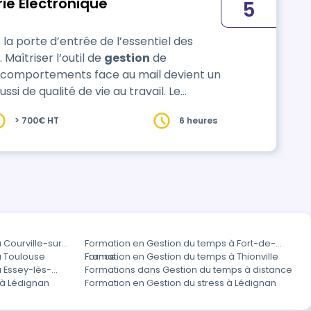
ie Electronique
5
la porte d’entrée de l’essentiel des
Maîtriser l’outil de
gestion
de
s comportements face au mail devient un
si de qualité de vie au travail. Le
Sa pédagogie s'appuie
> 700€ HT
6 heures
 Courville-sur-
Formation en Gestion du temps à Fort-de-
à Toulouse
France
Formation en Gestion du temps à Thionville
 Essey-lès-
Formations dans Gestion du temps à distance
 à Lédignan
Formation en Gestion du stress à Lédignan