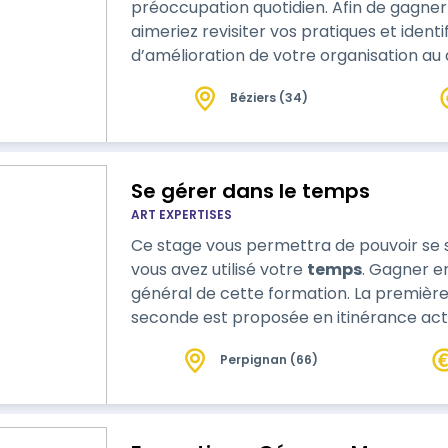
préoccupation quotidien. Afin de gagner 
aimeriez revisiter vos pratiques et identi
d’amélioration de votre organisation au q
Béziers (34)
Se gérer dans le temps
ART EXPERTISES
Ce stage vous permettra de pouvoir se 
vous avez utilisé votre
temps
. Gagner en efficacité personnelle est l’objectif
général de cette formation. La première 
seconde est proposée en itinérance acti
chemin de randonnée inspirant, nous ir
Perpignan (66)