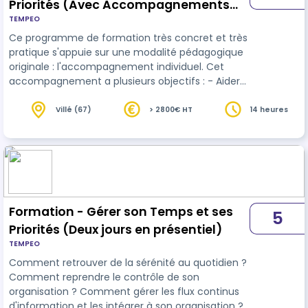
Priorités (Avec Accompagnements
TEMPEO
individuels)
Ce programme de formation très concret et très
pratique s'appuie sur une modalité pédagogique
originale : l'accompagnement individuel. Cet
accompagnement a plusieurs objectifs : - Aider
l'apprenant à franchir le fossé qui existe entre la
théorie et la pratique - Adapter l'organisation
Villé (67)
> 2800€ HT
14 heures
mise en œuvre à la mission et à la personnalité
du participant - Mettre en œuvre, concrètement,
la nouvelle organisation de l'apprenant. A la fin de
l'accompagnement, cette organisation est en
place et l'apprenant …
Formation - Gérer son Temps et ses
5
Priorités (Deux jours en présentiel)
TEMPEO
Comment retrouver de la sérénité au quotidien ?
Comment reprendre le contrôle de son
organisation ? Comment gérer les flux continus
d'information et les intégrer à son organisation ?