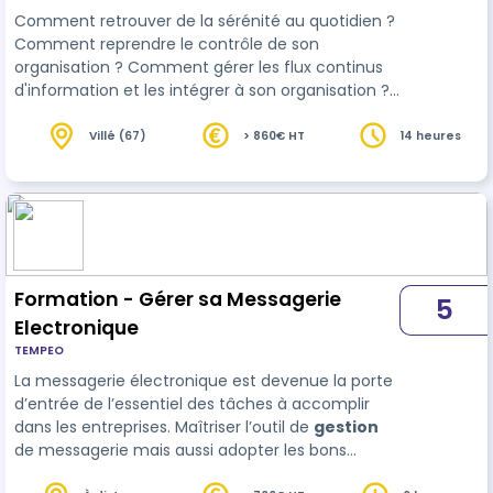
Comment retrouver de la sérénité au quotidien ?
Comment reprendre le contrôle de son
organisation ? Comment gérer les flux continus
d'information et les intégrer à son organisation ?
Autant de questions auxquelles cette formation
répond. Ce programme est construit sur deux
Villé (67)
> 860€ HT
14 heures
sessions d'une journée ce permet un aller-retour
entre le quotidien des apprenants et la salle de
formation. Dans le but de se rapprocher le plus
possible du quotidien professionnel des
apprenants, la formation s'appuiera su…
Formation - Gérer sa Messagerie
5
Electronique
TEMPEO
La messagerie électronique est devenue la porte
d’entrée de l’essentiel des tâches à accomplir
dans les entreprises. Maîtriser l’outil de
gestion
de messagerie mais aussi adopter les bons
comportements face au mail devient un enjeu