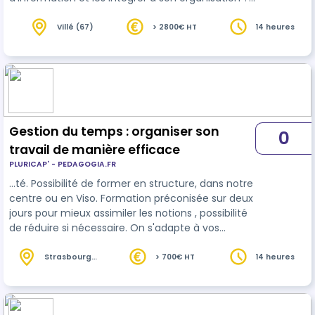
Autant de questions auxquelles cette formation
répond. Ce programme est construit sur deux
Villé (67)
> 2800€ HT
14 heures
sessions d'une journée ce permet un aller-retour
entre le quotidien des apprenant et la salle de
formation. Dans le but de se rapprocher le plus
possible du quotidien professionnel des
apprenants, la formation s'appuiera su…
Gestion du temps : organiser son
0
travail de manière efficace
PLURICAP' - PEDAGOGIA.FR
…té. Possibilité de former en structure, dans notre
centre ou en Viso. Formation préconisée sur deux
jours pour mieux assimiler les notions , possibilité
de réduire si nécessaire. On s'adapte à vos
besoins ! Permettre aux stagiaires de gagner du
temps
au quotidien et de mieux gérer leur
Strasbourg
> 700€ HT
14 heures
(67)
temps et leurs priorités