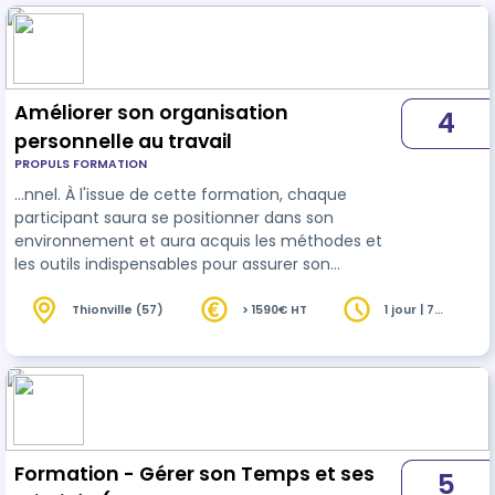
Améliorer son organisation
4
personnelle au travail
PROPULS FORMATION
…nnel. À l'issue de cette formation, chaque
participant saura se positionner dans son
environnement et aura acquis les méthodes et
les outils indispensables pour assurer son
développement et son efficacité professionnelle,
dans un souci de gain de
temps
et de
Thionville (57)
> 1590€ HT
1 jour | 7
heures
productivité.
Formation - Gérer son Temps et ses
5