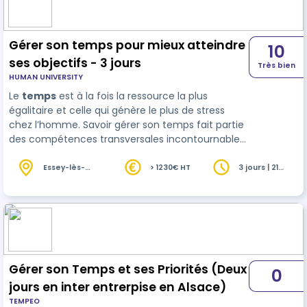
Gérer son temps pour mieux atteindre
10
ses objectifs - 3 jours
Très bien
HUMAN UNIVERSITY
Le
temps
est à la fois la ressource la plus
égalitaire et celle qui génère le plus de stress
chez l’homme. Savoir gérer son temps fait partie
des compétences transversales incontournables.
Car pour gérer le temps de ses collaborateurs, le
manager doit d’…
Essey-lès-
> 1230€ HT
3 jours | 21
Nancy (54)
heures
Gérer son Temps et ses Priorités (Deux
0
jours en inter entrerpise en Alsace)
TEMPEO