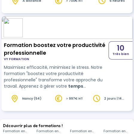
de productivité, d’efficacité mais aussi de qualité
À distance
> 700€ HT
6 heures
de vie au travail. Le programme proposé ici
s’intéresse à tous ces aspects. Sa pédagogie
s'appuie sur des…
Formation boostez votre productivité
10
professionnelle
Très bien
VY FORMATION
Maximisez efficacité, minimisez le stress. Notre
formation "boostez votre productivité
professionnelle" transforme votre approche du
travail. Apprenez à gérer votre
temps
efficacement et à booster votre performance
professionnelle. 🚀 L'importance de la formation
Nancy (54)
> 997€ HT
2 jours | 14
heures
pour votre succès : - 75% des managers
cherchent à améliorer leur gestion du temps. -
Performance accrue de 30% chez les
professionnels appliquant no…
Découvrir plus de formations !
Formation en
Formation en
Formation en
Formation en