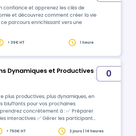
n confiance et apprenez les clés de
tonomie et découvrez comment créer la vie
 ce parcours enrichissant vers une
> 39€ HT
1 heure
ns Dynamiques et Productives
0
e plus productives, plus dynamiques, en
ils bluffants pour vos prochaines
> 750€ HT
2 jours | 14 heures
rogramme les mises en application sont