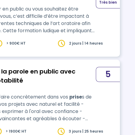
Très bien
r en public ou vous souhaitez être
us, c’est difficile d’être impactant à
érentes techniques de l’art oratoire afin
nte
 (indispensable : on ne peut
> 900€ HT
2 jours | 14 heures
ce à l’outil théâtral et une réflexion
 la parole en public avec
5
tabilité
 faire concrètement dans vos
prise
s de
vos projets avec naturel et facilité -
 exprimer à l'oral avec confiance -
nvaincantes et agréables à écouter -
> 1900€ HT
3 jours | 25 heures