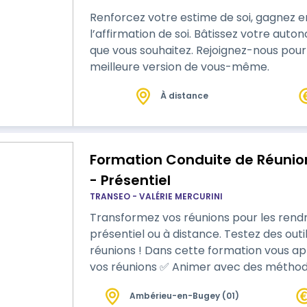
Renforcez votre estime de soi, gagnez e
l’affirmation de soi. Bâtissez votre au
que vous souhaitez. Rejoignez-nous pour
meilleure version de vous-même.
À distance
Formation Conduite de Réunio
- Présentiel
TRANSEO - VALÉRIE MERCURINI
Transformez vos réunions pour les rendr
présentiel ou à distance. Testez des out
réunions ! Dans cette formation vous apprendrez concrètement à : ✅ Préparer
vos réunions ✅ Animer avec des méthodes interactives ✅ Gérer les participants
✅ Réaliser un suivi des décisions MODALITÉS : L'approche est résolument pratique
Ambérieu-en-Bugey (01)
et personnalisée : à chaque étape du p