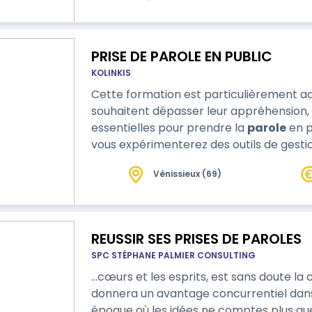
PRISE DE PAROLE EN PUBLIC
KOLINKIS
Cette formation est particulièrement a
souhaitent dépasser leur appréhension, et développer les compét
essentielles pour prendre la
parole
en p
vous expérimenterez des outils de gestio
améliorer votre posture et votre voix, et 
Vénissieux (69)
pour découvrir l'orateur ou l'oratrice en 
REUSSIR SES PRISES DE PAROLES
SPC STÉPHANE PALMIER CONSULTING
…cœurs et les esprits, est sans doute la
donnera un avantage concurrentiel dans
époque où les idées ne comptes plus que jamais Vous souhait