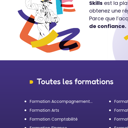
Skills
est la pl
obtenez une ré
Parce que l’ac
de confiance.
Toutes les formations
Formation Accompagnement
Format
personnel et Bilan de
transp
Formation Arts
Format
compétences
Formation Comptabilité
Format
d'entr