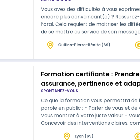
Vous avez des difficultés à vous exprime
encore plus convaincant(e) ? Rassurez-vo
l’oral. Cela requiert de maitriser les diff
de se mettre au service de son message. Cette formation ludique et impliqua
permet de créer de l’auto-bienveillance.
Oullins-Pierre-Bénite (69)
transmettre que ce que l’on possède). Grâ
poussée sur la notion de rôle soc…
Formation certifiante : Prendre
assurance, pertinence et adap
SPONTANEZ-VOUS
Ce que la formation vous permettra de
parole en public : - Parler de vous et de 
Vous montrer à votre juste valeur - Vous
Concevoir des interventions claires, co
Improvise…
Lyon (69)