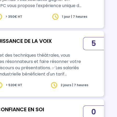
es 5 procédés. Immergez vous
> 350€ HT
1 jour | 7 heures
 permettre de développer votre
e sta…
UISSANCE DE LA VOIX
5
et des techniques théâtrales, vous
r les résonnateurs et faire résonner votre
ou présentations. ✅Les salariés
dustrielle bénéficient d'un tarif
> 520€ HT
2 jours | 7 heures
vec accord de ce dernier. Il se déroule en
CONFIANCE EN SOI
0