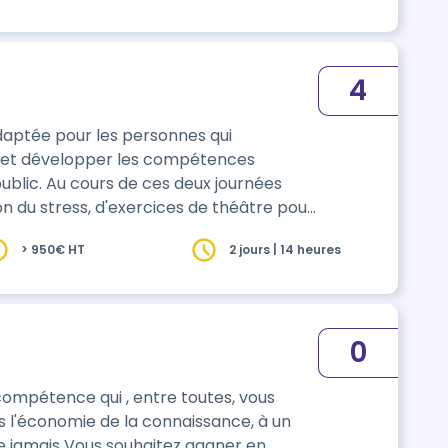
4
daptée pour les personnes qui
ences
ublic. Au cours de ces deux journées
n du stress, d'exercices de théâtre pour
bénéficierez de retours individualisés,
> 950€ HT
2 jours | 14 heures
…
0
 compétence qui , entre toutes, vous
 l'économie de la connaissance, à un
ez gagner en