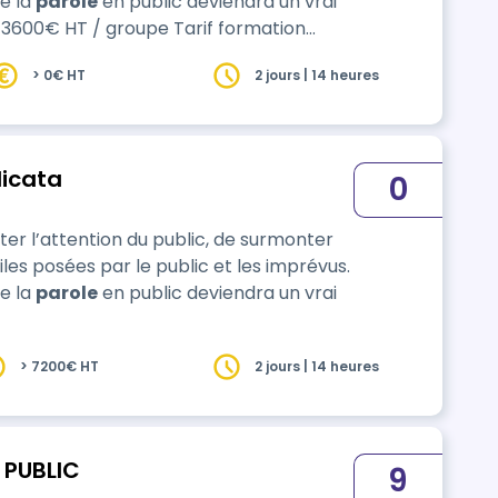
re la
parole
en public deviendra un vrai
> 0€ HT
2 jours | 14 heures
licata
0
r l’attention du public, de surmonter
ciles posées par le public et les imprévus.
re la
parole
en public deviendra un vrai
> 7200€ HT
2 jours | 14 heures
 PUBLIC
9