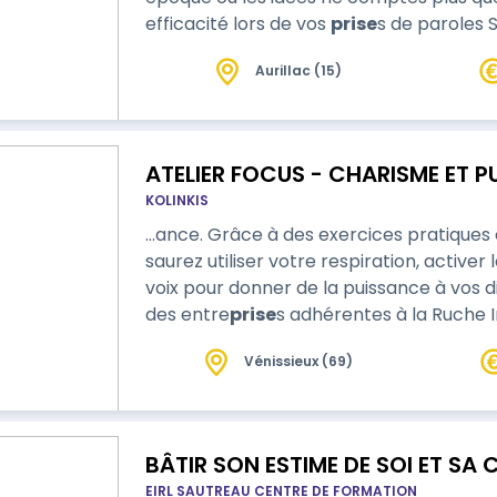
efficacité lors de vos
prise
s de paroles SPC vous propose l'expérience unique de
marcher dans les pas d'ARISTOTE de découvrir c
Aurillac (15)
dans les outils des ORATEURS pour vous
charisme A l'issue de cette formation, l
ATELIER FOCUS - CHARISME ET P
KOLINKIS
…ance. Grâce à des exercices pratiques 
saurez utiliser votre respiration, active
voix pour donner de la puissance à vos discours 
des entre
prise
s adhérentes à la Ruche In
membre à 416€ HT (-20%) L'accès à cette formation peut être initié par
Vénissieux (69)
l'employeur, ou à l'initiative du salarié a
3 étapes : ➡️1 - Prenez cont…
BÂTIR SON ESTIME DE SOI ET SA 
EIRL SAUTREAU CENTRE DE FORMATION