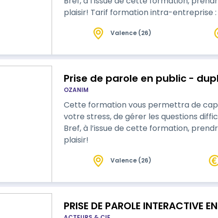
Bref, à l’issue de cette formation, prend
plaisir! Tarif formation intra-entreprise : 3600€ HT / groupe Tarif formation
inter-entreprises : 1200€ HT / personne
Valence (26)
Prise de parole en public - dup
OZANIM
Cette formation vous permettra de capte
votre stress, de gérer les questions diffi
Bref, à l’issue de cette formation, prend
plaisir!
Valence (26)
PRISE DE PAROLE INTERACTIVE EN
ACTEURS & CIE