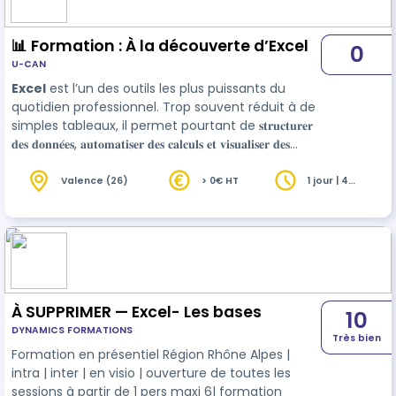
📊 Formation : À la découverte d’Excel
0
U-CAN
Excel
est l’un des outils les plus puissants du
quotidien professionnel. Trop souvent réduit à de
simples tableaux, il permet pourtant de 𝐬𝐭𝐫𝐮𝐜𝐭𝐮𝐫𝐞𝐫
𝐝𝐞𝐬 𝐝𝐨𝐧𝐧𝐞́𝐞𝐬, 𝐚𝐮𝐭𝐨𝐦𝐚𝐭𝐢𝐬𝐞𝐫 𝐝𝐞𝐬 𝐜𝐚𝐥𝐜𝐮𝐥𝐬 𝐞𝐭 𝐯𝐢𝐬𝐮𝐚𝐥𝐢𝐬𝐞𝐫 𝐝𝐞𝐬
𝐢𝐧𝐟𝐨𝐫𝐦𝐚𝐭𝐢𝐨𝐧𝐬 𝐞𝐬𝐬𝐞𝐧𝐭𝐢𝐞𝐥𝐥𝐞𝐬. Cette formation vous…
Valence (26)
> 0€ HT
1 jour | 4
heures
À SUPPRIMER — Excel- Les bases
10
DYNAMICS FORMATIONS
Très bien
Formation en présentiel Région Rhône Alpes |
intra | inter | en visio | ouverture de toutes les
sessions à partir de 1 pers maxi 6| formation