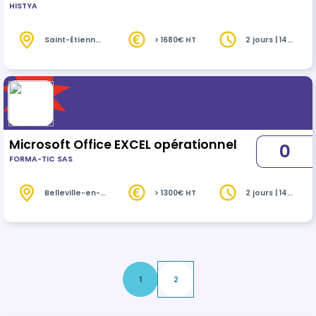
HISTYA
Saint-Étienne
> 1680€ HT
2 jours | 14
(42)
heures
Microsoft Office EXCEL opérationnel
0
FORMA-TIC SAS
Belleville-en-
> 1300€ HT
2 jours | 14
Beaujolais
heures
(69)
1
2