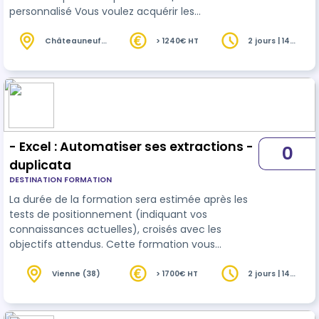
personnalisé Vous voulez acquérir les
compétences de base pour utiliser
Excel
et gérer
efficacement vos données ? Cette formation
Châteauneuf-
> 1240€ HT
2 jours | 14
du-Rhône (26)
heures
Excel initiation est faite pour vous ! Au cours de
cette formation de 2 jours, vous apprendrez les
fonctions essentielles d'Excel pour créer des
tableaux, des graphiques et des formules simple…
- Excel : Automatiser ses extractions -
0
duplicata
DESTINATION FORMATION
La durée de la formation sera estimée après les
tests de positionnement (indiquant vos
connaissances actuelles), croisés avec les
objectifs attendus. Cette formation vous
permettra de désacraliser le logiciel
Excel
avec
une approche sous forme de "Trucs et astuces"
Vienne (38)
> 1700€ HT
2 jours | 14
heures
répondant aux problèmes récurrents rencontrés
sur l'utilisation de ce logiciel. A l'issue de cette