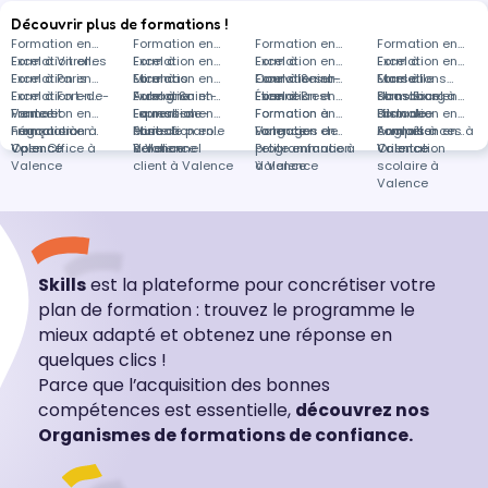
Découvrir plus de formations !
Formation en
Formation en
Formation en
Formation en
Excel à Vitrolles
Formation en
Excel à
Formation en
Excel à
Formation en
Excel à
Formation en
Excel à Paris
Formation en
Miramas
Excel à
Formation en
Courville-sur-
Excel à Saint-
Formation en
Marseille
Excel à
Formations
Excel à Fort-de-
Formation en
Aubagne
Excel à Saint-
Formation en
Eure
Étienne
Excel à Brest
Formation en
Strasbourg
dans Excel à
Formation en
France
Vente et
Formation en
Laurent-de-
Expression
Formation en
Formation à
Formation en
distance
Bilan de
Formation en
négociation à
Français à
Formation en
Mure
écrite à
Prise de parole
Formation en
Valence
Langages de
Formation en
compétences à
Anglais à
Formation en
Valence
Valence
Open Office à
Valence
à Valence
Relationnel
programmation
Petite enfance à
Valence
Valence
Orientation
Valence
client à Valence
à Valence
Valence
scolaire à
Valence
Skills
est la plateforme pour concrétiser votre
plan de formation : trouvez le programme le
mieux adapté et obtenez une réponse en
quelques clics !
Parce que l’acquisition des bonnes
compétences est essentielle,
découvrez nos
Organismes de formations de confiance.