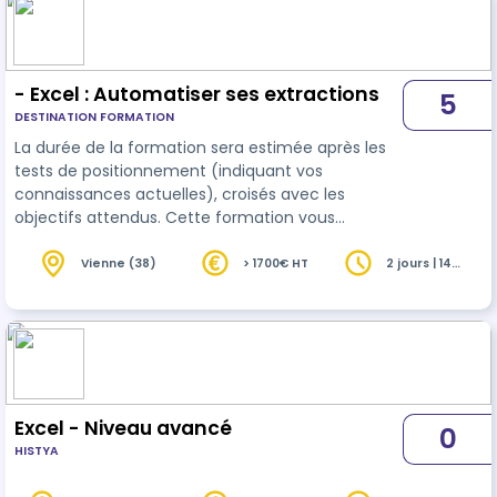
formation, la création et l'automatisation de vos
tableaux vous paraitront simples. Vos tableaux…
- Excel : Automatiser ses extractions
5
DESTINATION FORMATION
La durée de la formation sera estimée après les
tests de positionnement (indiquant vos
connaissances actuelles), croisés avec les
objectifs attendus. Cette formation vous
permettra de désacraliser le logiciel
Excel
avec
une approche sous forme de "Trucs et astuces"
Vienne (38)
> 1700€ HT
2 jours | 14
heures
répondant aux problèmes récurrents rencontrés
sur l'utilisation de ce logiciel. A l'issue de cette
formation, la création et l'automatisation de vos
tableaux vous paraitront simples. Vos tableaux…
Excel - Niveau avancé
0
HISTYA