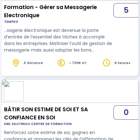
concret…
Formation - Gérer sa Messagerie
5
Electronique
TEMPEO
…sagerie électronique est devenue la porte
d’entrée de l’essentiel des tâches à accomplir
dans les entreprises. Maîtriser l’outil de gestion de
messagerie mais aussi adopter les bons
comportements face au mail devient un enjeu
de productivité, d’
efficacité
mais aussi de
À distance
> 700€ HT
6 heures
qualité de vie au travail. Le programme proposé
ici s’intéresse à tous ces aspects. Sa pédagogie
s'appuie sur des apports très concrets et
pratiques en salle de formation (3,5 heures) et
sur un accompagnement individuel (2 heure…
BÂTIR SON ESTIME DE SOI ET SA
0
CONFIANCE EN SOI
EIRL SAUTREAU CENTRE DE FORMATION
Renforcez votre estime de soi, gagnez en
confiance et apprenez les clés de l’affirmation de