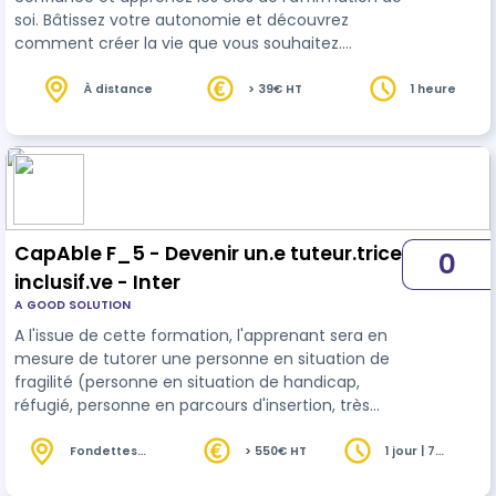
soi. Bâtissez votre autonomie et découvrez
comment créer la vie que vous souhaitez.
Rejoignez-nous pour ce parcours enrichissant
vers une meilleure version de vous-même.
À distance
> 39€ HT
1 heure
CapAble F_5 - Devenir un.e tuteur.trice
0
inclusif.ve - Inter
A GOOD SOLUTION
A l'issue de cette formation, l'apprenant sera en
mesure de tutorer une personne en situation de
fragilité (personne en situation de handicap,
réfugié, personne en parcours d'insertion, très
éloignée de l'emploi)
Fondettes
> 550€ HT
1 jour | 7
(37)
heures