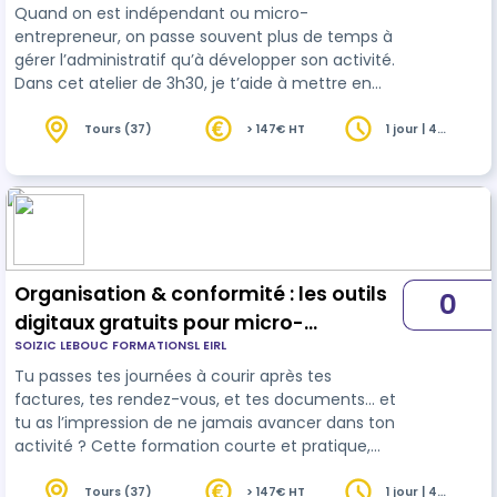
Quand on est indépendant ou micro-
entrepreneur, on passe souvent plus de temps à
gérer l’administratif qu’à développer son activité.
Dans cet atelier de 3h30, je t’aide à mettre en
place une organisation simple et efficace avec
uniquement des outils gratuits : pour gérer tes
Tours (37)
> 147€ HT
1 jour | 4
heures
factures, tes paiements, ton planning et tes
documents. On travaille ensemble, pas de
théorie inutile : tu repars avec une organisation
prête à l’emploi et du temps libéré pour ton vrai
métier.
Organisation & conformité : les outils
0
digitaux gratuits pour micro-
SOIZIC LEBOUC FORMATIONSL EIRL
entrepreneurs et indépendants -
Tu passes tes journées à courir après tes
Webinaire
factures, tes rendez-vous, et tes documents… et
tu as l’impression de ne jamais avancer dans ton
activité ? Cette formation courte et pratique,
conçue spécialement pour les micro-
entrepreneurs, va te permettre de : - Gagner du
Tours (37)
> 147€ HT
1 jour | 4