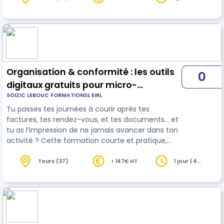
heures
temps au quotidien - Réduire la paperasse et les
oublis - S’organiser sans complexité ni outils
payants - Anticiper sereinement l’obligation de
facturation électronique en 2026 En 3h30
seulement, repars avec un plan d’action
concret…
Organisation & conformité : les outils
0
digitaux gratuits pour micro-
SOIZIC LEBOUC FORMATIONSL EIRL
entrepreneurs et indépendants
Tu passes tes journées à courir après tes
factures, tes rendez-vous, et tes documents… et
tu as l’impression de ne jamais avancer dans ton
activité ? Cette formation courte et pratique,
conçue spécialement pour les micro-
entrepreneurs, va te permettre de : - Gagner du
Tours (37)
> 147€ HT
1 jour | 4
heures
temps au quotidien - Réduire la paperasse et les
oublis - S’organiser sans complexité ni outils
payants - Anticiper sereinement l’obligation de
facturation électronique en 2026 En 3h30
seulement, repars avec un plan d’action