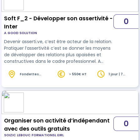
Soft F_2 - Développer son assertivité -
0
Inter
A GOOD SOLUTION
Devenir asserti.ve, c’est être acteur de la relation.
Pratiquer l’assertivité c’est se donner les moyens
de développer des relations plus apaisées et
constructives dans le cadre professionnel. A
l'issue de la formation, l'apprenant disposera des
clefs pour oser s'exprimer et améliorer son
Fondettes
> 550€ HT
1 jour | 7
(37)
heures
impact professionnel.
Organiser son activité d’indépendant
0
avec des outils gratuits
SOIZIC LEBOUC FORMATIONSL EIRL