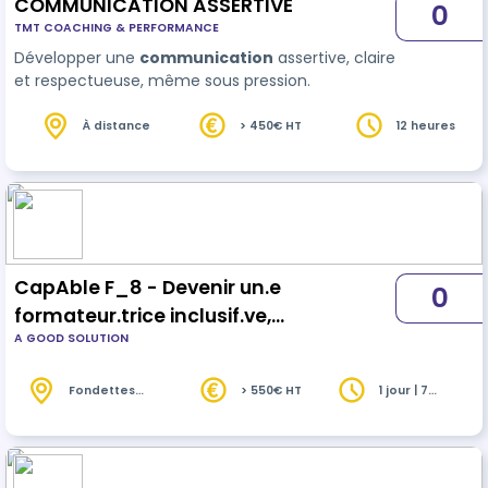
COMMUNICATION ASSERTIVE
0
TMT COACHING & PERFORMANCE
Développer une
communication
assertive, claire
et respectueuse, même sous pression.
À distance
> 450€ HT
12 heures
CapAble F_8 - Devenir un.e
0
formateur.trice inclusif.ve,
A GOOD SOLUTION
Appréhender les handicaps cognitifs -
INTER
Fondettes
> 550€ HT
1 jour | 7
(37)
heures