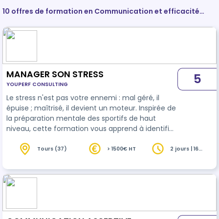
10 offres de formation en Communication et efficacité
personnelle et professionnelle
MANAGER SON STRESS
5
YOUPERF CONSULTING
Le stress n'est pas votre ennemi : mal géré, il
épuise ; maîtrisé, il devient un moteur. Inspirée de
la préparation mentale des sportifs de haut
niveau, cette formation vous apprend à identifier
vos déclencheurs, réguler la pression et retrouver
énergie et lucidité, même dans les moments
Tours (37)
> 1500€ HT
2 jours | 16
heures
intenses.