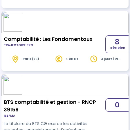
(77)
Comptabilité : Les Fondamentaux
8
TRAJECTOIRE PRO
Très bien
Paris (75)
> 0€ HT
3 jours | 21
heures
BTS comptabilité et gestion - RNCP
0
39159
ISEFMA
Le titulaire du BTS CG exerce les activités
suivantes : enregistrement d'opérations