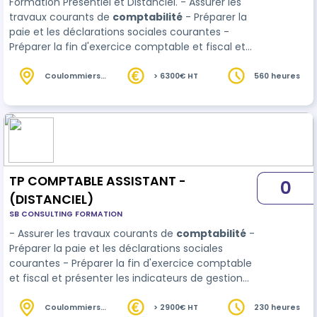
Formation Présentiel et Distanciel. - Assurer les
travaux courants de
comptabilité
- Préparer la
paie et les déclarations sociales courantes -
Préparer la fin d'exercice comptable et fiscal et
présenter les indicateurs de gestion Stage en
entreprise
Coulommiers
> 6300€ HT
560 heures
(77)
TP COMPTABLE ASSISTANT -
0
(DISTANCIEL)
SB CONSULTING FORMATION
- Assurer les travaux courants de
comptabilité
-
Préparer la paie et les déclarations sociales
courantes - Préparer la fin d'exercice comptable
et fiscal et présenter les indicateurs de gestion
Stage en entreprise
Coulommiers
> 2900€ HT
230 heures