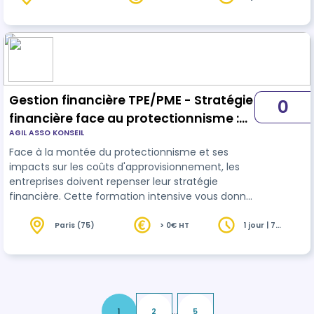
(93)
heures
Gestion financière TPE/PME - Stratégie
0
financière face au protectionnisme :
AGIL ASSO KONSEIL
Optimiser la gestion des stocks
Face à la montée du protectionnisme et ses
impacts sur les coûts d'approvisionnement, les
entreprises doivent repenser leur stratégie
financière. Cette formation intensive vous donne
les clés pour optimiser votre BFR, sécuriser votre
trésorerie et maintenir vos marges malgré les
Paris (75)
> 0€ HT
1 jour | 7
heures
tensions sur les stocks. Vous repartirez avec une
stratégie financière robuste et des outils de
pilotage adaptés au nouveau contexte
international. Transformez vos contraintes de
stock en opportunité financière : stratég…
...
1
2
5