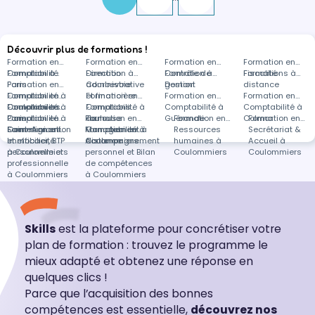
Découvrir plus de formations !
Formation en
Formation en
Formation en
Formation en
Comptabilité
Formation à
Direction
Formation à
Contrôle de
Formation à
Fiscalité
Formations à
Paris
Formation en
administrative
Courbevoie
gestion
Domont
distance
Comptabilité à
Formation en
et financière
Formation en
Formation en
Formation en
Coulommiers
Comptabilité à
Formation en
Comptabilité à
Formations
Comptabilité à
Comptabilité à
Paris
Comptabilité à
Formation en
Formation en
Toulouse
dans
Guérande
Formation en
Colmar
Formation en
Saint-Agnant
Communication
Formation en
Management à
Formation en
Comptabilité à
Ressources
Secrétariat &
et efficacité
Immobilier, BTP
Coulommiers
Accompagnement
distance
humaines à
Accueil à
personnelle et
à Coulommiers
personnel et Bilan
Coulommiers
Coulommiers
professionnelle
de compétences
à Coulommiers
à Coulommiers
Skills
est la plateforme pour concrétiser votre
plan de formation : trouvez le programme le
mieux adapté et obtenez une réponse en
quelques clics !
Parce que l’acquisition des bonnes
compétences est essentielle,
découvrez nos