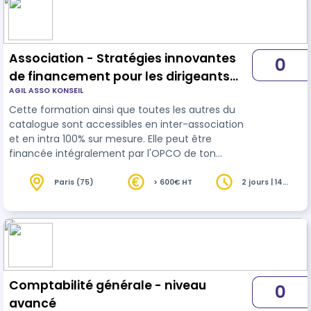
sont essentielles pour la stabilité et la croissance
de toute entreprise. Cette formati…
Association - Stratégies innovantes
0
de financement pour les dirigeants
AGIL ASSO KONSEIL
d'associations et ONG
Cette formation ainsi que toutes les autres du
catalogue sont accessibles en inter-association
et en intra 100% sur mesure. Elle peut être
financée intégralement par l'OPCO de ton
association (UNIFORMATION, OPCO SANTÉ ou
autre).
Paris (75)
> 600€ HT
2 jours | 14
heures
Comptabilité générale - niveau
0
avancé