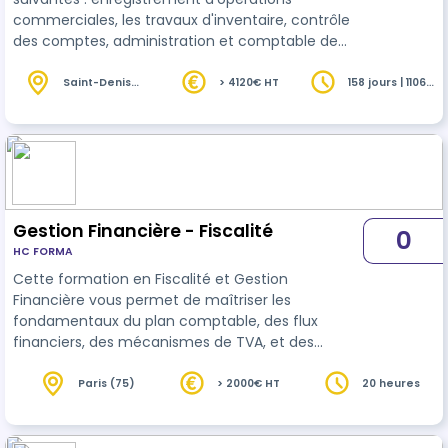
commerciales, les travaux d'inventaire, contrôle
des comptes, administration et comptable de
gestion du personnel, élaboration de la paie,
travaux fiscaux, déclarations..
Saint-Denis
> 4120€ HT
158 jours | 1106
(93)
heures
Gestion Financière - Fiscalité
0
HC FORMA
Cette formation en Fiscalité et Gestion
Financière vous permet de maîtriser les
fondamentaux du plan comptable, des flux
financiers, des mécanismes de TVA, et des
obligations fiscales en France. Avec des études
de cas et des outils concrets, vous serez capable
Paris (75)
> 2000€ HT
20 heures
d’optimiser vos pratiques tout en garantissant
leur conformité. Pourquoi choisir cette formation
? Les obligations fiscales et la gestion comptable