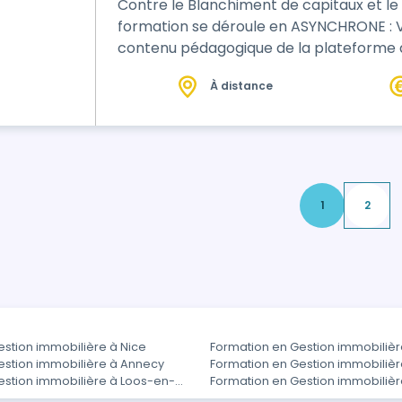
Contre le Blanchiment de capitaux et l
formation se déroule en ASYNCHRONE : Vous apprenez seul à votre rythme. Le
contenu pédagogique de la plateforme a été conçu dans le but de rendre cet
apprentissage * Interactif * Ludique
À distance
1
2
stion immobilière à Nice
Formation en Gestion immobilièr
estion immobilière à Annecy
Formation en Gestion immobilièr
estion immobilière à Loos-en-
Formation en Gestion immobilière