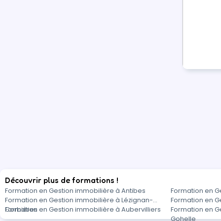
Découvrir plus de formations !
Formation en Gestion immobilière à Antibes
Formation en Ge
Formation en Gestion immobilière à Lézignan-
Formation en G
Corbières
Formation en Gestion immobilière à Aubervilliers
Formation en G
Gohelle