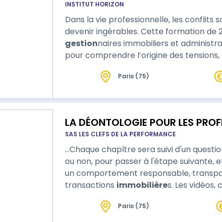
INSTITUT HORIZON
Dans la vie professionnelle, les conflits 
devenir ingérables. Cette formation de 
gestion
naires immobiliers et administra
pour comprendre l’origine des tensions, 
renforcer vos relations professionnelle
Paris (75)
déclencheurs de conflits, ad…
LA DÉONTOLOGIE POUR LES PROFE
SAS LES CLEFS DE LA PERFORMANCE
…Chaque chapître sera suivi d'un question
ou non, pour passer à l'étape suivante, 
un comportement responsable, transpare
transactions
immobilière
s. Les vidéos, cas pratique, mise en situation et résumé
audio, permettront de remplir les objecti
Paris (75)