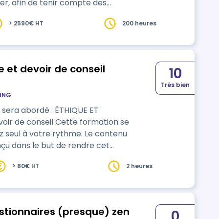
ier, afin de tenir compte des
 modifications. Vous êtes encadré par
> 2590€ HT
200 heures
néficiez d'un parcours personnalisé
péten…
 et devoir de conseil
10
Très bien
TING
bordé : ÉTHIQUE ET
 Cette formation se
> 80€ HT
2 heures
estionnaires (presque) zen
0