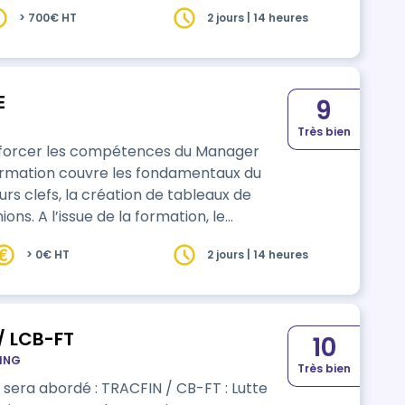
> 700€ HT
2 jours | 14 heures
E
9
Très bien
enforcer les compétences du Manager
ormation couvre les fondamentaux du
s clefs, la création de tableaux de
ons. A l’issue de la formation, le
dynamique d…
> 0€ HT
2 jours | 14 heures
/ LCB-FT
10
TING
Très bien
R sera abordé : TRACFIN / CB-FT : Lutte