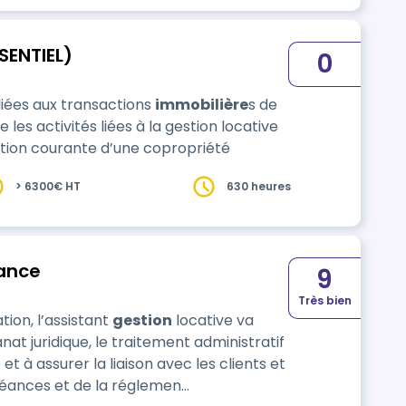
SENTIEL)
0
 liées aux transactions
immobilière
s de
les activités liées à la gestion locative
estion courante d’une copropriété
> 6300€ HT
630 heures
rance
9
Très bien
ation, l’assistant
gestion
locative va
at juridique, le traitement administratif
et à assurer la liaison avec les clients et
héances et de la réglemen…