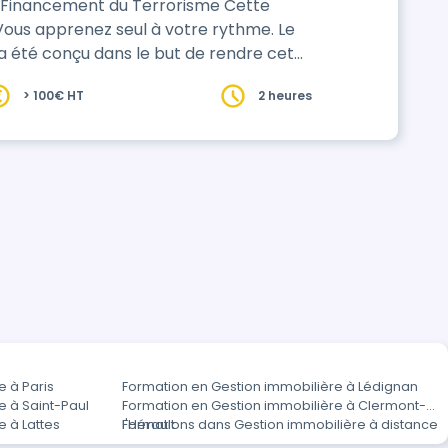
e Financement du Terrorisme Cette
> 100€ HT
2 heures
e à Paris
Formation en Gestion immobilière à Lédignan
e à Saint-Paul
Formation en Gestion immobilière à Clermont-
 à Lattes
l'Hérault
Formations dans Gestion immobilière à distance