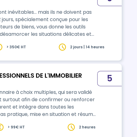
sont inévitables… mais ils ne doivent pas
2 jours, spécialement conçue pour les
teurs de biens, vous donne les outils
désamorcer les situations délicates et
s. Au programme : repérer les
> 350€ HT
2 jours | 14 heures
SSIONNELS DE L'IMMOBILIER
5
naire à choix multiples, qui sera validé
et surtout afin de confirmer ou renforcer
nt et intègre dans toutes les
fs fixés de manière ludique.
> 99€ HT
2 heures