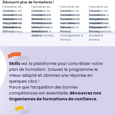
Découvrir plus de formations !
Formation en
Formation en
Formation en
Formation en
Gestion
Formation en
Gestion
Formation en
Gestion
Formation en
Gestion
Formation en
immobilière à
Gestion
Formation en
immobilière à
Gestion
Formation en
immobilière à
Gestion
Formation en
immobilière à
Gestion
Formations
Antibes
immobilière à
Gestion
Formation en
Nice
immobilière à
Gestion
Formation en
Paris
immobilière à
Gestion
Formation en
Lédignan
immobilière à
dans Gestion
Formation en
Lézignan-
immobilière à
Production à
Formation en
Chelles
immobilière à
SSIAP Incendie
Formation en
Saint-Paul
immobilière à
Formation à
Formation en
Clermont-
immobilière à
Gestion
Formation en
Corbières
Aubervilliers
Annecy
Urbanisme à
Formation en
Loos-en-
Défibrillateur à
Vente
Formation en
Lattes
Annecy
Sécurité à
Formation en
l'Hérault
distance
d'équipes à
Bâtiment, BTP à
Formation en
Annecy
SST à Annecy
Gohelle
Annecy
immobilière à
Relationnel
Annecy
Product
Annecy
Annecy
Développement
Annecy
client à Annecy
management à
durable à
Annecy
Annecy
Skills
est la plateforme pour concrétiser votre
plan de formation : trouvez le programme le
mieux adapté et obtenez une réponse en
quelques clics !
Parce que l’acquisition des bonnes
compétences est essentielle,
découvrez nos
Organismes de formations de confiance.