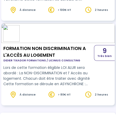
ASYNCHRONE : Vous apprenez seul à votre
rythme. Le contenu pédagogique de la
À distance
> 100€ HT
2 heures
plateforme a été conçu dans le but de rendre
cet apprentissage * Interactif * Ludique
FORMATION NON DISCRIMINATION A
9
L'ACCÈS AU LOGEMENT
Très bien
DIDIER TIXADOR FORMATIONS / LICINIUS CONSULTING
Lors de cette formation éligible LOI ALUR sera
abordé : La NON-DISCRIMINATION et l’ Accès au
logement. Chacun doit être traiter avec dignité
Cette formation se déroule en ASYNCHRONE :
Vous apprenez seul à votre rythme. Le contenu
pédagogique de la plateforme a été conçu dans
À distance
> 80€ HT
2 heures
le but de rendre cet apprentissage * Interactif *
Ludique