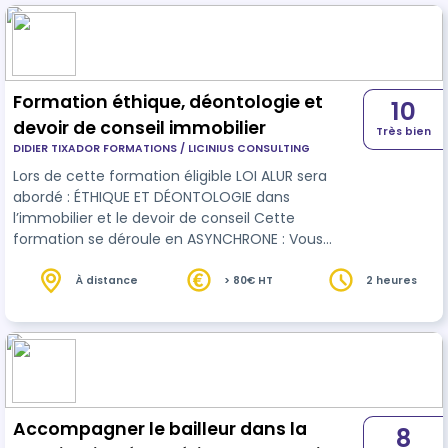
Formation éthique, déontologie et
10
devoir de conseil immobilier
Très bien
DIDIER TIXADOR FORMATIONS / LICINIUS CONSULTING
Lors de cette formation éligible LOI ALUR sera
abordé : ÉTHIQUE ET DÉONTOLOGIE dans
l’immobilier et le devoir de conseil Cette
formation se déroule en ASYNCHRONE : Vous
apprenez seul à votre rythme. Le contenu
pédagogique de la plateforme a été conçu dans
À distance
> 80€ HT
2 heures
le but de rendre cet apprentissage * Interactif *
Ludique
Accompagner le bailleur dans la
8