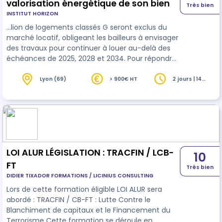
valorisation énergétique de son bien
Très bien
INSTITUT HORIZON
…lion de logements classés G seront exclus du
marché locatif, obligeant les bailleurs à envisager
des travaux pour continuer à louer au-delà des
échéances de 2025, 2028 et 2034. Pour répondre
à cette problématique, il est essentiel de former
les
gestion
naires afin qu'ils puissent
Lyon (69)
> 900€ HT
2 jours | 14
heures
accompagner et sécuriser les bailleurs dans ces
démarches de rénovation énergétique. Cette
formation permet d'inclure les gestionnaires dans
les enjeux de la rénovation énergétique, qu'ils
apprennent à identifier les …
LOI ALUR LÉGISLATION : TRACFIN / LCB-
10
FT
Très bien
DIDIER TIXADOR FORMATIONS / LICINIUS CONSULTING
Lors de cette formation éligible LOI ALUR sera
abordé : TRACFIN / CB-FT : Lutte Contre le
Blanchiment de capitaux et le Financement du
Terrorisme Cette formation se déroule en