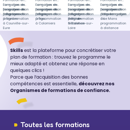
Formation en
Formation en
Formation en
Formation en
Langages de
Formation en
Langages de
Formation en
Langages de
Formation en
Langages de
Formation en
programmation
Langages de
Formation en
programmation
Langages de
Formation en
programmation
Langages de
Formation en
programmation
Langages de
Formations
à Bordeaux
programmation
Langages de
à Paris
programmation
Langages de
à Saint-
programmation
Langages de
à Noves
programmation
dans Langages
à Nantes
programmation
à Pau
programmation
Herblain
à Saint-
programmation
à Le Mans
de
à Courville-sur-
à Colomiers
Sébastien-sur-
à Valence
programmation
Eure
Loire
à distance
Skills
est la plateforme pour concrétiser votre
plan de formation : trouvez le programme le
mieux adapté et obtenez une réponse en
quelques clics !
Parce que l’acquisition des bonnes
compétences est essentielle,
découvrez nos
Organismes de formations de confiance.
Toutes les formations