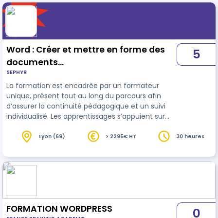
Word : Créer et mettre en forme des
5
documents
SEPHYR
professionnels_Certification TOSA
La formation est encadrée par un formateur
unique, présent tout au long du parcours afin
d’assurer la continuité pédagogique et un suivi
individualisé. Les apprentissages s’appuient sur
une pédagogie active, alternant apports
pratiques, exercices et mises en situation
Lyon (69)
> 2295€ HT
30 heures
directement dans le logiciel. Les participants
disposent d’un accès à une plateforme e-
learning dédiée, accessible pendant la formation,
comprenant des ressources pédagogiques et des
tests blancs de préparation à la certification. …
FORMATION WORDPRESS
0