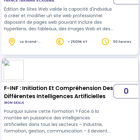
FRANCE TRAINING ACADEMIE
Édition de Sites Web valide la capacité d'individus
à créer et modifier un site web professionnel
disposant de pages web pouvant inclure des
hyperliens, des tableaux, des images Web et des
formulaires, à l’aide d’une application d’édition de
site web. WordPress est un CMS (Content
La Grand-
> 2500€ HT
50 heures
Croix (42)
Management System), c'est-à-dire un outil
permettant de publier et de gérer des contenus
sur Internet. Il permet donc de créer et
d'administrer votre site Internet.
F-INF : Initiation Et Compréhension Des
0
Différentes Intelligences Artificielles
IRON SKILLS
Pourquoi suivre cette formation ? Face à la
montée en puissance des intelligences
artificielles dans tous les secteurs – industrie,
formation, gestion, communication – il devient
indispensable de comprendre les grandes