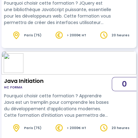
Pourquoi choisir cette formation ? JQuery est
une bibliothèque JavaScript puissante, essentielle
pour les développeurs web. Cette formation vous
permettra de créer des interfaces utilisateur
dynamiques et interactives tout en simplifiant le
développement web. Avantages de la formation :
Paris (75)
> 2000€ HT
20 heures
- Simplicité et efficacité : Maîtrisez les bases de
JQuery pour développer rapidement des
applications web interactives. - Pratique
immédiate : Apprenez en manipulant des cas
réels. - Technologie essentielle : E…
Java Initiation
0
HC FORMA
Pourquoi choisir cette formation ? Apprendre
Java est un tremplin pour comprendre les bases
du développement d’applications modernes.
Cette formation d’initiation vous permettra de
maîtriser les concepts essentiels et de poser des
fondations solides pour des projets futurs.
Paris (75)
> 2000€ HT
20 heures
Avantages de la formation : - Bases solides :