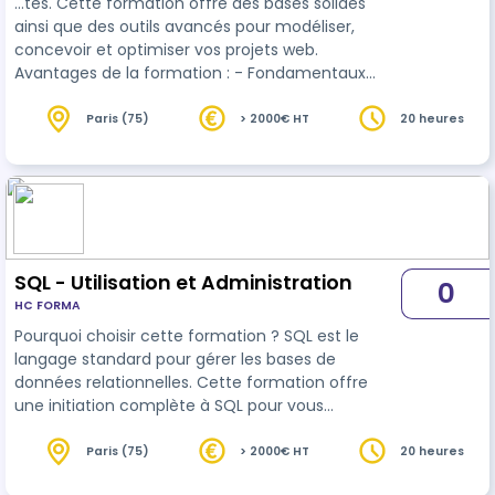
…tes. Cette formation offre des bases solides
ainsi que des outils avancés pour modéliser,
concevoir et optimiser vos projets web.
Avantages de la formation : - Fondamentaux
clairs : Apprenez les bases de PHP et des
concepts avancés comme la
programmation
Paris (75)
> 2000€ HT
20 heures
orientée objet. - Approche pratique : Travaillez sur
des exercices concrets et des études de cas. -
Technologies actuelles : Découvrez les meilleures
pratiques pour optimiser les performances et
assurer la sécurité. - Compétences complètes : …
SQL - Utilisation et Administration
0
HC FORMA
Pourquoi choisir cette formation ? SQL est le
langage standard pour gérer les bases de
données relationnelles. Cette formation offre
une initiation complète à SQL pour vous
permettre de créer, interroger, et administrer vos
bases de données de manière efficace.
Paris (75)
> 2000€ HT
20 heures
Avantages de la formation : - Approche pratique :