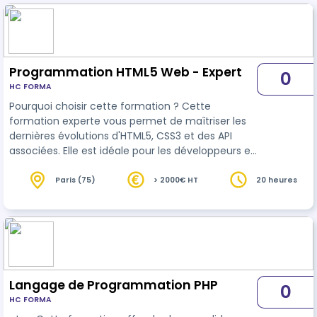
Programmation HTML5 Web - Expert
0
HC FORMA
Pourquoi choisir cette formation ? Cette
formation experte vous permet de maîtriser les
dernières évolutions d'HTML5, CSS3 et des API
associées. Elle est idéale pour les développeurs et
web designers souhaitant concevoir des sites
interactifs, dynamiques et conformes aux
Paris (75)
> 2000€ HT
20 heures
standards modernes du web. Avantages : -
Création avancée : Utilisez les nouvelles balises,
attributs et propriétés d'HTML5 et CSS3. -
Compétences techniques renforcées : Maîtrisez
les animations, transitions et API HTML5 pour …
Langage de Programmation PHP
0
HC FORMA