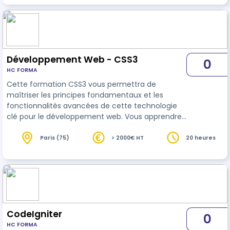
Découvrez les concepts fondamentaux pour
démarrer avec Java. - Pratique immédiate : Des
exercices concrets pour consolider les acquis. -
Applications variées : Apprenez à manipul…
Développement Web - CSS3
0
HC FORMA
Cette formation CSS3 vous permettra de
maîtriser les principes fondamentaux et les
fonctionnalités avancées de cette technologie
clé pour le développement web. Vous apprendrez
à concevoir des interfaces modernes,
adaptatives et dynamiques, tout en optimisant
Paris (75)
> 2000€ HT
20 heures
vos pages pour les différents navigateurs et
appareils. Bénéfices clés : - Comprendre et
utiliser les propriétés avancées de CSS3 pour des
designs sophistiqués. - Apprendre à structurer
des pages web en utilisant le Grid, les colonnes et
le…
CodeIgniter
0
HC FORMA