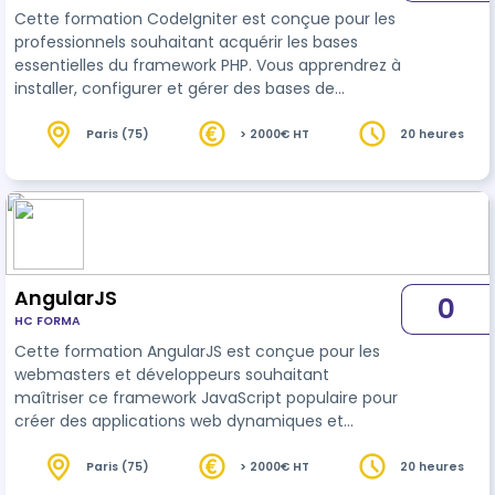
Cette formation CodeIgniter est conçue pour les
professionnels souhaitant acquérir les bases
essentielles du framework PHP. Vous apprendrez à
installer, configurer et gérer des bases de
données et des composants, tout en exploitant
l’architecture MVC pour concevoir des
Paris (75)
> 2000€ HT
20 heures
applications performantes et structurées.
Bénéfices clés : Maîtrisez l’architecture MVC de
CodeIgniter pour structurer vos applications web.
Configurez et gérez des bases de données
efficacement via des modèles robustes.
Intégrez…
AngularJS
0
HC FORMA
Cette formation AngularJS est conçue pour les
webmasters et développeurs souhaitant
maîtriser ce framework JavaScript populaire pour
créer des applications web dynamiques et
modulaires. Grâce à une approche pratique, les
participants découvriront les concepts clés
Paris (75)
> 2000€ HT
20 heures
d’AngularJS, des bases à l’utilisation avancée, et