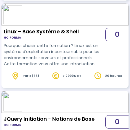
Formation orientée projets avec des exercices
concrets. - Polyvalence : Convient à tout secteur
nécessitant une gestion de données. -
Compétences recherchées : Optimisez vos
capacités à m…
Linux – Base Système & Shell
0
HC FORMA
Pourquoi choisir cette formation ? Linux est un
système d’exploitation incontournable pour les
environnements serveurs et professionnels.
Cette formation vous offre une introduction
complète à Linux, accompagnée de
compétences en scripting Shell pour automatiser
Paris (75)
> 2000€ HT
20 heures
les processus. Avantages de la formation : -
Bases solides : Comprendre les fondamentaux du
système Linux. - Automatisation : Développez vos
compétences en scripting Shell pour gagner en
efficacité. - Adaptabilité : Apprenez à configure…
JQuery Initiation - Notions de Base
0
HC FORMA