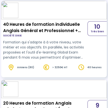
40 Heures de formation individuelle
10
Anglais Général et Professionnel +
Très bien
SOCIÉTÉ DIXIE
passage du Test English 360°
Formation qui s'adapte à à votre niveau, votre
métier et vos objectifs. En parallèle, les activités
proposées et l'outil d'e-learning Global Exam
pendant 6 mois vous permettront d'optimiser
votre score sur le test English 360°.
Amiens (80)
> 3250€ HT
40 heures
20 Heures de formation Anglais
9