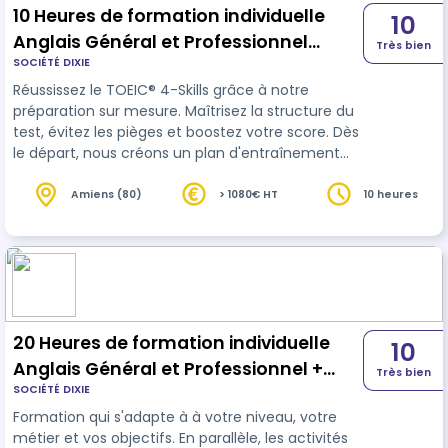
10 Heures de formation individuelle
10
Anglais Général et Professionnel
Très bien
SOCIÉTÉ DIXIE
English + passage du TOEIC® 4 Skills
Réussissez le TOEIC® 4-Skills grâce à notre
préparation sur mesure. Maîtrisez la structure du
test, évitez les pièges et boostez votre score. Dès
le départ, nous créons un plan d'entraînement
adapté à votre niveau pour atteindre votre note
cible.
Amiens (80)
> 1080€ HT
10 heures
20 Heures de formation individuelle
10
Anglais Général et Professionnel +
Très bien
SOCIÉTÉ DIXIE
passage du Test English 360°
Formation qui s'adapte à à votre niveau, votre
métier et vos objectifs. En parallèle, les activités