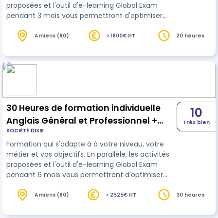
proposées et l'outil d'e-learning Global Exam
pendant 3 mois vous permettront d'optimiser
votre score sur le test English 360°.
Amiens (80)
> 1800€ HT
20 heures
30 Heures de formation individuelle
10
Anglais Général et Professionnel +
Très bien
SOCIÉTÉ DIXIE
accès à la plateforme Global Exam (6
Formation qui s'adapte à à votre niveau, votre
mois) + passage du Test English 360°
métier et vos objectifs. En parallèle, les activités
proposées et l'outil d'e-learning Global Exam
pendant 6 mois vous permettront d'optimiser
votre score sur le test English 360°.
Amiens (80)
> 2525€ HT
30 heures