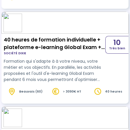
distance. Le démarrage de la formation sert à
évaluer la progression qui…
40 heures de formation individuelle +
10
plateforme e-learning Global Exam +
Très bien
SOCIÉTÉ DIXIE
Passage test FLEX
Formation qui s'adapte à à votre niveau, votre
métier et vos objectifs. En parallèle, les activités
proposées et l'outil d'e-learning Global Exam
pendant 6 mois vous permettront d'optimiser
votre score sur le test English 360°.
Beauvais (60)
> 3090€ HT
40 heures