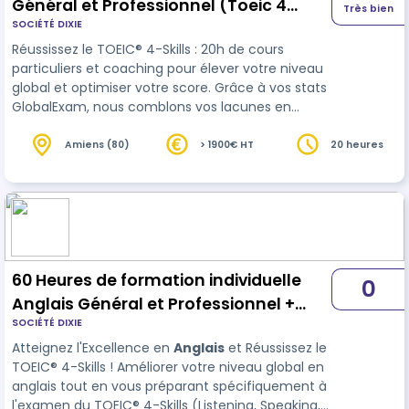
Général et Professionnel (Toeic 4
Très bien
SOCIÉTÉ DIXIE
compétences écouter, parler, lire et
Réussissez le TOEIC® 4-Skills : 20h de cours
écrire)
particuliers et coaching pour élever votre niveau
global et optimiser votre score. Grâce à vos stats
GlobalExam, nous comblons vos lacunes en
cours. Un plan sur mesure pour maîtriser le test
et performer.
Amiens (80)
> 1900€ HT
20 heures
60 Heures de formation individuelle
0
Anglais Général et Professionnel +
SOCIÉTÉ DIXIE
passage du TOEIC® 4-Skills
Atteignez l'Excellence en
Anglais
et Réussissez le
TOEIC® 4-Skills ! Améliorer votre niveau global en
anglais tout en vous préparant spécifiquement à
l'examen du TOEIC® 4-Skills (Listening, Speaking,