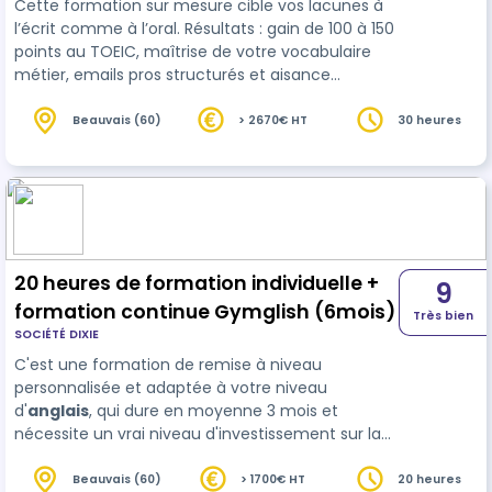
Cette formation sur mesure cible vos lacunes à
l’écrit comme à l’oral. Résultats : gain de 100 à 150
points au TOEIC, maîtrise de votre vocabulaire
métier, emails pros structurés et aisance
renforcée en réunion. Un boost concret de votre
efficacité.
Beauvais (60)
> 2670€ HT
30 heures
20 heures de formation individuelle +
9
formation continue Gymglish (6mois)
Très bien
SOCIÉTÉ DIXIE
C'est une formation de remise à niveau
personnalisée et adaptée à votre niveau
d'
anglais
, qui dure en moyenne 3 mois et
nécessite un vrai niveau d'investissement sur la
durée. Cette formation se décompose en deux
parties: une partie présentielle et un partie à
Beauvais (60)
> 1700€ HT
20 heures