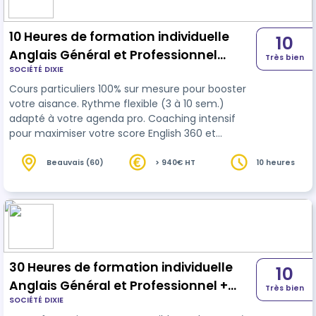
10 Heures de formation individuelle
10
Anglais Général et Professionnel
Très bien
SOCIÉTÉ DIXIE
passage du Test English 360°
Cours particuliers 100% sur mesure pour booster
votre aisance. Rythme flexible (3 à 10 sem.)
adapté à votre agenda pro. Coaching intensif
pour maximiser votre score English 360 et
maîtriser l'
anglais
métier. Formation CPF
efficace et opérationnelle.
Beauvais (60)
> 940€ HT
10 heures
30 Heures de formation individuelle
10
Anglais Général et Professionnel +
Très bien
SOCIÉTÉ DIXIE
passage du Toeic® 4-Skills