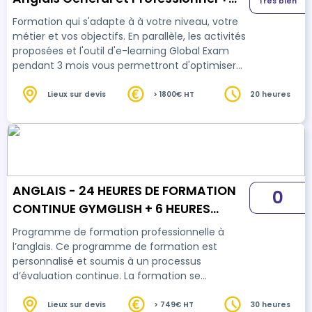
Très bien
passage du Test English 360°
Formation qui s'adapte à à votre niveau, votre
métier et vos objectifs. En parallèle, les activités
proposées et l'outil d'e-learning Global Exam
pendant 3 mois vous permettront d'optimiser
votre score sur le test English 360°.
Lieux sur devis
> 1800€ HT
20 heures
ANGLAIS - 24 HEURES DE FORMATION
0
CONTINUE GYMGLISH + 6 HEURES
D'ACCOMPAGNEMENT
Programme de formation professionnelle à
l’anglais. Ce programme de formation est
personnalisé et soumis à un processus
d’évaluation continue. La formation se
compose de deux parties : une partie
quotidienne effectuée en ligne à n’importe quel
Lieux sur devis
> 749€ HT
30 heures