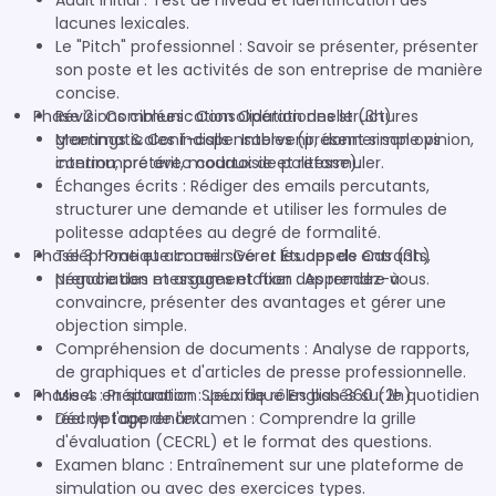
Audit initial : Test de niveau et identification des
lacunes lexicales.
Le "Pitch" professionnel : Savoir se présenter, présenter
son poste et les activités de son entreprise de manière
concise.
Phase 2 : Communication Opérationnelle (3h)
Révisions ciblées : Consolidation des structures
grammaticales indispensables (présent simple vs
Meetings & Conf-calls : Intervenir, donner son opinion,
continu, prétérit, modaux de politesse).
interrompre avec courtoisie et reformuler.
Échanges écrits : Rédiger des emails percutants,
structurer une demande et utiliser les formules de
politesse adaptées au degré de formalité.
Phase 3 : Pratique Immersive et Études de Cas (3h)
Téléphone et accueil : Gérer les appels entrants,
prendre des messages et fixer des rendez-vous.
Négociation et argumentation : Apprendre à
convaincre, présenter des avantages et gérer une
objection simple.
Compréhension de documents : Analyse de rapports,
de graphiques et d'articles de presse professionnelle.
Phase 4 : Préparation Spécifique English 360 (2h)
Mises en situation : Jeux de rôles basés sur le quotidien
réel de l'apprenant.
Décryptage de l'examen : Comprendre la grille
d'évaluation (CECRL) et le format des questions.
Examen blanc : Entraînement sur une plateforme de
simulation ou avec des exercices types.