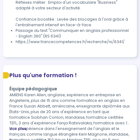
Réflexes métier : Emploi d'un vocabulaire "Business" 
adapté à votre secteur d'activité.

Confiance boostée : Levée des blocages à l'oral grâce à 
l'entraînement intensif en face-à-face.
Passage du test "Communiquer en anglais professionnel 
- English 360" (RS 6341) 
https://www.francecompetences.fr/recherche/rs/6341/
Plus qu'une formation !
Équipe pédagogique
AMIENS Karen Allen, anglaise, expérience en entreprise en
Angleterre, plus de 15 ans comme formatrice en anglais en
France Susan Abbett, américaine, enseignante diplômée aux
États-Unis, plus de 20 ans d'expérience en tant que
formatrice Siobhan Conlon, irlandaise, formatrice certifiée
TEFL, 3 ans d'expérience Fanja Ratsivalaka, formatrice avec 13
ans d’expérience dans l'enseignement de l'anglais et le
Voir plus
français comme langue étrangère Kerri Magnone, irlandaise,
formatrice certifiée 150 Hours Masters TEFL, plus de 5 ans