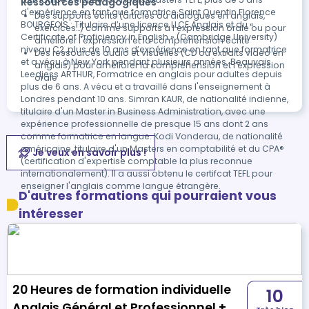
Ressources pédagogiques
d'expérience en tant que formatrice Saint Quentin Florence
Des supports écrits (articles ou dialogues en anglais,
BOURGEOIS : Titulaire d’une licence LLCE Anglais et du «
exercices…) comme supports à l’expression orale ou pour
Certificate of Proficiency in English » (Cambridge University)
améliorer l'expression et la compréhension écrite
niveau C2, plus de 10 ans d’expérience en tant que formatrice
Des ressources audio et visuelles (CD ou extraits vidéo en
et a vécu à New York pendant plusieurs années. Beauvais
anglais) pour améliorer la compréhension et l’expression
Leedjess ARTHUR, Formatrice en anglais pour adultes depuis
orale
plus de 6 ans. A vécu et a travaillé dans l'enseignement à
Londres pendant 10 ans. Simran KAUR, de nationalité indienne,
titulaire d'un Master in Business Administration, avec une
expérience professionnelle de presque 15 ans dont 2 ans
comme formatrice en langue. Kodi Vonderau, de nationalité
américaine, titulaire d'un Masters en comptabilité et du CPA®
Je veux en savoir plus !
(certification d'expertise comptable la plus reconnue
internationalement). Il a aussi obtenu le certifcat TEFL pour
enseigner l'anglais comme langue étrangère.
D'autres formations qui pourraient vous
intéresser
20 Heures de formation individuelle
10
Anglais Général et Professionnel +