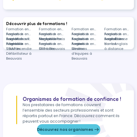
moment de la journée (24 heures de
formation) et une partie ponctuelle en
présentiel effectuée dans un de nos centres
d’apprentissage (6 heures). Sessions
Découvrir plus de formations !
individuelles en entrée et sortie permanente.
Formation en
Formation en
Formation en
Formation en
Anglais à
Formation en
Anglais à
Formation en
Anglais à
Formation en
Anglais à
Formation en
Baie-Mahault
Anglais à
Formation en
Montpellier
Anglais à Paris
Formation en
Toulouse
Anglais à
Formation en
Saint-Étienne
Anglais à
Formations
Albertville
Anglais à
Formation en
Anglais à
Formation en
Amiens
Anglais à
Formation en
Nantes
dans Anglais
Sauvian
SSIAP Incendie
Grenoble
SST à Beauvais
Miramas
Gestion
à distance
Défibrillateur à
d'équipes à
Beauvais
Beauvais
Organismes de formation de confiance !
Nos prestataires de formations couvrent
l’ensemble des secteurs professionnels et sont
répartis partout en France. Découvrez comment ils
peuvent vous accompagner !
Découvrez nos organismes