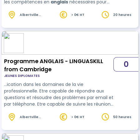
les compétences en
anglais
nécessaires pour
travailler et communiquer efficacement en
entreprise, à l'écrit comme à l'oral.
Albertville
> 0€ HT
20 heures
(73)
Programme ANGLAIS - LINGUASKILL
0
from Cambridge
JEUNES DIPLOMATES
…ication dans les domaines de la vie
professionnelle. Etre capable de répondre aux
questions et résoudre des problèmes par email et
par téléphone. Etre capable de suivre les réunions
avec les anglophones. Etre capable de faire une
présentation en
anglais
sur la société, les
Albertville
> 0€ HT
50 heures
(73)
chiffres, l'avenir. Parler d'évènements que ce soit
au présent, passé ou futur. Participer à des
réunions et donner son avis dans un contexte