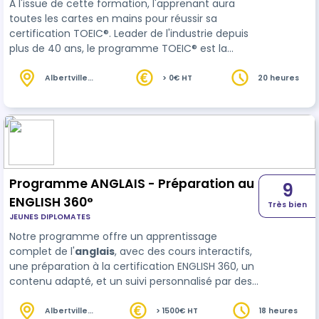
À l'issue de cette formation, l'apprenant aura
toutes les cartes en mains pour réussir sa
certification TOEIC®. Leader de l'industrie depuis
plus de 40 ans, le programme TOEIC® est la
référence en matière d’évaluation des
compétences en langue
anglais
e utilisée dans
Albertville
> 0€ HT
20 heures
(73)
un contexte professionnel. Les tests TOEIC® sont
utilisés par plus de 14 000 entreprises, organismes
gouvernementaux et programmes
d’apprentissage dans plus de 160 pays dans le
monde.
Programme ANGLAIS - Préparation au
9
ENGLISH 360°
Très bien
JEUNES DIPLOMATES
Notre programme offre un apprentissage
complet de l'
anglais
, avec des cours interactifs,
une préparation à la certification ENGLISH 360, un
contenu adapté, et un suivi personnalisé par des
formateurs natifs, garantissant une maîtrise
linguistique et la réussite de l'examen.
Albertville
> 1500€ HT
18 heures