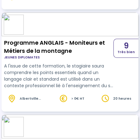
(73)
Programme ANGLAIS - Moniteurs et
9
Métiers de la montagne
Très bien
JEUNES DIPLOMATES
A l'issue de cette formation, le stagiaire saura
comprendre les points essentiels quand un
langage clair et standard est utilisé dans un
contexte professionnel lié à l'enseignement du ski
et il saura tenir une conversation en
anglais
professionnel simple sans préparation. Il aura
Albertville
> 0€ HT
20 heures
(73)
aussi une meilleure maitrise de la grammaire et
de la conjugaison anglaise. Le stagiaire aura 10
heures de cours avec un professeur et 10 heures
de cours en E-learning. Selon le niveau atteint, le…