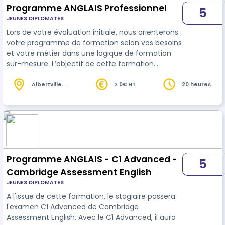
Programme ANGLAIS Professionnel
5
JEUNES DIPLOMATES
Lors de votre évaluation initiale, nous orienterons
votre programme de formation selon vos besoins
et votre métier dans une logique de formation
sur-mesure. L’objectif de cette formation
d’
anglais
est de vous apporter plus d’aisance en
milieu professionnel tant dans la communication
Albertville
> 0€ HT
20 heures
(73)
orale que dans la communication écrite. À l'issue
de cette formation, l'apprenant aura toutes les
cartes en mains pour être plus à l'aise dans sa vie
professi…
Programme ANGLAIS - C1 Advanced -
5
Cambridge Assessment English
JEUNES DIPLOMATES
A l'issue de cette formation, le stagiaire passera
l'examen C1 Advanced de Cambridge
Assessment English. Avec le C1 Advanced, il aura