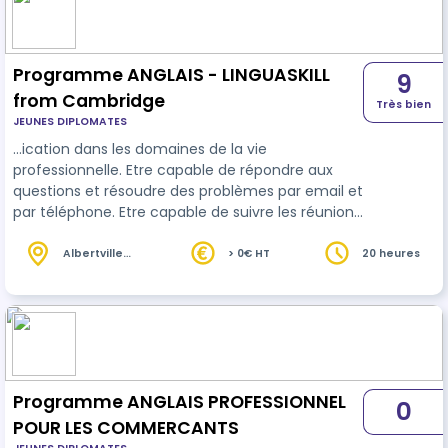
professionnel. Participer à des négociations. Etre
à l'aise dans un restaurant, hôt…
Programme ANGLAIS - LINGUASKILL
9
from Cambridge
Très bien
JEUNES DIPLOMATES
…ication dans les domaines de la vie
professionnelle. Etre capable de répondre aux
questions et résoudre des problèmes par email et
par téléphone. Etre capable de suivre les réunions
avec les anglophones. Etre capable de faire une
présentation en
anglais
sur la société, les
Albertville
> 0€ HT
20 heures
(73)
chiffres, l'avenir. Parler d'évènements que ce soit
au présent, passé ou futur. Participer à des
réunions et donner son avis dans un contexte
professionnel. Participer à des négociations. Etre
à l'aise dans un restaurant, hôt…
Programme ANGLAIS PROFESSIONNEL
0
POUR LES COMMERCANTS