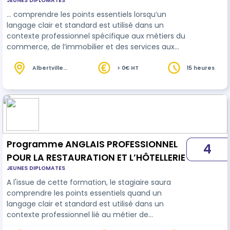
JEUNES DIPLOMATES
… comprendre les points essentiels lorsqu’un
langage clair et standard est utilisé dans un
contexte professionnel spécifique aux métiers du
commerce, de l’immobilier et des services aux
clients. Il sera capable de tenir une conversation
simple en
anglais
professionnel, même sans
Albertville
> 0€ HT
15 heures
(73)
préparation, et maîtrisera mieux la grammaire et
la conjugaison anglaises. Organisation de la
formation : 15 heures de cours avec un
professeur pour un apprentissage guidé et
personnalisé. 10 heures de cours en E-learn…
Programme ANGLAIS PROFESSIONNEL
4
POUR LA RESTAURATION ET L’HÔTELLERIE
JEUNES DIPLOMATES
A l'issue de cette formation, le stagiaire saura
comprendre les points essentiels quand un
langage clair et standard est utilisé dans un
contexte professionnel lié au métier de
l'hôtellerie et restauration, il saura tenir une