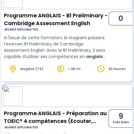
Programme ANGLAIS - B1 Preliminary -
0
Cambridge Assessment English
JEUNES DIPLOMATES
A l'issue de cette formation, le stagiaire passera
l'examen B1 Preliminary de Cambridge
Assessment English. Avec le B1 Preliminary, il sera
capable d’utiliser ses compétences en
anglais
dans un environnement professionnel ou scolaire.
Megève (74)
> 0€ HT
20 heures
Programme ANGLAIS - Préparation au
9
TOEIC® 4 compétences (Ecouter,
Très bien
JEUNES DIPLOMATES
Parler, Lire et Ecrire)